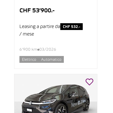
CHF 53’900.-
Leasing a partire da
CHF 532.-
/ mese
6’900 km
03/2026
Elettrico
Automatico