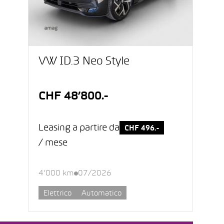
VW ID.3 Neo Style
CHF 48’800.-
Leasing a partire da
CHF 496.-
/ mese
4’000 km
07/2026
Elettrico
Automatico