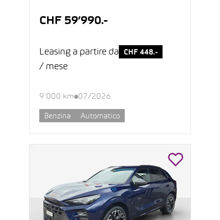
CHF 59’990.-
Leasing a partire da
CHF 448.-
/ mese
9’000 km
07/2026
Benzina
Automatico