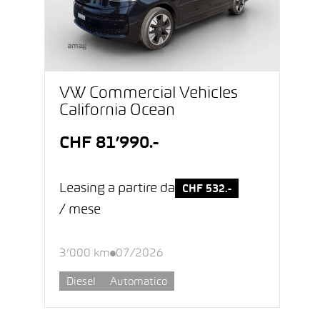
VW Commercial Vehicles
California Ocean
CHF 81’990.-
Leasing a partire da
CHF 532.-
/ mese
3’000 km
07/2026
Diesel
Automatico