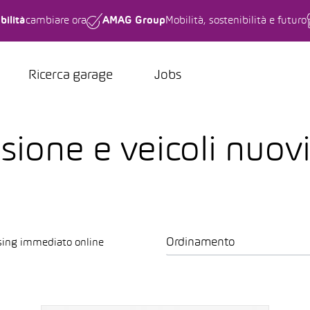
bilità
cambiare ora
AMAG Group
Mobilità, sostenibilità e futuro
Ricerca garage
Jobs
asione e veicoli nuov
Ordinamento
sing immediato online