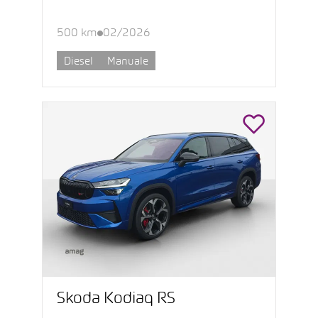
500 km
02/2026
Diesel
Manuale
Škoda Kodiaq RS