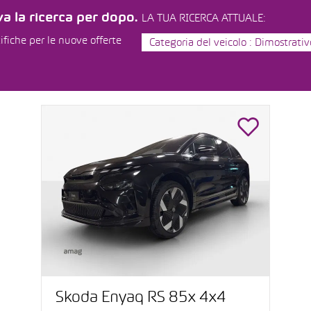
a la ricerca per dopo.
LA TUA RICERCA ATTUALE:
ifiche per le nuove offerte
Categoria del veicolo : Dimostrativ
Škoda Enyaq RS 85x 4x4