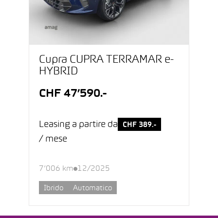
Cupra CUPRA TERRAMAR e-
HYBRID
CHF 47’590.-
Leasing a partire da
CHF 389.-
/ mese
7’006 km
12/2025
Ibrido
Automatico