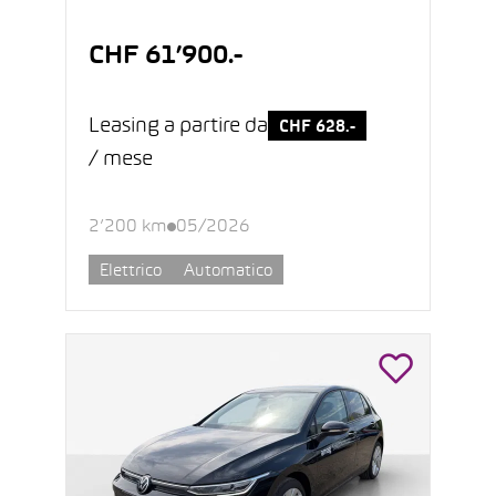
CHF 61’900.-
Leasing a partire da
CHF 628.-
/ mese
2’200 km
05/2026
Elettrico
Automatico