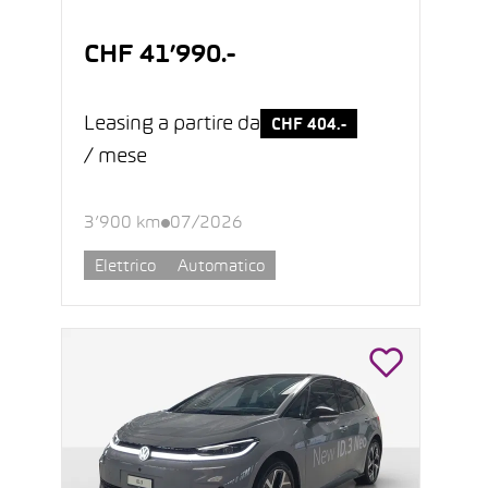
CHF 41’990.-
Leasing a partire da
CHF 404.-
/ mese
3’900 km
07/2026
Elettrico
Automatico