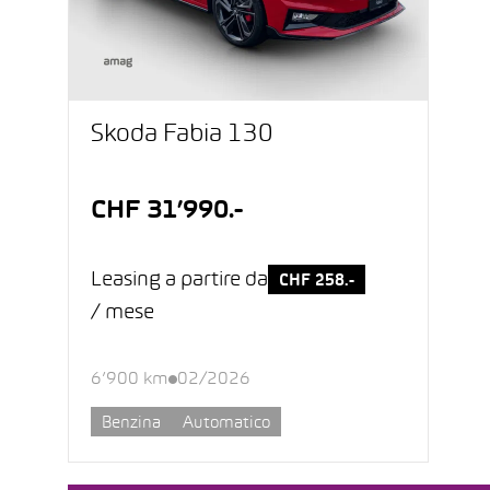
Škoda Fabia 130
CHF 31’990.-
Leasing a partire da
CHF 258.-
/ mese
6’900 km
02/2026
Benzina
Automatico