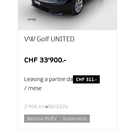
VW Golf UNITED
CHF 33’900.-
Leasing a partire da
CHF 311.-
/ mese
2’900 km
08/2026
Benzina MHEV
Automatico