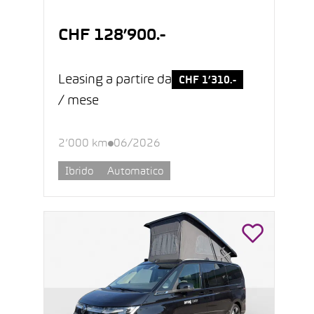
CHF 128’900.-
Leasing a partire da
CHF 1’310.-
/ mese
2’000 km
06/2026
Ibrido
Automatico