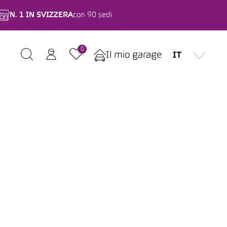
N. 1 IN SVIZZERA
con 90 sedi
0
Il mio garage
IT