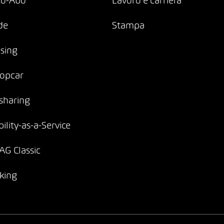
to-Abo
Lavoro e carriera
de
Stampa
sing
opcar
sharing
ility-as-a-Service
G Classic
king