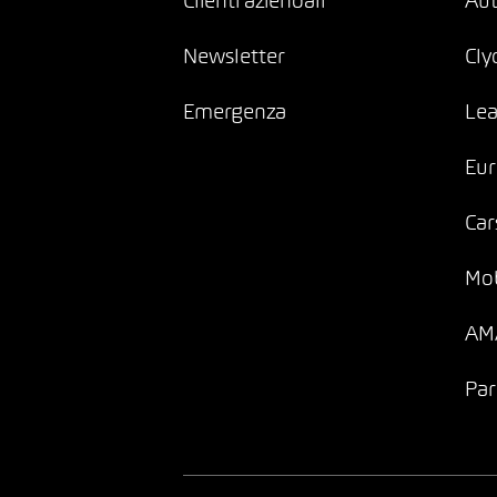
Clienti aziendali
Au
Newsletter
Cly
Emergenza
Lea
Eur
Car
Mob
AMA
Par