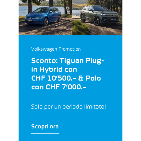
Volkswagen Promotion
Sconto: Tiguan Plug-
in Hybrid con
CHF 10’500.– & Polo
con CHF 7’000.–
Solo per un periodo limitato!
Scopri ora