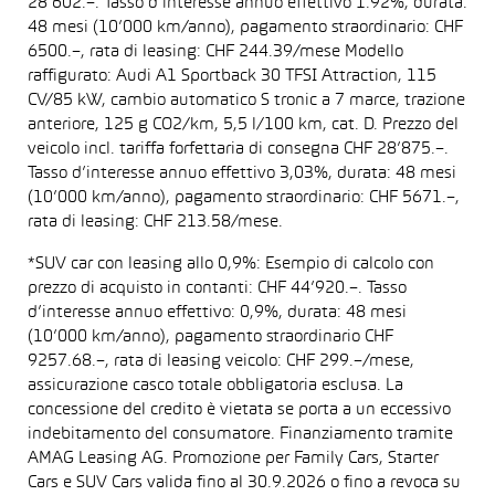
28’602.–. Tasso d’interesse annuo effettivo 1.92%, durata:
48 mesi (10’000 km/anno), pagamento straordinario: CHF
6500.–, rata di leasing: CHF 244.39/mese Modello
raffigurato: Audi A1 Sportback 30 TFSI Attraction, 115
CV/85 kW, cambio automatico S tronic a 7 marce, trazione
anteriore, 125 g CO2/km, 5,5 l/100 km, cat. D. Prezzo del
veicolo incl. tariffa forfettaria di consegna CHF 28’875.–.
Tasso d’interesse annuo effettivo 3,03%, durata: 48 mesi
(10’000 km/anno), pagamento straordinario: CHF 5671.–,
rata di leasing: CHF 213.58/mese.
*SUV car con leasing allo 0,9%: Esempio di calcolo con
prezzo di acquisto in contanti: CHF 44’920.–. Tasso
d’interesse annuo effettivo: 0,9%, durata: 48 mesi
(10’000 km/anno), pagamento straordinario CHF
9257.68.–, rata di leasing veicolo: CHF 299.–/mese,
assicurazione casco totale obbligatoria esclusa. La
concessione del credito è vietata se porta a un eccessivo
indebitamento del consumatore. Finanziamento tramite
AMAG Leasing AG. Promozione per Family Cars, Starter
Cars e SUV Cars valida fino al 30.9.2026 o fino a revoca su