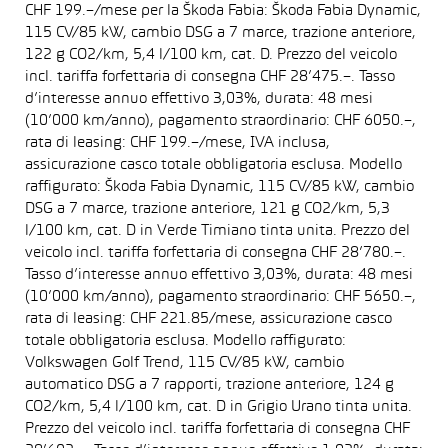
CHF 199.–/mese per la Škoda Fabia: Škoda Fabia Dynamic,
115 CV/85 kW, cambio DSG a 7 marce, trazione anteriore,
122 g CO2/km, 5,4 l/100 km, cat. D. Prezzo del veicolo
incl. tariffa forfettaria di consegna CHF 28’475.–. Tasso
d’interesse annuo effettivo 3,03%, durata: 48 mesi
(10’000 km/anno), pagamento straordinario: CHF 6050.–,
rata di leasing: CHF 199.–/mese, IVA inclusa,
assicurazione casco totale obbligatoria esclusa. Modello
raffigurato: Škoda Fabia Dynamic, 115 CV/85 kW, cambio
DSG a 7 marce, trazione anteriore, 121 g CO2/km, 5,3
l/100 km, cat. D in Verde Timiano tinta unita. Prezzo del
veicolo incl. tariffa forfettaria di consegna CHF 28’780.–.
Tasso d’interesse annuo effettivo 3,03%, durata: 48 mesi
(10’000 km/anno), pagamento straordinario: CHF 5650.–,
rata di leasing: CHF 221.85/mese, assicurazione casco
totale obbligatoria esclusa. Modello raffigurato:
Volkswagen Golf Trend, 115 CV/85 kW, cambio
automatico DSG a 7 rapporti, trazione anteriore, 124 g
CO2/km, 5,4 l/100 km, cat. D in Grigio Urano tinta unita.
Prezzo del veicolo incl. tariffa forfettaria di consegna CHF