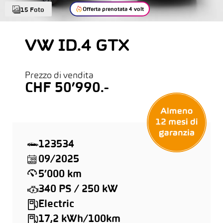
Offerta prenotata 4 volt
15 Foto
VW ID.4 GTX
Prezzo di vendita
CHF 50’990.-
123534
09/2025
5’000 km
340 PS / 250 kW
Electric
17,2 kWh/100km