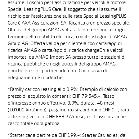
assume il rischio per l’assicurazione per veicoli a motore
Special LeasingPLUS Care. Il soggetto che si assume il
rischio per l’assicurazione sulle rate Special LeasingPLUS
Care è AXA Assicurazioni SA. Ricarica a un prezzo speciale:
Offerta del gruppo AMAG volta alla promozione a lungo
termine della mobilità elettrica, con il sostegno di AMAG
Group AG. Offerta valida per clientela con carta/app di
ricarica AMAG o carta/app di ricarica chargeOn e veicoli
importati da AMAG Import SA presso tutte le stazioni di
ricarica pubbliche e negli autosili del gruppo AMAG
nonché presso i partner aderenti. Con riserva di
adeguamenti e modifiche.
*Family car con leasing allo 0.9%: Esempio di calcolo con
prezzo di acquisto in contanti: CHF 79’545.–. Tasso
d’interesse annuo effettivo: 0,9%, durata: 48 mesi
(10’000 km/anno), pagamento straordinario CHF 0.–, rata
di leasing veicolo: CHF 888.27/mese, escl. assicurazione
casco totale obbligatoria.
*Starter car a partire da CHF 199.–: Starter Car, ad es. da