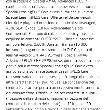
con la stipula di Special AMAG Advanced PLUS in
combinazione con l’assicurazione per veicoli a motore
Special LeasingPLUS Care e l’assicurazione sulle rate
Special LeasingPLUS Care. Offerta valida per veicoli
elettrici e plug-in d’occasione dei marchi Volkswagen,
Audi, SEAT, Škoda, CUPRA, Volkswagen Veicoli
Commerciali. Esempio di calcolo del leasing: prezzo di
acquisto in contanti: CHF 31’990.–. Tasso d’interesse
annuo effettivo: 0,60%, durata: 48 mesi (15 000
km/anno), pagamento straordinario CHF 0.–, rata di
leasing veicolo: CHF 448.91/mese, Special AMAG
Advanced PLUS: CHF 99.98/mese, più rata assicurazione
per veicoli a motore Special LeasingPLUS Care e rata
assicurazione sulle rate Special LeasingPLUS Care
(possono variare in base a sesso, età, luogo di domicilio e
altre caratteristiche), IVA inclusa. La concessione del
credito è vietata se porta a un eccessivo indebitamento
del consumatore. Offerta valida per contratti stipulati
(ricezione della richiesta di leasing e ricezione del
contratto di acquisto del cliente) dal 1° luglio al 30
settembre 2026 o fino a revoca in caso di finanziamento