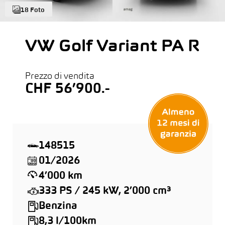
18 Foto
VW Golf Variant PA R
Prezzo di vendita
CHF 56’900.-
148515
01/2026
4’000 km
333 PS / 245 kW, 2’000 cm³
Benzina
8,3 l/100km