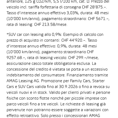
anteriore, 125 g CO2/km, 5,5 l/100 km, cat. D. Prezzo del
veicolo incl. tariffa forfettaria di consegna CHF 28’875.–.
Tasso d’interesse annuo effettivo 3,03%, durata: 48 mesi
(10’000 km/anno), pagamento straordinario: CHF 5671.–,
rata di leasing: CHF 213.58/mese.
*SUV car con leasing allo 0,9%: Esempio di calcolo con
prezzo di acquisto in contanti: CHF 44’920.–. Tasso
d’interesse annuo effettivo: 0,9%, durata: 48 mesi
(10’000 km/anno), pagamento straordinario CHF
9257.68.–, rata di leasing veicolo: CHF 299.–/mese,
assicurazione casco totale obbligatoria esclusa. La
concessione del credito è vietata se porta a un eccessivo
indebitamento del consumatore. Finanziamento tramite
AMAG Leasing AG. Promozione per Family Cars, Starter
Cars e SUV Cars valida fino al 30.9.2026 o fino a revoca su
veicoli nuovi e in stock. Valido per clienti privati e persone
fisiche con sconto flotte nonché per piccole imprese con
parco veicoli fino a tre veicoli. Le richieste di leasing già
pervenute non potranno essere soggette a variazioni con
effetto retroattivo. Solo presso i concessionari AMAG