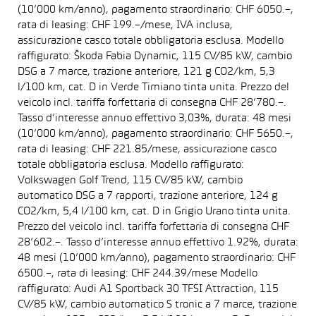
(10’000 km/anno), pagamento straordinario: CHF 6050.–,
rata di leasing: CHF 199.–/mese, IVA inclusa,
assicurazione casco totale obbligatoria esclusa. Modello
raffigurato: Škoda Fabia Dynamic, 115 CV/85 kW, cambio
DSG a 7 marce, trazione anteriore, 121 g CO2/km, 5,3
l/100 km, cat. D in Verde Timiano tinta unita. Prezzo del
veicolo incl. tariffa forfettaria di consegna CHF 28’780.–.
Tasso d’interesse annuo effettivo 3,03%, durata: 48 mesi
(10’000 km/anno), pagamento straordinario: CHF 5650.–,
rata di leasing: CHF 221.85/mese, assicurazione casco
totale obbligatoria esclusa. Modello raffigurato:
Volkswagen Golf Trend, 115 CV/85 kW, cambio
automatico DSG a 7 rapporti, trazione anteriore, 124 g
CO2/km, 5,4 l/100 km, cat. D in Grigio Urano tinta unita.
Prezzo del veicolo incl. tariffa forfettaria di consegna CHF
28’602.–. Tasso d’interesse annuo effettivo 1.92%, durata:
48 mesi (10’000 km/anno), pagamento straordinario: CHF
6500.–, rata di leasing: CHF 244.39/mese Modello
raffigurato: Audi A1 Sportback 30 TFSI Attraction, 115
CV/85 kW, cambio automatico S tronic a 7 marce, trazione