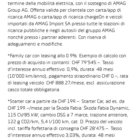
termine della mobilità elettrica, con il sostegno di AMAG
Group AG. Offerta valida per clientela con carta/app di
ricarica AMAG o carta/app di ricarica chargeOn e veicoli
importati da AMAG Import SA presso tutte le stazioni di
ricarica pubbliche e negli autosili del gruppo AMAG
nonché presso i partner aderenti. Con riserva di
adeguamenti e modifiche.
*Family car con leasing allo 0.9%: Esempio di calcolo con
prezzo di acquisto in contanti: CHF 79’545.–. Tasso
d’interesse annuo effettivo: 0,9%, durata: 48 mesi
(10’000 km/anno), pagamento straordinario CHF 0.–, rata
di leasing veicolo: CHF 888.27/mese, escl. assicurazione
casco totale obbligatoria.
*Starter car a partire da CHF 199.–: Starter Car, ad es. da
CHF 199.–/mese per la Škoda Fabia: Škoda Fabia Dynamic,
115 CV/85 kW, cambio DSG a 7 marce, trazione anteriore,
122 g CO2/km, 5,4 l/100 km, cat. D. Prezzo del veicolo
incl. tariffa forfettaria di consegna CHF 28’475.–. Tasso
d’interesse annuo effettivo 3,03%, durata: 48 mesi