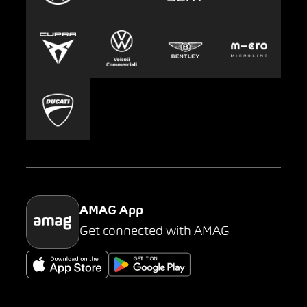
Europcar
Stampa
Carsharing
Mobility-as-a-Service
AMAG Classic
Parking
AMAG App
Get connected with AMAG