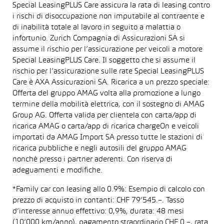
Special LeasingPLUS Care assicura la rata di leasing contro
i rischi di disoccupazione non imputabile al contraente e
di inabilità totale al lavoro in seguito a malattia o
infortunio. Zurich Compagnia di Assicurazioni SA si
assume il rischio per l’assicurazione per veicoli a motore
Special LeasingPLUS Care. Il soggetto che si assume il
rischio per l’assicurazione sulle rate Special LeasingPLUS
Care è AXA Assicurazioni SA. Ricarica a un prezzo speciale:
Offerta del gruppo AMAG volta alla promozione a lungo
termine della mobilità elettrica, con il sostegno di AMAG
Group AG. Offerta valida per clientela con carta/app di
ricarica AMAG o carta/app di ricarica chargeOn e veicoli
importati da AMAG Import SA presso tutte le stazioni di
ricarica pubbliche e negli autosili del gruppo AMAG
nonché presso i partner aderenti. Con riserva di
adeguamenti e modifiche.
*Family car con leasing allo 0.9%: Esempio di calcolo con
prezzo di acquisto in contanti: CHF 79’545.–. Tasso
d’interesse annuo effettivo: 0,9%, durata: 48 mesi
(10’000 km/anno), pagamento straordinario CHF 0.–, rata