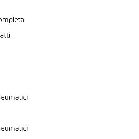
completa
atti
neumatici
neumatici