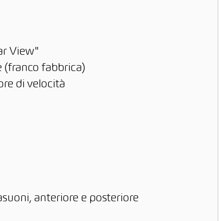
one di ricarica
stica
ar View"
e (franco fabbrica)
ore di velocità
asuoni, anteriore e posteriore