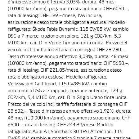
d’interesse annuo effettivo 3,03%, durata: 48 mesi
(10’000 km/anno), pagamento straordinario: CHF 6050.–,
rata di leasing: CHF 199.–/mese, IVA inclusa,
assicurazione casco totale obbligatoria esclusa. Modello
raffigurato: Škoda Fabia Dynamic, 115 CV/85 kW, cambio
DSG a 7 marce, trazione anteriore, 121 g CO2/km, 5,3
l/100 km, cat. D in Verde Timiano tinta unita. Prezzo del
veicolo incl. tariffa forfettaria di consegna CHF 28’780.–.
Tasso d’interesse annuo effettivo 3,03%, durata: 48 mesi
(10’000 km/anno), pagamento straordinario: CHF 5650.–,
rata di leasing: CHF 221.85/mese, assicurazione casco
totale obbligatoria esclusa. Modello raffigurato:
Volkswagen Golf Trend, 115 CV/85 kW, cambio
automatico DSG a 7 rapporti, trazione anteriore, 124 g
CO2/km, 5,4 l/100 km, cat. D in Grigio Urano tinta unita.
Prezzo del veicolo incl. tariffa forfettaria di consegna CHF
28’602.–. Tasso d’interesse annuo effettivo 1.92%, durata:
48 mesi (10’000 km/anno), pagamento straordinario: CHF
6500.–, rata di leasing: CHF 244.39/mese Modello
raffigurato: Audi A1 Sportback 30 TFSI Attraction, 115
CV/85 kW, cambio automatico S tronic a 7 marce, trazione