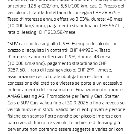
anteriore, 125 g CO2/km, 5,5 l/100 km, cat. D. Prezzo del
veicolo incl. tariffa forfettaria di consegna CHF 28’875.–.
Tasso d’interesse annuo effettivo 3,03%, durata: 48 mesi
(10’000 km/anno), pagamento straordinario: CHF 5671.–,
rata di leasing: CHF 213.58/mese.
*SUV car con leasing allo 0,9%: Esempio di calcolo con
prezzo di acquisto in contanti: CHF 44’920.–. Tasso
d’interesse annuo effettivo: 0,9%, durata: 48 mesi
(10’000 km/anno), pagamento straordinario CHF
9257.68.–, rata di leasing veicolo: CHF 299.–/mese,
assicurazione casco totale obbligatoria esclusa. La
concessione del credito è vietata se porta a un eccessivo
indebitamento del consumatore. Finanziamento tramite
AMAG Leasing AG. Promozione per Family Cars, Starter
Cars e SUV Cars valida fino al 30.9.2026 o fino a revoca su
veicoli nuovi e in stock. Valido per clienti privati e persone
fisiche con sconto flotte nonché per piccole imprese con
parco veicoli fino a tre veicoli. Le richieste di leasing già
pervenute non potranno essere soggette a variazioni con