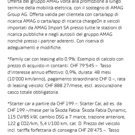
Offerta del gruppo AMAG volta alla promozione a lungo
termine della mobilità elettrica, con il sostegno di AMAG
Group AG. Offerta valida per clientela con carta/app di
ricarica AMAG o carta/app di ricarica chargeOn e veicoli
importati da AMAG Import SA presso tutte le stazioni di
ricarica pubbliche e negli autosili del gruppo AMAG
nonché presso i partner aderenti. Con riserva di
adeguamenti e modifiche.
*Family car con leasing allo 0.9%: Esempio di calcolo con
prezzo di acquisto in contanti: CHF 79’545.–. Tasso
d’interesse annuo effettivo: 0,9%, durata: 48 mesi
(10’000 km/anno), pagamento straordinario CHF 0.–, rata
di leasing veicolo: CHF 888.27/mese, escl. assicurazione
casco totale obbligatoria.
*Starter car a partire da CHF 199.–: Starter Car, ad es. da
CHF 199.–/mese per la Škoda Fabia: Škoda Fabia Dynamic,
115 CV/85 kW, cambio DSG a 7 marce, trazione anteriore,
122 g CO2/km, 5,4 l/100 km, cat. D. Prezzo del veicolo
incl. tariffa forfettaria di consegna CHF 28’475.–. Tasso