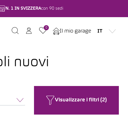
N. 1 IN SVIZZERA
con 90 sedi
0
Il mio garage
IT
li nuovi
Visualizzare i filtri (2)