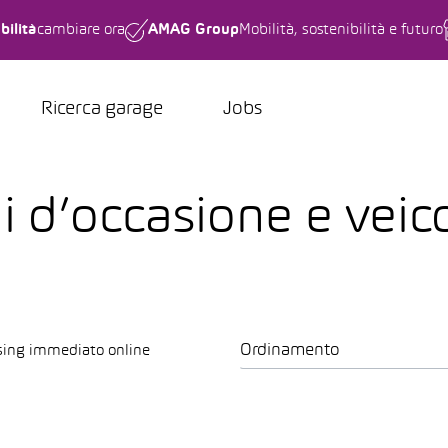
bilità
cambiare ora
AMAG Group
Mobilità, sostenibilità e futuro
Ricerca garage
Jobs
i d’occasione e veico
Ordinamento
sing immediato online