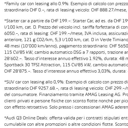
*Family car con leasing allo 0.9%: Esempio di calcolo con prez
straordinario CHF 0.–, rata di leasing veicolo: CHF 888.27/mese, 
*Starter car a partire da CHF 199.–: Starter Car, ad es. da CH
l/100 km, cat. D. Prezzo del veicolo incl. tariffa forfettaria 
6050.–, rata di leasing: CHF 199.–/mese, IVA inclusa, assicura
anteriore, 121 g CO2/km, 5,3 l/100 km, cat. D in Verde Timiano t
48 mesi (10’000 km/anno), pagamento straordinario: CHF 5650.–,
115 CV/85 kW, cambio automatico DSG a 7 rapporti, trazione anter
28’602.–. Tasso d’interesse annuo effettivo 1.92%, durata: 48
Sportback 30 TFSI Attraction, 115 CV/85 kW, cambio automatico S 
CHF 28’875.–. Tasso d’interesse annuo effettivo 3,03%, durata
*SUV car con leasing allo 0,9%: Esempio di calcolo con prezzo 
straordinario CHF 9257.68.–, rata di leasing veicolo: CHF 299.–
del consumatore. Finanziamento tramite AMAG Leasing AG. Promozi
clienti privati e persone fisiche con sconto flotte nonché per pi
con effetto retroattivo. Solo presso i concessionari AMAG aderent
*Audi Q3 Online Deals: offerta valida per i contratti stipulati e
cumulabile con altre promozioni o altre condizioni flotte. Sconto