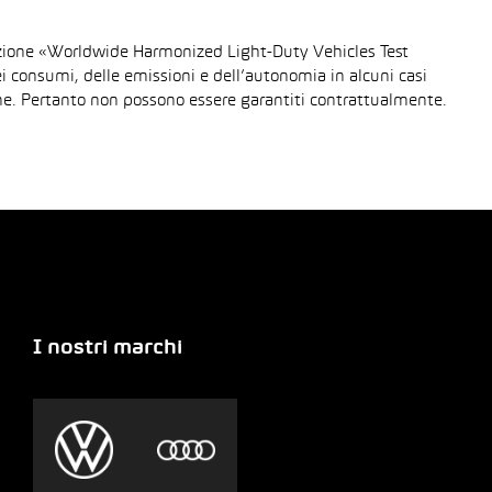
urazione «Worldwide Harmonized Light-Duty Vehicles Test
dei consumi, delle emissioni e dell’autonomia in alcuni casi
gione. Pertanto non possono essere garantiti contrattualmente.
I nostri marchi