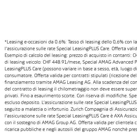
*Leasing e-occasioni da 0.6%: Tasso di leasing dello 0,6% con 
l’assicurazione sulle rate Special LeasingPLUS Care. Offerta val
Esempio di calcolo del leasing: prezzo di acquisto in contanti:
di leasing veicolo: CHF 448.91/mese, Special AMAG Advanced PLU
LeasingPLUS Care (possono variare in base a sesso, età, luogo di
consumatore. Offerta valida per contratti stipulati (ricezione del
finanziamento tramite AMAG Leasing AG. Alla scadenza del contra
del contratto di leasing il chilometraggio non deve essere super
privati. Fino a esaurimento scorte. Con riserva di modifiche. S
escluso deposito. L’assicurazione sulle rate Special LeasingPLUS C
seguito a malattia o infortunio. Zurich Compagnia di Assicurazion
l’assicurazione sulle rate Special LeasingPLUS Care è AXA Assicu
con il sostegno di AMAG Group AG. Offerta valida per clientela c
ricarica pubbliche e negli autosili del gruppo AMAG nonché pres