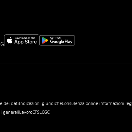
AG
e dei dati
Indicazioni giuridiche
Consulenza online informazioni leg
i generali
Lavoro
CFSL
CGC