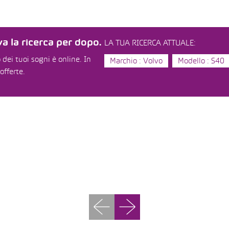
a la ricerca per dopo.
LA TUA RICERCA ATTUALE:
dei tuoi sogni è online. In
Marchio : Volvo
Modello : S40
offerte.