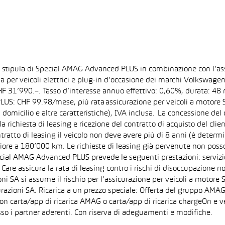
la stipula di Special AMAG Advanced PLUS in combinazione con l’as
ida per veicoli elettrici e plug-in d’occasione dei marchi Volkswa
 CHF 31’990.–. Tasso d’interesse annuo effettivo: 0,60%, durata: 
S: CHF 99.98/mese, più rata assicurazione per veicoli a motore Sp
 domicilio e altre caratteristiche), IVA inclusa. La concessione del
la richiesta di leasing e ricezione del contratto di acquisto del cli
tto di leasing il veicolo non deve avere più di 8 anni (è determi
iore a 180’000 km. Le richieste di leasing già pervenute non posson
pecial AMAG Advanced PLUS prevede le seguenti prestazioni: servizi
are assicura la rata di leasing contro i rischi di disoccupazione no
i SA si assume il rischio per l’assicurazione per veicoli a motore 
razioni SA. Ricarica a un prezzo speciale: Offerta del gruppo AMAG
on carta/app di ricarica AMAG o carta/app di ricarica chargeOn e v
so i partner aderenti. Con riserva di adeguamenti e modifiche.