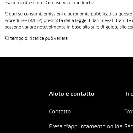
esaurimento scorte. Con riserva di modifiche.
¹I dati su consumi, emissioni e autonomia pubblicati su questo
Procedure» (WLTP) prescritta dalla legge. I dati rilevati tramite 
possono variare notevolmente in base allo stile di guida, alle co
²Il tempo di ricarica può variare
Aiuto e contatto
Tro
Contatto
Tro
Presa d’appuntamento online
Ser