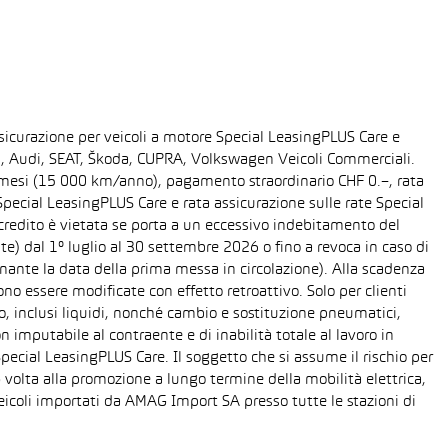
sicurazione per veicoli a motore Special LeasingPLUS Care e
gen, Audi, SEAT, Škoda, CUPRA, Volkswagen Veicoli Commerciali.
48 mesi (15 000 km/anno), pagamento straordinario CHF 0.–, rata
ecial LeasingPLUS Care e rata assicurazione sulle rate Special
 credito è vietata se porta a un eccessivo indebitamento del
ente) dal 1° luglio al 30 settembre 2026 o fino a revoca in caso di
nante la data della prima messa in circolazione). Alla scadenza
o essere modificate con effetto retroattivo. Solo per clienti
o, inclusi liquidi, nonché cambio e sostituzione pneumatici,
n imputabile al contraente e di inabilità totale al lavoro in
Special LeasingPLUS Care. Il soggetto che si assume il rischio per
 volta alla promozione a lungo termine della mobilità elettrica,
eicoli importati da AMAG Import SA presso tutte le stazioni di