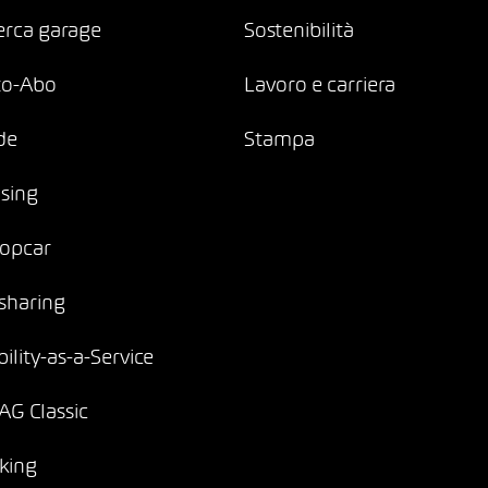
erca garage
Sostenibilità
to-Abo
Lavoro e carriera
de
Stampa
sing
opcar
sharing
ility-as-a-Service
G Classic
king