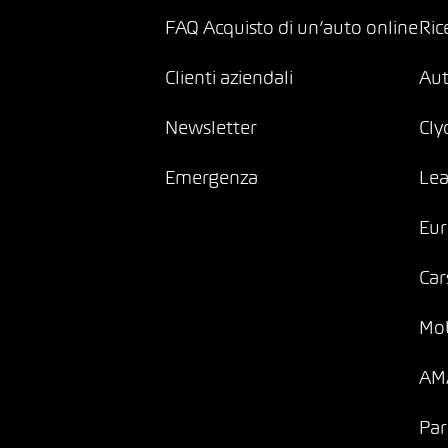
FAQ Acquisto di un’auto online
Ric
Clienti aziendali
Au
Newsletter
Cly
Emergenza
Lea
Eur
Car
Mob
AMA
Par