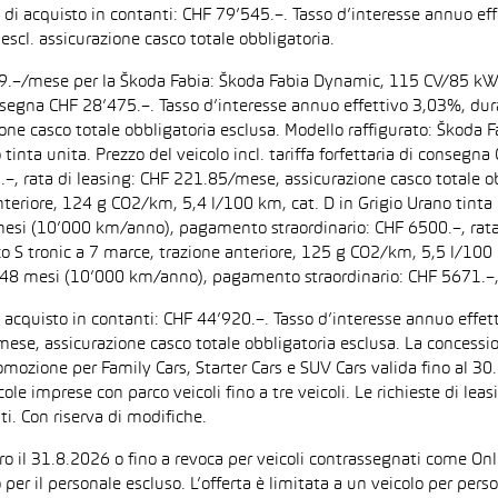
zo di acquisto in contanti: CHF 79’545.–. Tasso d’interesse annuo
escl. assicurazione casco totale obbligatoria.
F 199.–/mese per la Škoda Fabia: Škoda Fabia Dynamic, 115 CV/85 k
di consegna CHF 28’475.–. Tasso d’interesse annuo effettivo 3,03%,
zione casco totale obbligatoria esclusa. Modello raffigurato: Ško
inta unita. Prezzo del veicolo incl. tariffa forfettaria di consegn
 rata di leasing: CHF 221.85/mese, assicurazione casco totale obb
iore, 124 g CO2/km, 5,4 l/100 km, cat. D in Grigio Urano tinta uni
 mesi (10’000 km/anno), pagamento straordinario: CHF 6500.–, rata
tronic a 7 marce, trazione anteriore, 125 g CO2/km, 5,5 l/100 km, 
: 48 mesi (10’000 km/anno), pagamento straordinario: CHF 5671.–,
di acquisto in contanti: CHF 44’920.–. Tasso d’interesse annuo ef
/mese, assicurazione casco totale obbligatoria esclusa. La concessi
one per Family Cars, Starter Cars e SUV Cars valida fino al 30.9.
ccole imprese con parco veicoli fino a tre veicoli. Le richieste di l
i. Con riserva di modifiche.
ntro il 31.8.2026 o fino a revoca per veicoli contrassegnati come On
 per il personale escluso. L’offerta è limitata a un veicolo per per