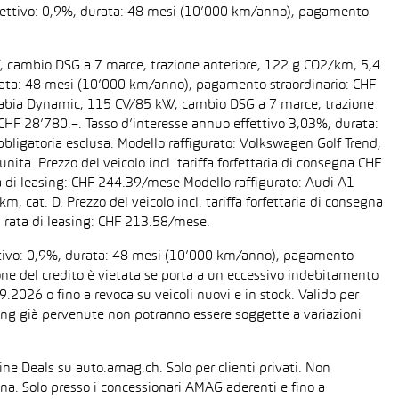
 effettivo: 0,9%, durata: 48 mesi (10’000 km/anno), pagamento
W, cambio DSG a 7 marce, trazione anteriore, 122 g CO2/km, 5,4
 durata: 48 mesi (10’000 km/anno), pagamento straordinario: CHF
da Fabia Dynamic, 115 CV/85 kW, cambio DSG a 7 marce, trazione
a CHF 28’780.–. Tasso d’interesse annuo effettivo 3,03%, durata:
ligatoria esclusa. Modello raffigurato: Volkswagen Golf Trend,
ta. Prezzo del veicolo incl. tariffa forfettaria di consegna CHF
 di leasing: CHF 244.39/mese Modello raffigurato: Audi A1
cat. D. Prezzo del veicolo incl. tariffa forfettaria di consegna
 rata di leasing: CHF 213.58/mese.
fettivo: 0,9%, durata: 48 mesi (10’000 km/anno), pagamento
one del credito è vietata se porta a un eccessivo indebitamento
2026 o fino a revoca su veicoli nuovi e in stock. Valido per
easing già pervenute non potranno essere soggette a variazioni
line Deals su auto.amag.ch. Solo per clienti privati. Non
sona. Solo presso i concessionari AMAG aderenti e fino a