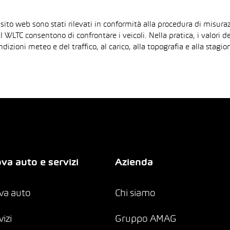
 sito web sono stati rilevati in conformità alla procedura di mis
il WLTC consentono di confrontare i veicoli. Nella pratica, i valori 
ndizioni meteo e del traffico, al carico, alla topografia e alla sta
va auto e servizi
Azienda
va auto
Chi siamo
vizi
Gruppo AMAG