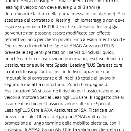
tramite AMAG Leasing AG. Alla scadenza del contratto di
leasing il veicolo non deve avere più di 8 anni (è
determinante la data della prima messa in circolazione). Alla
scadenza del contratto di leasing il chilometraggio non deve
essere superiore a 180’000 km. Le richieste di leasing già
pervenute non possono essere modificate con effetto
retroattivo. Solo per clienti privati. Fino a esaurimento scorte.
Con riserva di modifiche. Special AMAG Advanced PLUS
prevede le seguenti prestazioni: servizio, inclusi liquidi,
nonché cambio e sostituzione pneumatici, escluso deposito.
L’assicurazione sulle rate Special LeasingPLUS Care assicura
la rata di leasing contro i rischi di disoccupazione non
imputabile al contraente e di inabilità totale al lavoro in
seguito a malattia o infortunio. Zurich Compagnia di
Assicurazioni SA si assume il rischio per l’assicurazione per
veicoli a motore Special LeasingPLUS Care. Il soggetto che si
assume il rischio per l’assicurazione sulle rate Special
LeasingPLUS Care è AXA Assicurazioni SA. Ricarica a un
prezzo speciale: Offerta del gruppo AMAG volta alla
promozione a lungo termine della mobilità elettrica, con il
sostegno di AMAG Group AG. Offerta valida per clientela con