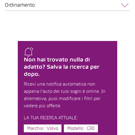
Ordinamento
Non hai trovato nulla di
adatto? Salva la ricerca per
dopo.
Ricevi una notifica automatica non
appena l'auto dei tuoi sogni è online. In
alternativa, puoi modificare i filtri per
vedere più offerte.
LA TUA RICERCA ATTUALE:
Marchio : Volvo
Modello : C30