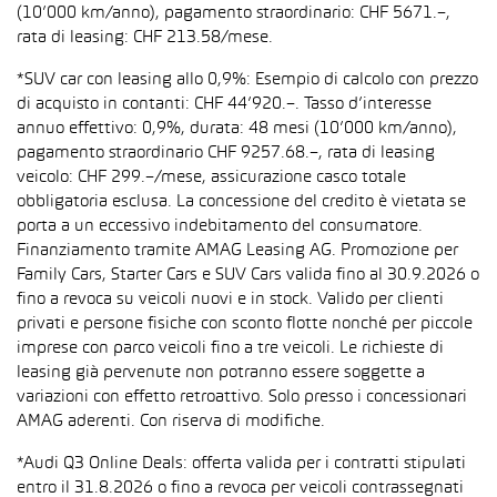
(10’000 km/anno), pagamento straordinario: CHF 5671.–,
rata di leasing: CHF 213.58/mese.
*SUV car con leasing allo 0,9%: Esempio di calcolo con prezzo
di acquisto in contanti: CHF 44’920.–. Tasso d’interesse
annuo effettivo: 0,9%, durata: 48 mesi (10’000 km/anno),
pagamento straordinario CHF 9257.68.–, rata di leasing
veicolo: CHF 299.–/mese, assicurazione casco totale
obbligatoria esclusa. La concessione del credito è vietata se
porta a un eccessivo indebitamento del consumatore.
Finanziamento tramite AMAG Leasing AG. Promozione per
Family Cars, Starter Cars e SUV Cars valida fino al 30.9.2026 o
fino a revoca su veicoli nuovi e in stock. Valido per clienti
privati e persone fisiche con sconto flotte nonché per piccole
imprese con parco veicoli fino a tre veicoli. Le richieste di
leasing già pervenute non potranno essere soggette a
variazioni con effetto retroattivo. Solo presso i concessionari
AMAG aderenti. Con riserva di modifiche.
*Audi Q3 Online Deals: offerta valida per i contratti stipulati
entro il 31.8.2026 o fino a revoca per veicoli contrassegnati