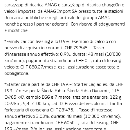
carta/app di ricarica AMAG o carta/app di ricarica chargeOn e
veicoli importati da AMAG Import SA presso tutte le stazioni
di ricarica pubbliche e negli autosili del gruppo AMAG
nonché presso i partner aderenti. Con riserva di adeguamenti
e modifiche.
*Family car con leasing allo 0.9%: Esempio di calcolo con
prezzo di acquisto in contanti: CHF 79’545.–. Tasso
d’interesse annuo effettivo: 0,9%, durata: 48 mesi (10’000
km/anno), pagamento straordinario CHF 0.–, rata di leasing
veicolo: CHF 888.27/mese, escl. assicurazione casco totale
obbligatoria.
*Starter car a partire da CHF 199.–: Starter Car, ad es. da CHF
199.–/mese per la Škoda Fabia: Škoda Fabia Dynamic, 115
CV/85 kW, cambio DSG a 7 marce, trazione anteriore, 122 g
CO2/km, 5,4 l/100 km, cat. D. Prezzo del veicolo incl. tariffa
forfettaria di consegna CHF 28’475.–. Tasso d’interesse
annuo effettivo 3,03%, durata: 48 mesi (10’000 km/anno),
pagamento straordinario: CHF 6050.–, rata di leasing: CHF
199.–/mese, IVA inclusa, assicurazione casco totale