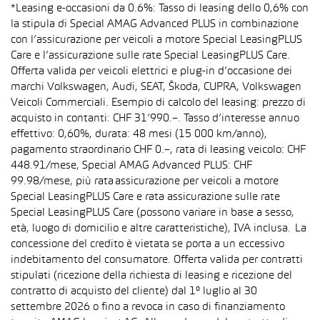
*Leasing e-occasioni da 0.6%: Tasso di leasing dello 0,6% con
la stipula di Special AMAG Advanced PLUS in combinazione
con l’assicurazione per veicoli a motore Special LeasingPLUS
Care e l’assicurazione sulle rate Special LeasingPLUS Care.
Offerta valida per veicoli elettrici e plug-in d’occasione dei
marchi Volkswagen, Audi, SEAT, Škoda, CUPRA, Volkswagen
Veicoli Commerciali. Esempio di calcolo del leasing: prezzo di
acquisto in contanti: CHF 31’990.–. Tasso d’interesse annuo
effettivo: 0,60%, durata: 48 mesi (15 000 km/anno),
pagamento straordinario CHF 0.–, rata di leasing veicolo: CHF
448.91/mese, Special AMAG Advanced PLUS: CHF
99.98/mese, più rata assicurazione per veicoli a motore
Special LeasingPLUS Care e rata assicurazione sulle rate
Special LeasingPLUS Care (possono variare in base a sesso,
età, luogo di domicilio e altre caratteristiche), IVA inclusa. La
concessione del credito è vietata se porta a un eccessivo
indebitamento del consumatore. Offerta valida per contratti
stipulati (ricezione della richiesta di leasing e ricezione del
contratto di acquisto del cliente) dal 1° luglio al 30
settembre 2026 o fino a revoca in caso di finanziamento