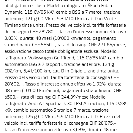
obbligatoria esclusa. Modello raffigurato: Škoda Fabia
Dynamic, 115 CV/85 kW, cambio DSG a 7 marce, trazione
anteriore, 121 g CO2/km, 5,3 l/100 km, cat. D in Verde
Timiano tinta unita. Prezzo del veicolo incl. tariffa forfettaria
di consegna CHF 28’780.–. Tasso d’interesse annuo effettivo
3,03%, durata: 48 mesi (10’000 km/anno), pagamento
straordinario: CHF 5650.–, rata di leasing: CHF 221.85/mese,
assicurazione casco totale obbligatoria esclusa. Modello
raffigurato: Volkswagen Golf Trend, 115 CV/85 kW, cambio
automatico DSG a 7 rapporti, trazione anteriore, 124 g
CO2/km, 5,4 l/100 km, cat. D in Grigio Urano tinta unita.
Prezzo del veicolo incl. tariffa forfettaria di consegna CHF
28’602.–. Tasso d’interesse annuo effettivo 1.92%, durata:
48 mesi (10’000 km/anno), pagamento straordinario: CHF
6500.–, rata di leasing: CHF 244.39/mese Modello
raffigurato: Audi A1 Sportback 30 TFSI Attraction, 115 CV/85
kW, cambio automatico S tronic a 7 marce, trazione
anteriore, 125 g CO2/km, 5,5 l/100 km, cat. D. Prezzo del
veicolo incl. tariffa forfettaria di consegna CHF 28’875.–.
Tasso d’interesse annuo effettivo 3,03%, durata: 48 mesi