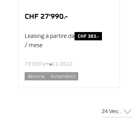
CHF 27’990.-
Leasing a partire da
CHF 383.-
/ mese
73’500 km
11/2022
Benzina
Automatico
24 Veicoli per pagina