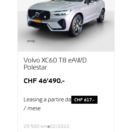
Volvo XC60 T8 eAWD
Polestar
CHF 46’490.-
Leasing a partire da
CHF 617.-
/ mese
25’500 km
02/2022