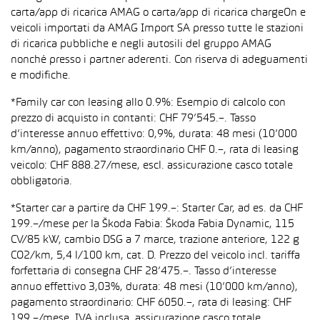
carta/app di ricarica AMAG o carta/app di ricarica chargeOn e
veicoli importati da AMAG Import SA presso tutte le stazioni
di ricarica pubbliche e negli autosili del gruppo AMAG
nonché presso i partner aderenti. Con riserva di adeguamenti
e modifiche.
*Family car con leasing allo 0.9%: Esempio di calcolo con
prezzo di acquisto in contanti: CHF 79’545.–. Tasso
d’interesse annuo effettivo: 0,9%, durata: 48 mesi (10’000
km/anno), pagamento straordinario CHF 0.–, rata di leasing
veicolo: CHF 888.27/mese, escl. assicurazione casco totale
obbligatoria.
*Starter car a partire da CHF 199.–: Starter Car, ad es. da CHF
199.–/mese per la Škoda Fabia: Škoda Fabia Dynamic, 115
CV/85 kW, cambio DSG a 7 marce, trazione anteriore, 122 g
CO2/km, 5,4 l/100 km, cat. D. Prezzo del veicolo incl. tariffa
forfettaria di consegna CHF 28’475.–. Tasso d’interesse
annuo effettivo 3,03%, durata: 48 mesi (10’000 km/anno),
pagamento straordinario: CHF 6050.–, rata di leasing: CHF
199.–/mese, IVA inclusa, assicurazione casco totale