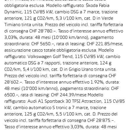
obbligatoria esclusa. Modello raffigurato: Škoda Fabia
Dynamic, 115 CV/85 kW, cambio DSG a 7 marce, trazione
anteriore, 121 g CO2/km, 5,3 l/100 km, cat. D in Verde
Timiano tinta unita. Prezzo del veicolo incl. tariffa forfettaria
di consegna CHF 28’780.–. Tasso d’interesse annuo effettivo
3,03%, durata: 48 mesi (10’000 km/anno), pagamento
straordinario: CHF 5650.–, rata di leasing: CHF 221.85/mese,
assicurazione casco totale obbligatoria esclusa. Modello
raffigurato: Volkswagen Golf Trend, 115 CV/85 kW, cambio
automatico DSG a 7 rapporti, trazione anteriore, 124 g
CO2/km, 5,4 l/100 km, cat. D in Grigio Urano tinta unita.
Prezzo del veicolo incl. tariffa forfettaria di consegna CHF
28’602.–. Tasso d’interesse annuo effettivo 1.92%, durata:
48 mesi (10’000 km/anno), pagamento straordinario: CHF
6500.–, rata di leasing: CHF 244.39/mese Modello
raffigurato: Audi A1 Sportback 30 TFSI Attraction, 115 CV/85
kW, cambio automatico S tronic a 7 marce, trazione
anteriore, 125 g CO2/km, 5,5 l/100 km, cat. D. Prezzo del
veicolo incl. tariffa forfettaria di consegna CHF 28’875.–.
Tasso d’interesse annuo effettivo 3,03%, durata: 48 mesi