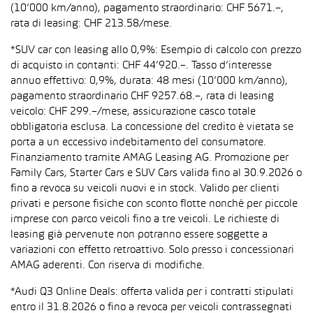
(10’000 km/anno), pagamento straordinario: CHF 5671.–,
rata di leasing: CHF 213.58/mese.
*SUV car con leasing allo 0,9%: Esempio di calcolo con prezzo
di acquisto in contanti: CHF 44’920.–. Tasso d’interesse
annuo effettivo: 0,9%, durata: 48 mesi (10’000 km/anno),
pagamento straordinario CHF 9257.68.–, rata di leasing
veicolo: CHF 299.–/mese, assicurazione casco totale
obbligatoria esclusa. La concessione del credito è vietata se
porta a un eccessivo indebitamento del consumatore.
Finanziamento tramite AMAG Leasing AG. Promozione per
Family Cars, Starter Cars e SUV Cars valida fino al 30.9.2026 o
fino a revoca su veicoli nuovi e in stock. Valido per clienti
privati e persone fisiche con sconto flotte nonché per piccole
imprese con parco veicoli fino a tre veicoli. Le richieste di
leasing già pervenute non potranno essere soggette a
variazioni con effetto retroattivo. Solo presso i concessionari
AMAG aderenti. Con riserva di modifiche.
*Audi Q3 Online Deals: offerta valida per i contratti stipulati
entro il 31.8.2026 o fino a revoca per veicoli contrassegnati