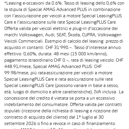
*Leasing e-occasioni da 0.6%: Tasso di leasing dello 0,6% con
la stipula di Special AMAG Advanced PLUS in combinazione
con l’assicurazione per veicoli a motore Special LeasingPLUS
Care e l’assicurazione sulle rate Special LeasingPLUS Care.
Offerta valida per veicoli elettrici e plug-in d’occasione dei
marchi Volkswagen, Audi, SEAT, Škoda, CUPRA, Volkswagen
Veicoli Commerciali. Esempio di calcolo del leasing: prezzo di
acquisto in contanti: CHF 31’990.–. Tasso d’interesse annuo
effettivo: 0,60%, durata: 48 mesi (15 000 km/anno),
pagamento straordinario CHF 0.–, rata di leasing veicolo: CHF
448.91/mese, Special AMAG Advanced PLUS: CHF
99.98/mese, più rata assicurazione per veicoli a motore
Special LeasingPLUS Care e rata assicurazione sulle rate
Special LeasingPLUS Care (possono variare in base a sesso,
età, luogo di domicilio e altre caratteristiche), IVA inclusa. La
concessione del credito è vietata se porta a un eccessivo
indebitamento del consumatore. Offerta valida per contratti
stipulati (ricezione della richiesta di leasing e ricezione del
contratto di acquisto del cliente) dal 1° luglio al 30
settembre 2026 o fino a revoca in caso di finanziamento