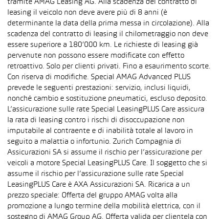
tramite AMAG Leasing AG. Alla scadenza del contratto di
leasing il veicolo non deve avere più di 8 anni (è
determinante la data della prima messa in circolazione). Alla
scadenza del contratto di leasing il chilometraggio non deve
essere superiore a 180’000 km. Le richieste di leasing già
pervenute non possono essere modificate con effetto
retroattivo. Solo per clienti privati. Fino a esaurimento scorte.
Con riserva di modifiche. Special AMAG Advanced PLUS
prevede le seguenti prestazioni: servizio, inclusi liquidi,
nonché cambio e sostituzione pneumatici, escluso deposito.
L’assicurazione sulle rate Special LeasingPLUS Care assicura
la rata di leasing contro i rischi di disoccupazione non
imputabile al contraente e di inabilità totale al lavoro in
seguito a malattia o infortunio. Zurich Compagnia di
Assicurazioni SA si assume il rischio per l’assicurazione per
veicoli a motore Special LeasingPLUS Care. Il soggetto che si
assume il rischio per l’assicurazione sulle rate Special
LeasingPLUS Care è AXA Assicurazioni SA. Ricarica a un
prezzo speciale: Offerta del gruppo AMAG volta alla
promozione a lungo termine della mobilità elettrica, con il
sostegno di AMAG Group AG. Offerta valida per clientela con