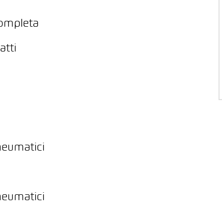
completa
atti
neumatici
neumatici