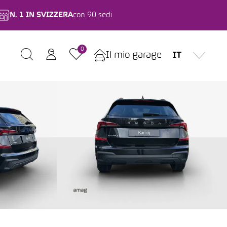
N. 1 IN SVIZZERA
con 90 sedi
0
Il mio garage
IT