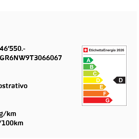
46’550.-
GR6NW9T3066067
strativo
 g/km
l/100km