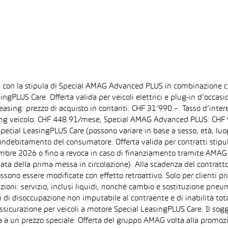
% con la stipula di Special AMAG Advanced PLUS in combinazione co
singPLUS Care. Offerta valida per veicoli elettrici e plug-in d’occ
easing: prezzo di acquisto in contanti: CHF 31’990.–. Tasso d’inte
ing veicolo: CHF 448.91/mese, Special AMAG Advanced PLUS: CHF 9
pecial LeasingPLUS Care (possono variare in base a sesso, età, luogo
indebitamento del consumatore. Offerta valida per contratti stipulat
ttembre 2026 o fino a revoca in caso di finanziamento tramite AMAG 
ata della prima messa in circolazione). Alla scadenza del contratto
ono essere modificate con effetto retroattivo. Solo per clienti pri
i: servizio, inclusi liquidi, nonché cambio e sostituzione pneumat
i di disoccupazione non imputabile al contraente e di inabilità tota
ssicurazione per veicoli a motore Special LeasingPLUS Care. Il sogge
 a un prezzo speciale: Offerta del gruppo AMAG volta alla promozio