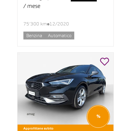
/ mese
75’300 km
12/2020
Benzina
Automatico
%
Approfittane subito