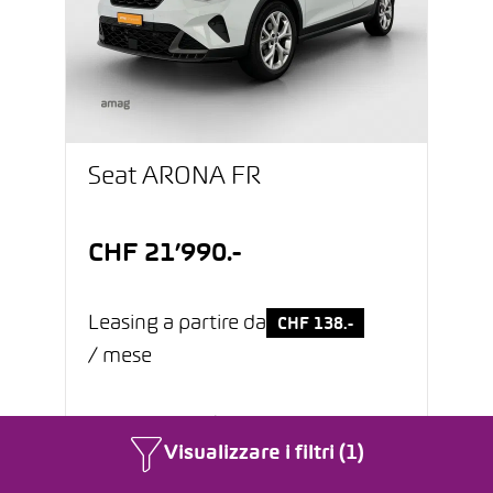
Seat ARONA FR
CHF 21’990.-
Leasing a partire da
CHF 138.-
/ mese
29’600 km
09/2025
Visualizzare i filtri (1)
Benzina
Automatico