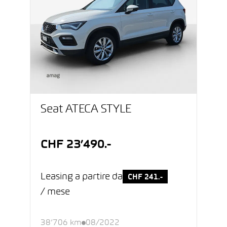
Seat ATECA STYLE
CHF 23’490.-
Leasing a partire da
CHF 241.-
/ mese
38’706 km
08/2022