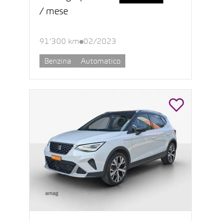
/ mese
91’300 km
02/2023
Benzina
Automatico