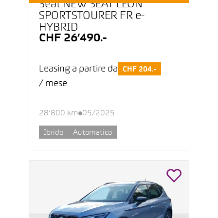
Seat NEW SEAT LEON
SPORTSTOURER FR e-
HYBRID
CHF 26’490.-
Leasing a partire da
CHF 204.-
/ mese
28’800 km
05/2025
Ibrido
Automatico