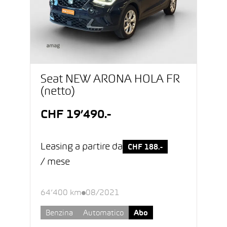
Seat NEW ARONA HOLA FR
(netto)
CHF 19’490.-
Leasing a partire da
CHF 188.-
/ mese
64’400 km
08/2021
Benzina
Automatico
Abo