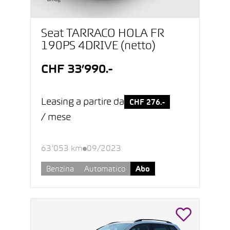
Seat TARRACO HOLA FR
190PS 4DRIVE (netto)
CHF 33’990.-
Leasing a partire da
CHF 276.-
/ mese
63’053 km
09/2023
Benzina
Automatico
Abo