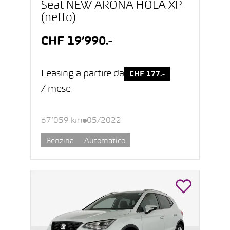
Seat NEW ARONA HOLA XP
(netto)
CHF 19’990.-
Leasing a partire da
CHF 177.-
/ mese
67’059 km
05/2022
Benzina
Automatico