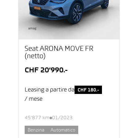
Seat ARONA MOVE FR
(netto)
CHF 20’990.-
Leasing a partire da
CHF 180.-
/ mese
45’877 km
01/2023
Benzina
Automatico