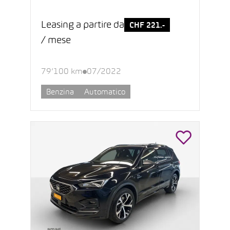
Leasing a partire da
CHF 221.-
/ mese
79’100 km
07/2022
Benzina
Automatico