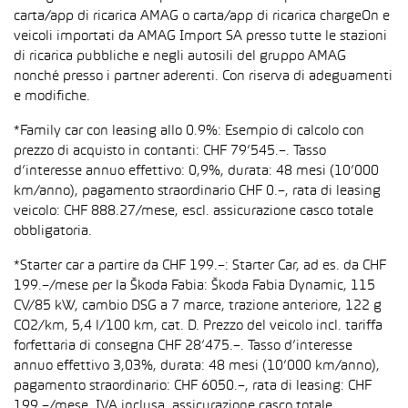
carta/app di ricarica AMAG o carta/app di ricarica chargeOn e
veicoli importati da AMAG Import SA presso tutte le stazioni
di ricarica pubbliche e negli autosili del gruppo AMAG
nonché presso i partner aderenti. Con riserva di adeguamenti
e modifiche.
*Family car con leasing allo 0.9%: Esempio di calcolo con
prezzo di acquisto in contanti: CHF 79’545.–. Tasso
d’interesse annuo effettivo: 0,9%, durata: 48 mesi (10’000
km/anno), pagamento straordinario CHF 0.–, rata di leasing
veicolo: CHF 888.27/mese, escl. assicurazione casco totale
obbligatoria.
*Starter car a partire da CHF 199.–: Starter Car, ad es. da CHF
199.–/mese per la Škoda Fabia: Škoda Fabia Dynamic, 115
CV/85 kW, cambio DSG a 7 marce, trazione anteriore, 122 g
CO2/km, 5,4 l/100 km, cat. D. Prezzo del veicolo incl. tariffa
forfettaria di consegna CHF 28’475.–. Tasso d’interesse
annuo effettivo 3,03%, durata: 48 mesi (10’000 km/anno),
pagamento straordinario: CHF 6050.–, rata di leasing: CHF
199.–/mese, IVA inclusa, assicurazione casco totale