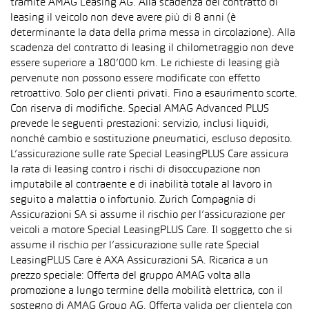
tramite AMAG Leasing AG. Alla scadenza del contratto di
leasing il veicolo non deve avere più di 8 anni (è
determinante la data della prima messa in circolazione). Alla
scadenza del contratto di leasing il chilometraggio non deve
essere superiore a 180’000 km. Le richieste di leasing già
pervenute non possono essere modificate con effetto
retroattivo. Solo per clienti privati. Fino a esaurimento scorte.
Con riserva di modifiche. Special AMAG Advanced PLUS
prevede le seguenti prestazioni: servizio, inclusi liquidi,
nonché cambio e sostituzione pneumatici, escluso deposito.
L’assicurazione sulle rate Special LeasingPLUS Care assicura
la rata di leasing contro i rischi di disoccupazione non
imputabile al contraente e di inabilità totale al lavoro in
seguito a malattia o infortunio. Zurich Compagnia di
Assicurazioni SA si assume il rischio per l’assicurazione per
veicoli a motore Special LeasingPLUS Care. Il soggetto che si
assume il rischio per l’assicurazione sulle rate Special
LeasingPLUS Care è AXA Assicurazioni SA. Ricarica a un
prezzo speciale: Offerta del gruppo AMAG volta alla
promozione a lungo termine della mobilità elettrica, con il
sostegno di AMAG Group AG. Offerta valida per clientela con