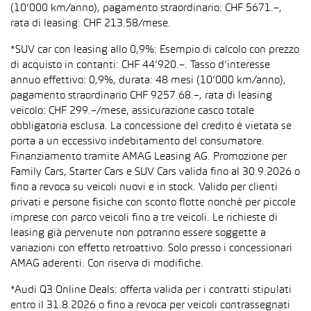
(10’000 km/anno), pagamento straordinario: CHF 5671.–,
rata di leasing: CHF 213.58/mese.
*SUV car con leasing allo 0,9%: Esempio di calcolo con prezzo
di acquisto in contanti: CHF 44’920.–. Tasso d’interesse
annuo effettivo: 0,9%, durata: 48 mesi (10’000 km/anno),
pagamento straordinario CHF 9257.68.–, rata di leasing
veicolo: CHF 299.–/mese, assicurazione casco totale
obbligatoria esclusa. La concessione del credito è vietata se
porta a un eccessivo indebitamento del consumatore.
Finanziamento tramite AMAG Leasing AG. Promozione per
Family Cars, Starter Cars e SUV Cars valida fino al 30.9.2026 o
fino a revoca su veicoli nuovi e in stock. Valido per clienti
privati e persone fisiche con sconto flotte nonché per piccole
imprese con parco veicoli fino a tre veicoli. Le richieste di
leasing già pervenute non potranno essere soggette a
variazioni con effetto retroattivo. Solo presso i concessionari
AMAG aderenti. Con riserva di modifiche.
*Audi Q3 Online Deals: offerta valida per i contratti stipulati
entro il 31.8.2026 o fino a revoca per veicoli contrassegnati