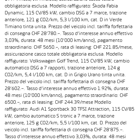
obbligatoria esclusa. Modello raffigurato: Škoda Fabia
Dynamic, 115 CV/85 kW, cambio DSG a 7 marce, trazione
anteriore, 121 g CO2/km, 5,3 l/100 km, cat. D in Verde
Timiano tinta unita. Prezzo del veicolo incl. tariffa forfettaria
di consegna CHF 28’780.–. Tasso d’interesse annuo effettivo
3,03%, durata: 48 mesi (10’000 km/anno), pagamento
straordinario: CHF 5650.–, rata di leasing: CHF 221.85/mese,
assicurazione casco totale obbligatoria esclusa. Modello
raffigurato: Volkswagen Golf Trend, 115 CV/85 kW, cambio
automatico DSG a 7 rapporti, trazione anteriore, 124 g
CO2/km, 5,4 l/100 km, cat. D in Grigio Urano tinta unita.
Prezzo del veicolo incl. tariffa forfettaria di consegna CHF
28’602.–. Tasso d’interesse annuo effettivo 1.92%, durata:
48 mesi (10’000 km/anno), pagamento straordinario: CHF
6500.–, rata di leasing: CHF 244.39/mese Modello
raffigurato: Audi A1 Sportback 30 TFSI Attraction, 115 CV/85
kW, cambio automatico S tronic a 7 marce, trazione
anteriore, 125 g CO2/km, 5,5 l/100 km, cat. D. Prezzo del
veicolo incl. tariffa forfettaria di consegna CHF 28’875.–.
Tasso d’interesse annuo effettivo 3,03%, durata: 48 mesi