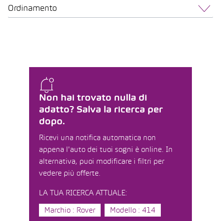
Ordinamento
Non hai trovato nulla di
adatto? Salva la ricerca per
dopo.
Ricevi una notifica automatica non
appena l'auto dei tuoi sogni è online. In
alternativa, puoi modificare i filtri per
vedere più offerte.
LA TUA RICERCA ATTUALE:
Marchio : Rover
Modello : 414