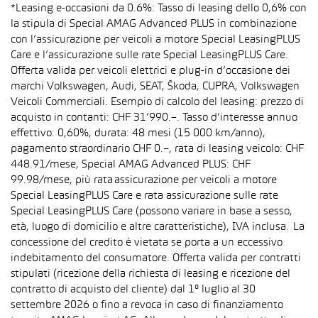
*Leasing e-occasioni da 0.6%: Tasso di leasing dello 0,6% con
la stipula di Special AMAG Advanced PLUS in combinazione
con l’assicurazione per veicoli a motore Special LeasingPLUS
Care e l’assicurazione sulle rate Special LeasingPLUS Care.
Offerta valida per veicoli elettrici e plug-in d’occasione dei
marchi Volkswagen, Audi, SEAT, Škoda, CUPRA, Volkswagen
Veicoli Commerciali. Esempio di calcolo del leasing: prezzo di
acquisto in contanti: CHF 31’990.–. Tasso d’interesse annuo
effettivo: 0,60%, durata: 48 mesi (15 000 km/anno),
pagamento straordinario CHF 0.–, rata di leasing veicolo: CHF
448.91/mese, Special AMAG Advanced PLUS: CHF
99.98/mese, più rata assicurazione per veicoli a motore
Special LeasingPLUS Care e rata assicurazione sulle rate
Special LeasingPLUS Care (possono variare in base a sesso,
età, luogo di domicilio e altre caratteristiche), IVA inclusa. La
concessione del credito è vietata se porta a un eccessivo
indebitamento del consumatore. Offerta valida per contratti
stipulati (ricezione della richiesta di leasing e ricezione del
contratto di acquisto del cliente) dal 1° luglio al 30
settembre 2026 o fino a revoca in caso di finanziamento