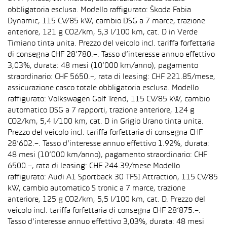
obbligatoria esclusa. Modello raffigurato: Škoda Fabia
Dynamic, 115 CV/85 kW, cambio DSG a 7 marce, trazione
anteriore, 121 g CO2/km, 5,3 l/100 km, cat. D in Verde
Timiano tinta unita. Prezzo del veicolo incl. tariffa forfettaria
di consegna CHF 28’780.–. Tasso d’interesse annuo effettivo
3,03%, durata: 48 mesi (10’000 km/anno), pagamento
straordinario: CHF 5650.–, rata di leasing: CHF 221.85/mese,
assicurazione casco totale obbligatoria esclusa. Modello
raffigurato: Volkswagen Golf Trend, 115 CV/85 kW, cambio
automatico DSG a 7 rapporti, trazione anteriore, 124 g
CO2/km, 5,4 l/100 km, cat. D in Grigio Urano tinta unita.
Prezzo del veicolo incl. tariffa forfettaria di consegna CHF
28’602.–. Tasso d’interesse annuo effettivo 1.92%, durata:
48 mesi (10’000 km/anno), pagamento straordinario: CHF
6500.–, rata di leasing: CHF 244.39/mese Modello
raffigurato: Audi A1 Sportback 30 TFSI Attraction, 115 CV/85
kW, cambio automatico S tronic a 7 marce, trazione
anteriore, 125 g CO2/km, 5,5 l/100 km, cat. D. Prezzo del
veicolo incl. tariffa forfettaria di consegna CHF 28’875.–.
Tasso d’interesse annuo effettivo 3,03%, durata: 48 mesi