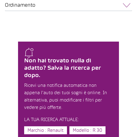
Ordinamento
Non hai trovato nulla di
adatto? Salva la ricerca per
dopo.
Ricevi una notifica automatica non
appena l'auto dei tuoi sogni è online. In
alternativa, puoi modificare i filtri per
vedere più offerte.
LA TUA RICERCA ATTUALE:
Marchio : Renault
Modello : R 30