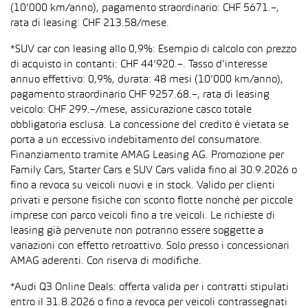
(10’000 km/anno), pagamento straordinario: CHF 5671.–,
rata di leasing: CHF 213.58/mese.
*SUV car con leasing allo 0,9%: Esempio di calcolo con prezzo
di acquisto in contanti: CHF 44’920.–. Tasso d’interesse
annuo effettivo: 0,9%, durata: 48 mesi (10’000 km/anno),
pagamento straordinario CHF 9257.68.–, rata di leasing
veicolo: CHF 299.–/mese, assicurazione casco totale
obbligatoria esclusa. La concessione del credito è vietata se
porta a un eccessivo indebitamento del consumatore.
Finanziamento tramite AMAG Leasing AG. Promozione per
Family Cars, Starter Cars e SUV Cars valida fino al 30.9.2026 o
fino a revoca su veicoli nuovi e in stock. Valido per clienti
privati e persone fisiche con sconto flotte nonché per piccole
imprese con parco veicoli fino a tre veicoli. Le richieste di
leasing già pervenute non potranno essere soggette a
variazioni con effetto retroattivo. Solo presso i concessionari
AMAG aderenti. Con riserva di modifiche.
*Audi Q3 Online Deals: offerta valida per i contratti stipulati
entro il 31.8.2026 o fino a revoca per veicoli contrassegnati