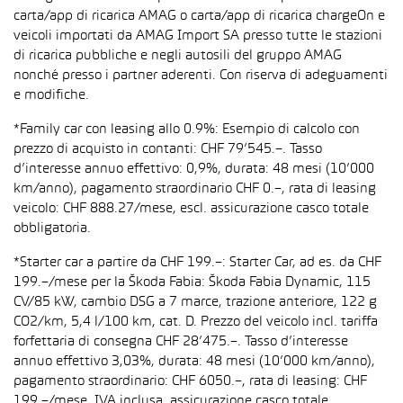
carta/app di ricarica AMAG o carta/app di ricarica chargeOn e
veicoli importati da AMAG Import SA presso tutte le stazioni
di ricarica pubbliche e negli autosili del gruppo AMAG
nonché presso i partner aderenti. Con riserva di adeguamenti
e modifiche.
*Family car con leasing allo 0.9%: Esempio di calcolo con
prezzo di acquisto in contanti: CHF 79’545.–. Tasso
d’interesse annuo effettivo: 0,9%, durata: 48 mesi (10’000
km/anno), pagamento straordinario CHF 0.–, rata di leasing
veicolo: CHF 888.27/mese, escl. assicurazione casco totale
obbligatoria.
*Starter car a partire da CHF 199.–: Starter Car, ad es. da CHF
199.–/mese per la Škoda Fabia: Škoda Fabia Dynamic, 115
CV/85 kW, cambio DSG a 7 marce, trazione anteriore, 122 g
CO2/km, 5,4 l/100 km, cat. D. Prezzo del veicolo incl. tariffa
forfettaria di consegna CHF 28’475.–. Tasso d’interesse
annuo effettivo 3,03%, durata: 48 mesi (10’000 km/anno),
pagamento straordinario: CHF 6050.–, rata di leasing: CHF
199.–/mese, IVA inclusa, assicurazione casco totale