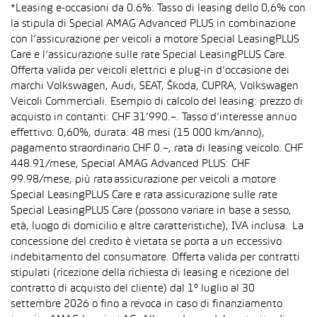
*Leasing e-occasioni da 0.6%: Tasso di leasing dello 0,6% con
la stipula di Special AMAG Advanced PLUS in combinazione
con l’assicurazione per veicoli a motore Special LeasingPLUS
Care e l’assicurazione sulle rate Special LeasingPLUS Care.
Offerta valida per veicoli elettrici e plug-in d’occasione dei
marchi Volkswagen, Audi, SEAT, Škoda, CUPRA, Volkswagen
Veicoli Commerciali. Esempio di calcolo del leasing: prezzo di
acquisto in contanti: CHF 31’990.–. Tasso d’interesse annuo
effettivo: 0,60%, durata: 48 mesi (15 000 km/anno),
pagamento straordinario CHF 0.–, rata di leasing veicolo: CHF
448.91/mese, Special AMAG Advanced PLUS: CHF
99.98/mese, più rata assicurazione per veicoli a motore
Special LeasingPLUS Care e rata assicurazione sulle rate
Special LeasingPLUS Care (possono variare in base a sesso,
età, luogo di domicilio e altre caratteristiche), IVA inclusa. La
concessione del credito è vietata se porta a un eccessivo
indebitamento del consumatore. Offerta valida per contratti
stipulati (ricezione della richiesta di leasing e ricezione del
contratto di acquisto del cliente) dal 1° luglio al 30
settembre 2026 o fino a revoca in caso di finanziamento