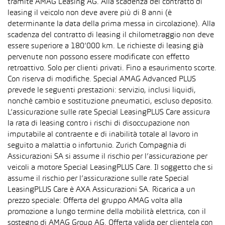
tramite AMAG Leasing AG. Alla scadenza del contratto di
leasing il veicolo non deve avere più di 8 anni (è
determinante la data della prima messa in circolazione). Alla
scadenza del contratto di leasing il chilometraggio non deve
essere superiore a 180’000 km. Le richieste di leasing già
pervenute non possono essere modificate con effetto
retroattivo. Solo per clienti privati. Fino a esaurimento scorte.
Con riserva di modifiche. Special AMAG Advanced PLUS
prevede le seguenti prestazioni: servizio, inclusi liquidi,
nonché cambio e sostituzione pneumatici, escluso deposito.
L’assicurazione sulle rate Special LeasingPLUS Care assicura
la rata di leasing contro i rischi di disoccupazione non
imputabile al contraente e di inabilità totale al lavoro in
seguito a malattia o infortunio. Zurich Compagnia di
Assicurazioni SA si assume il rischio per l’assicurazione per
veicoli a motore Special LeasingPLUS Care. Il soggetto che si
assume il rischio per l’assicurazione sulle rate Special
LeasingPLUS Care è AXA Assicurazioni SA. Ricarica a un
prezzo speciale: Offerta del gruppo AMAG volta alla
promozione a lungo termine della mobilità elettrica, con il
sostegno di AMAG Group AG. Offerta valida per clientela con