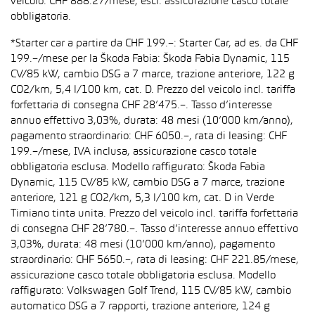
veicolo: CHF 888.27/mese, escl. assicurazione casco totale
obbligatoria.
*Starter car a partire da CHF 199.–: Starter Car, ad es. da CHF
199.–/mese per la Škoda Fabia: Škoda Fabia Dynamic, 115
CV/85 kW, cambio DSG a 7 marce, trazione anteriore, 122 g
CO2/km, 5,4 l/100 km, cat. D. Prezzo del veicolo incl. tariffa
forfettaria di consegna CHF 28’475.–. Tasso d’interesse
annuo effettivo 3,03%, durata: 48 mesi (10’000 km/anno),
pagamento straordinario: CHF 6050.–, rata di leasing: CHF
199.–/mese, IVA inclusa, assicurazione casco totale
obbligatoria esclusa. Modello raffigurato: Škoda Fabia
Dynamic, 115 CV/85 kW, cambio DSG a 7 marce, trazione
anteriore, 121 g CO2/km, 5,3 l/100 km, cat. D in Verde
Timiano tinta unita. Prezzo del veicolo incl. tariffa forfettaria
di consegna CHF 28’780.–. Tasso d’interesse annuo effettivo
3,03%, durata: 48 mesi (10’000 km/anno), pagamento
straordinario: CHF 5650.–, rata di leasing: CHF 221.85/mese,
assicurazione casco totale obbligatoria esclusa. Modello
raffigurato: Volkswagen Golf Trend, 115 CV/85 kW, cambio
automatico DSG a 7 rapporti, trazione anteriore, 124 g