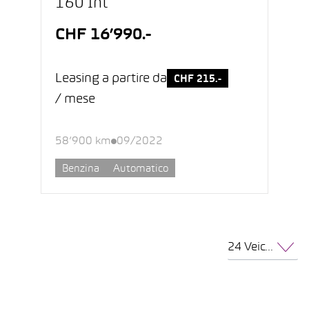
160 Int
CHF 16’990.-
Leasing a partire da
CHF 215.-
/ mese
58’900 km
09/2022
Benzina
Automatico
24 Veicoli per pagina