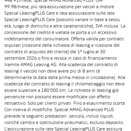
448.91/mese, Special AMAG Advanced PLUS: CHF
99.98/mese, più rata assicurazione per veicoli a motore
Special LeasingPLUS Care e rata assicurazione sulle rate
Special LeasingPLUS Care (possono variare in base a sesso,
età, luogo di domicilio e altre caratteristiche), IVA inclusa. La
concessione del credito è vietata se porta a un eccessivo
indebitamento del consumatore. Offerta valida per contratti
stipulati (ricezione della richiesta di leasing e ricezione del
contratto di acquisto del cliente) dal 1° luglio al 30
settembre 2026 o fino a revoca in caso di finanziamento
tramite AMAG Leasing AG. Alla scadenza del contratto di
leasing il veicolo non deve avere più di 8 anni (è
determinante la data della prima messa in circolazione). Alla
scadenza del contratto di leasing il chilometraggio non deve
essere superiore a 180’000 km. Le richieste di leasing già
pervenute non possono essere modificate con effetto
retroattivo. Solo per clienti privati. Fino a esaurimento scorte.
Con riserva di modifiche. Special AMAG Advanced PLUS
prevede le seguenti prestazioni: servizio, inclusi liquidi,
nonché cambio e sostituzione pneumatici, escluso deposito.
L’assicurazione sulle rate Special LeasingPLUS Care assicura