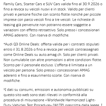
Family Cars, Starter Cars e SUV Cars valida fino al 30.9.2026 o
fino a revoca su veicoli nuovi e in stock. Valido per clienti
privati e persone fisiche con sconto flotte nonché per piccole
imprese con parco veicoli fino a tre veicoli. Le richieste di
leasing già pervenute non potranno essere soggette a
variazioni con effetto retroattivo. Solo presso i concessionari
AMAG aderenti. Con riserva di modifiche.
*Audi Q3 Online Deals: offerta valida per i contratti stipulati
entro il 31.8.2026 o fino a revoca per veicoli contrassegnati
come Online Deals su auto.amag.ch. Solo per clienti privati.
Non cumulabile con altre promozioni o altre condizioni flotte.
Sconto per il personale escluso. L’offerta è limitata a un
veicolo per persona. Solo presso i concessionari AMAG
aderenti e fino a esaurimento scorte. Con riserva di
modifiche.
¹I dati su consumi, emissioni e autonomia pubblicati su
questo sito web sono stati rilevati in conformità alla
procedura di misurazione «Worldwide Harmonized Light-
Duty Vehicles Test Procedure» (WLTP) prescritta dalla legge. I