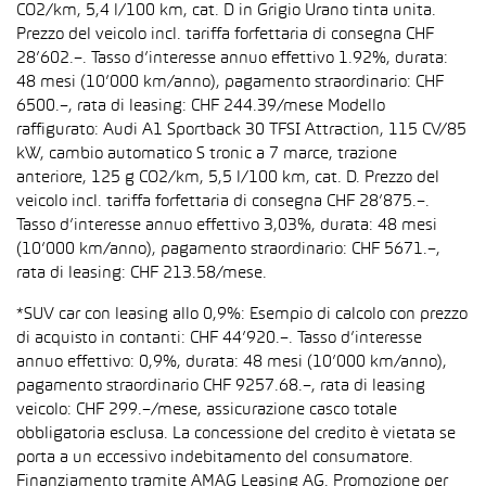
CO2/km, 5,4 l/100 km, cat. D in Grigio Urano tinta unita.
Prezzo del veicolo incl. tariffa forfettaria di consegna CHF
28’602.–. Tasso d’interesse annuo effettivo 1.92%, durata:
48 mesi (10’000 km/anno), pagamento straordinario: CHF
6500.–, rata di leasing: CHF 244.39/mese Modello
raffigurato: Audi A1 Sportback 30 TFSI Attraction, 115 CV/85
kW, cambio automatico S tronic a 7 marce, trazione
anteriore, 125 g CO2/km, 5,5 l/100 km, cat. D. Prezzo del
veicolo incl. tariffa forfettaria di consegna CHF 28’875.–.
Tasso d’interesse annuo effettivo 3,03%, durata: 48 mesi
(10’000 km/anno), pagamento straordinario: CHF 5671.–,
rata di leasing: CHF 213.58/mese.
*SUV car con leasing allo 0,9%: Esempio di calcolo con prezzo
di acquisto in contanti: CHF 44’920.–. Tasso d’interesse
annuo effettivo: 0,9%, durata: 48 mesi (10’000 km/anno),
pagamento straordinario CHF 9257.68.–, rata di leasing
veicolo: CHF 299.–/mese, assicurazione casco totale
obbligatoria esclusa. La concessione del credito è vietata se
porta a un eccessivo indebitamento del consumatore.
Finanziamento tramite AMAG Leasing AG. Promozione per