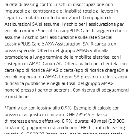
la rata di leasing contro i rischi di disoccupazione non
imputabile al contraente e di inabilità totale al lavoro in
seguito a malattia o infortunio. Zurich Compagnia di
Assicurazioni SA si assume il rischio per l’assicurazione per
veicoli a motore Special LeasingPLUS Care. Il soggetto che si
assume il rischio per l’assicurazione sulle rate Special
LeasingPLUS Care è AXA Assicurazioni SA. Ricarica a un
prezzo speciale: Offerta del gruppo AMAG volta alla
promozione a lungo termine della mobilità elettrica, con il
sostegno di AMAG Group AG. Offerta valida per clientela con
carta/app di ricarica AMAG o carta/app di ricarica chargeOn e
veicoli importati da AMAG Import SA presso tutte le stazioni
di ricarica pubbliche e negli autosili del gruppo AMAG
nonché presso i partner aderenti. Con riserva di adeguamenti
e modifiche.
*Family car con leasing allo 0.9%: Esempio di calcolo con
prezzo di acquisto in contanti: CHF 79’545.–. Tasso
d’interesse annuo effettivo: 0,9%, durata: 48 mesi (10’000
km/anno), pagamento straordinario CHF 0.–, rata di leasing