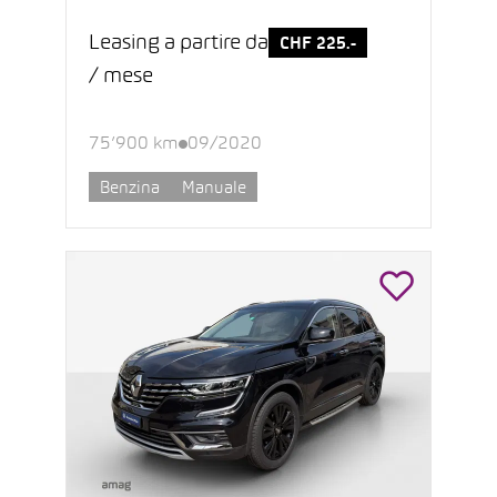
Leasing a partire da
CHF 225.-
/ mese
75’900 km
09/2020
Benzina
Manuale