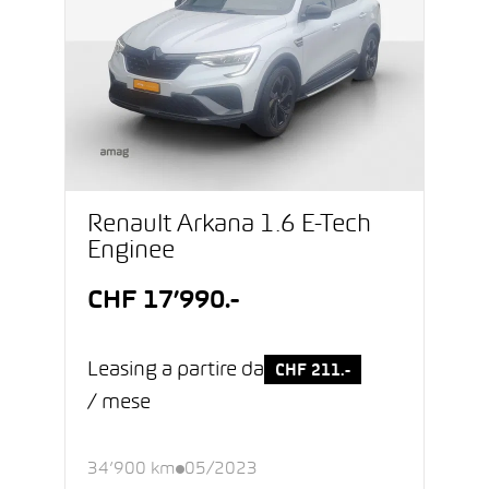
Renault Arkana 1.6 E-Tech
Enginee
CHF 17’990.-
Leasing a partire da
CHF 211.-
/ mese
34’900 km
05/2023