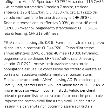
raffigurato: Audi A1 Sportback 30 TFSI Attraction, 115 CV/85
kW, cambio automatico S tronic a 7 marce, trazione
anteriore, 125 g CO2/km, 5,5 l/100 km, cat. D. Prezzo del
veicolo incl. tariffa forfettaria di consegna CHF 28’875.–.
Tasso d’interesse annuo effettivo 3,03%, durata: 48 mesi
(10’000 km/anno), pagamento straordinario: CHF 5671.–,
rata di leasing: CHF 213.58/mese.
*SUV car con leasing allo 0,9%: Esempio di calcolo con prezzo
di acquisto in contanti: CHF 44’920.–. Tasso d’interesse
annuo effettivo: 0,9%, durata: 48 mesi (10’000 km/anno),
pagamento straordinario CHF 9257.68.–, rata di leasing
veicolo: CHF 299.–/mese, assicurazione casco totale
obbligatoria esclusa. La concessione del credito è vietata se
porta a un eccessivo indebitamento del consumatore.
Finanziamento tramite AMAG Leasing AG. Promozione per
Family Cars, Starter Cars e SUV Cars valida fino al 30.9.2026 o
fino a revoca su veicoli nuovi e in stock. Valido per clienti
privati e persone fisiche con sconto flotte nonché per piccole
imprese con parco veicoli fino a tre veicoli. Le richieste di
leasing già pervenute non potranno essere soggette a