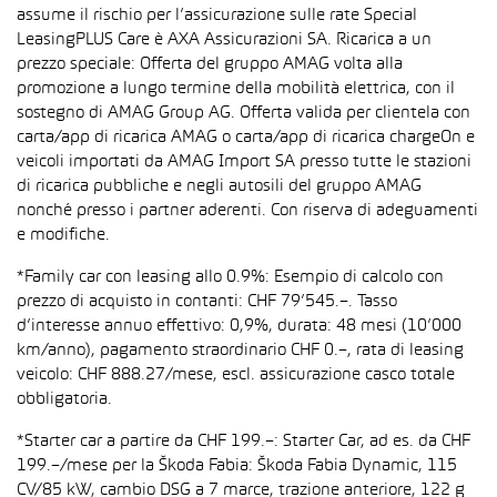
assume il rischio per l’assicurazione sulle rate Special
LeasingPLUS Care è AXA Assicurazioni SA. Ricarica a un
prezzo speciale: Offerta del gruppo AMAG volta alla
promozione a lungo termine della mobilità elettrica, con il
sostegno di AMAG Group AG. Offerta valida per clientela con
carta/app di ricarica AMAG o carta/app di ricarica chargeOn e
veicoli importati da AMAG Import SA presso tutte le stazioni
di ricarica pubbliche e negli autosili del gruppo AMAG
nonché presso i partner aderenti. Con riserva di adeguamenti
e modifiche.
*Family car con leasing allo 0.9%: Esempio di calcolo con
prezzo di acquisto in contanti: CHF 79’545.–. Tasso
d’interesse annuo effettivo: 0,9%, durata: 48 mesi (10’000
km/anno), pagamento straordinario CHF 0.–, rata di leasing
veicolo: CHF 888.27/mese, escl. assicurazione casco totale
obbligatoria.
*Starter car a partire da CHF 199.–: Starter Car, ad es. da CHF
199.–/mese per la Škoda Fabia: Škoda Fabia Dynamic, 115
CV/85 kW, cambio DSG a 7 marce, trazione anteriore, 122 g