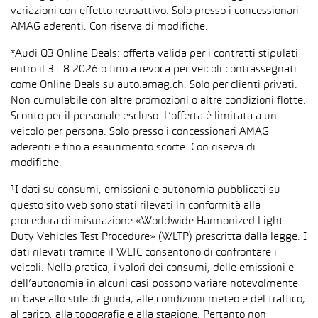
variazioni con effetto retroattivo. Solo presso i concessionari
AMAG aderenti. Con riserva di modifiche.
*Audi Q3 Online Deals: offerta valida per i contratti stipulati
entro il 31.8.2026 o fino a revoca per veicoli contrassegnati
come Online Deals su auto.amag.ch. Solo per clienti privati.
Non cumulabile con altre promozioni o altre condizioni flotte.
Sconto per il personale escluso. L’offerta è limitata a un
veicolo per persona. Solo presso i concessionari AMAG
aderenti e fino a esaurimento scorte. Con riserva di
modifiche.
¹I dati su consumi, emissioni e autonomia pubblicati su
questo sito web sono stati rilevati in conformità alla
procedura di misurazione «Worldwide Harmonized Light-
Duty Vehicles Test Procedure» (WLTP) prescritta dalla legge. I
dati rilevati tramite il WLTC consentono di confrontare i
veicoli. Nella pratica, i valori dei consumi, delle emissioni e
dell’autonomia in alcuni casi possono variare notevolmente
in base allo stile di guida, alle condizioni meteo e del traffico,
al carico, alla topografia e alla stagione. Pertanto non