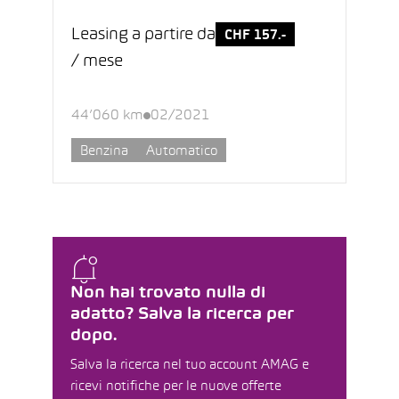
Leasing a partire da
CHF 157.-
/ mese
44’060 km
02/2021
Benzina
Automatico
Non hai trovato nulla di
adatto? Salva la ricerca per
dopo.
Salva la ricerca nel tuo account AMAG e
ricevi notifiche per le nuove offerte