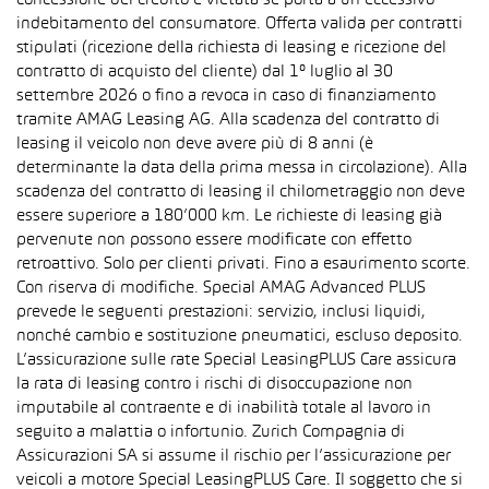
concessione del credito è vietata se porta a un eccessivo
indebitamento del consumatore. Offerta valida per contratti
stipulati (ricezione della richiesta di leasing e ricezione del
contratto di acquisto del cliente) dal 1° luglio al 30
settembre 2026 o fino a revoca in caso di finanziamento
tramite AMAG Leasing AG. Alla scadenza del contratto di
leasing il veicolo non deve avere più di 8 anni (è
determinante la data della prima messa in circolazione). Alla
scadenza del contratto di leasing il chilometraggio non deve
essere superiore a 180’000 km. Le richieste di leasing già
pervenute non possono essere modificate con effetto
retroattivo. Solo per clienti privati. Fino a esaurimento scorte.
Con riserva di modifiche. Special AMAG Advanced PLUS
prevede le seguenti prestazioni: servizio, inclusi liquidi,
nonché cambio e sostituzione pneumatici, escluso deposito.
L’assicurazione sulle rate Special LeasingPLUS Care assicura
la rata di leasing contro i rischi di disoccupazione non
imputabile al contraente e di inabilità totale al lavoro in
seguito a malattia o infortunio. Zurich Compagnia di
Assicurazioni SA si assume il rischio per l’assicurazione per
veicoli a motore Special LeasingPLUS Care. Il soggetto che si