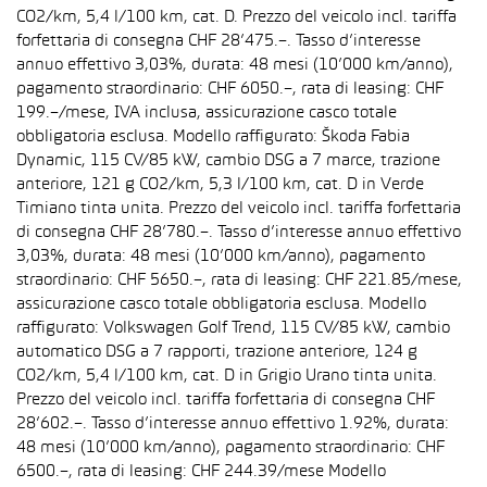
CO2/km, 5,4 l/100 km, cat. D. Prezzo del veicolo incl. tariffa
forfettaria di consegna CHF 28’475.–. Tasso d’interesse
annuo effettivo 3,03%, durata: 48 mesi (10’000 km/anno),
pagamento straordinario: CHF 6050.–, rata di leasing: CHF
199.–/mese, IVA inclusa, assicurazione casco totale
obbligatoria esclusa. Modello raffigurato: Škoda Fabia
Dynamic, 115 CV/85 kW, cambio DSG a 7 marce, trazione
anteriore, 121 g CO2/km, 5,3 l/100 km, cat. D in Verde
Timiano tinta unita. Prezzo del veicolo incl. tariffa forfettaria
di consegna CHF 28’780.–. Tasso d’interesse annuo effettivo
3,03%, durata: 48 mesi (10’000 km/anno), pagamento
straordinario: CHF 5650.–, rata di leasing: CHF 221.85/mese,
assicurazione casco totale obbligatoria esclusa. Modello
raffigurato: Volkswagen Golf Trend, 115 CV/85 kW, cambio
automatico DSG a 7 rapporti, trazione anteriore, 124 g
CO2/km, 5,4 l/100 km, cat. D in Grigio Urano tinta unita.
Prezzo del veicolo incl. tariffa forfettaria di consegna CHF
28’602.–. Tasso d’interesse annuo effettivo 1.92%, durata:
48 mesi (10’000 km/anno), pagamento straordinario: CHF
6500.–, rata di leasing: CHF 244.39/mese Modello