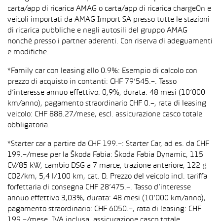
carta/app di ricarica AMAG o carta/app di ricarica chargeOn e
veicoli importati da AMAG Import SA presso tutte le stazioni
di ricarica pubbliche e negli autosili del gruppo AMAG
nonché presso i partner aderenti. Con riserva di adeguamenti
e modifiche.
*Family car con leasing allo 0.9%: Esempio di calcolo con
prezzo di acquisto in contanti: CHF 79’545.–. Tasso
d’interesse annuo effettivo: 0,9%, durata: 48 mesi (10’000
km/anno), pagamento straordinario CHF 0.–, rata di leasing
veicolo: CHF 888.27/mese, escl. assicurazione casco totale
obbligatoria.
*Starter car a partire da CHF 199.–: Starter Car, ad es. da CHF
199.–/mese per la Škoda Fabia: Škoda Fabia Dynamic, 115
CV/85 kW, cambio DSG a 7 marce, trazione anteriore, 122 g
CO2/km, 5,4 l/100 km, cat. D. Prezzo del veicolo incl. tariffa
forfettaria di consegna CHF 28’475.–. Tasso d’interesse
annuo effettivo 3,03%, durata: 48 mesi (10’000 km/anno),
pagamento straordinario: CHF 6050.–, rata di leasing: CHF
199.–/mese, IVA inclusa, assicurazione casco totale