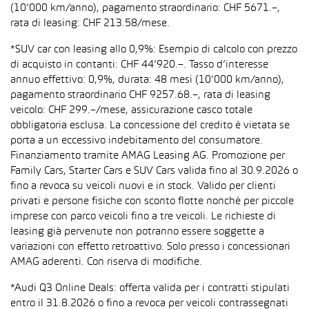
(10’000 km/anno), pagamento straordinario: CHF 5671.–,
rata di leasing: CHF 213.58/mese.
*SUV car con leasing allo 0,9%: Esempio di calcolo con prezzo
di acquisto in contanti: CHF 44’920.–. Tasso d’interesse
annuo effettivo: 0,9%, durata: 48 mesi (10’000 km/anno),
pagamento straordinario CHF 9257.68.–, rata di leasing
veicolo: CHF 299.–/mese, assicurazione casco totale
obbligatoria esclusa. La concessione del credito è vietata se
porta a un eccessivo indebitamento del consumatore.
Finanziamento tramite AMAG Leasing AG. Promozione per
Family Cars, Starter Cars e SUV Cars valida fino al 30.9.2026 o
fino a revoca su veicoli nuovi e in stock. Valido per clienti
privati e persone fisiche con sconto flotte nonché per piccole
imprese con parco veicoli fino a tre veicoli. Le richieste di
leasing già pervenute non potranno essere soggette a
variazioni con effetto retroattivo. Solo presso i concessionari
AMAG aderenti. Con riserva di modifiche.
*Audi Q3 Online Deals: offerta valida per i contratti stipulati
entro il 31.8.2026 o fino a revoca per veicoli contrassegnati