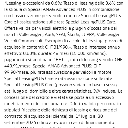
*Leasing e-occasioni da 0.6%: Tasso di leasing dello 0,6% con
la stipula di Special AMAG Advanced PLUS in combinazione
con l’assicurazione per veicoli a motore Special LeasingPLUS
Care e l’assicurazione sulle rate Special LeasingPLUS Care.
Offerta valida per veicoli elettrici e plug-in d’occasione dei
marchi Volkswagen, Audi, SEAT, Škoda, CUPRA, Volkswagen
Veicoli Commerciali. Esempio di calcolo del leasing: prezzo di
acquisto in contanti: CHF 31’990.–. Tasso d’interesse annuo
effettivo: 0,60%, durata: 48 mesi (15 000 km/anno),
pagamento straordinario CHF 0.–, rata di leasing veicolo: CHF
448.91/mese, Special AMAG Advanced PLUS: CHF
99.98/mese, più rata assicurazione per veicoli a motore
Special LeasingPLUS Care e rata assicurazione sulle rate
Special LeasingPLUS Care (possono variare in base a sesso,
età, luogo di domicilio e altre caratteristiche), IVA inclusa. La
concessione del credito è vietata se porta a un eccessivo
indebitamento del consumatore. Offerta valida per contratti
stipulati (ricezione della richiesta di leasing e ricezione del
contratto di acquisto del cliente) dal 1° luglio al 30
settembre 2026 o fino a revoca in caso di finanziamento