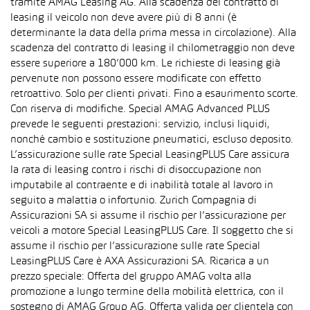
tramite AMAG Leasing AG. Alla scadenza del contratto di
leasing il veicolo non deve avere più di 8 anni (è
determinante la data della prima messa in circolazione). Alla
scadenza del contratto di leasing il chilometraggio non deve
essere superiore a 180’000 km. Le richieste di leasing già
pervenute non possono essere modificate con effetto
retroattivo. Solo per clienti privati. Fino a esaurimento scorte.
Con riserva di modifiche. Special AMAG Advanced PLUS
prevede le seguenti prestazioni: servizio, inclusi liquidi,
nonché cambio e sostituzione pneumatici, escluso deposito.
L’assicurazione sulle rate Special LeasingPLUS Care assicura
la rata di leasing contro i rischi di disoccupazione non
imputabile al contraente e di inabilità totale al lavoro in
seguito a malattia o infortunio. Zurich Compagnia di
Assicurazioni SA si assume il rischio per l’assicurazione per
veicoli a motore Special LeasingPLUS Care. Il soggetto che si
assume il rischio per l’assicurazione sulle rate Special
LeasingPLUS Care è AXA Assicurazioni SA. Ricarica a un
prezzo speciale: Offerta del gruppo AMAG volta alla
promozione a lungo termine della mobilità elettrica, con il
sostegno di AMAG Group AG. Offerta valida per clientela con