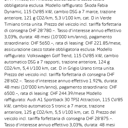
obbligatoria esclusa. Modello raffigurato: Škoda Fabia
Dynamic, 115 CV/85 kW, cambio DSG a 7 marce, trazione
anteriore, 121 g CO2/km, 5,3 l/100 km, cat. D in Verde
Timiano tinta unita. Prezzo del veicolo incl. tariffa forfettaria
di consegna CHF 28’780.–. Tasso d’interesse annuo effettivo
3,03%, durata: 48 mesi (10’000 km/anno), pagamento
straordinario: CHF 5650.–, rata di leasing: CHF 221.85/mese,
assicurazione casco totale obbligatoria esclusa. Modello
raffigurato: Volkswagen Golf Trend, 115 CV/85 kW, cambio
automatico DSG a 7 rapporti, trazione anteriore, 124 g
CO2/km, 5,4 l/100 km, cat. D in Grigio Urano tinta unita.
Prezzo del veicolo incl. tariffa forfettaria di consegna CHF
28’602.–. Tasso d’interesse annuo effettivo 1.92%, durata:
48 mesi (10’000 km/anno), pagamento straordinario: CHF
6500.–, rata di leasing: CHF 244.39/mese Modello
raffigurato: Audi A1 Sportback 30 TFSI Attraction, 115 CV/85
kW, cambio automatico S tronic a 7 marce, trazione
anteriore, 125 g CO2/km, 5,5 l/100 km, cat. D. Prezzo del
veicolo incl. tariffa forfettaria di consegna CHF 28’875.–.
Tasso d’interesse annuo effettivo 3,03%, durata: 48 mesi