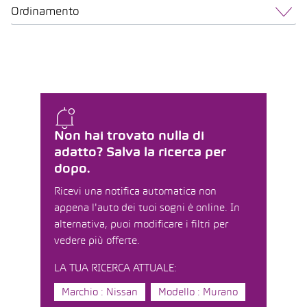
Ordinamento
Non hai trovato nulla di
adatto? Salva la ricerca per
dopo.
Ricevi una notifica automatica non
appena l'auto dei tuoi sogni è online. In
alternativa, puoi modificare i filtri per
vedere più offerte.
LA TUA RICERCA ATTUALE:
Marchio : Nissan
Modello : Murano