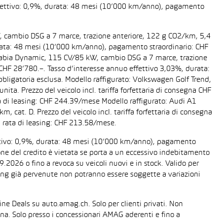
 effettivo: 0,9%, durata: 48 mesi (10’000 km/anno), pagamento
W, cambio DSG a 7 marce, trazione anteriore, 122 g CO2/km, 5,4
 durata: 48 mesi (10’000 km/anno), pagamento straordinario: CHF
da Fabia Dynamic, 115 CV/85 kW, cambio DSG a 7 marce, trazione
a CHF 28’780.–. Tasso d’interesse annuo effettivo 3,03%, durata:
ligatoria esclusa. Modello raffigurato: Volkswagen Golf Trend,
ta. Prezzo del veicolo incl. tariffa forfettaria di consegna CHF
 di leasing: CHF 244.39/mese Modello raffigurato: Audi A1
cat. D. Prezzo del veicolo incl. tariffa forfettaria di consegna
 rata di leasing: CHF 213.58/mese.
fettivo: 0,9%, durata: 48 mesi (10’000 km/anno), pagamento
one del credito è vietata se porta a un eccessivo indebitamento
2026 o fino a revoca su veicoli nuovi e in stock. Valido per
easing già pervenute non potranno essere soggette a variazioni
line Deals su auto.amag.ch. Solo per clienti privati. Non
sona. Solo presso i concessionari AMAG aderenti e fino a