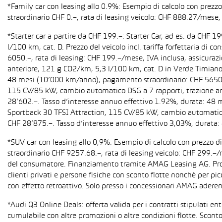
*Family car con leasing allo 0.9%: Esempio di calcolo con prez
straordinario CHF 0.–, rata di leasing veicolo: CHF 888.27/mese, 
*Starter car a partire da CHF 199.–: Starter Car, ad es. da CH
l/100 km, cat. D. Prezzo del veicolo incl. tariffa forfettaria 
6050.–, rata di leasing: CHF 199.–/mese, IVA inclusa, assicura
anteriore, 121 g CO2/km, 5,3 l/100 km, cat. D in Verde Timiano t
48 mesi (10’000 km/anno), pagamento straordinario: CHF 5650.–,
115 CV/85 kW, cambio automatico DSG a 7 rapporti, trazione anter
28’602.–. Tasso d’interesse annuo effettivo 1.92%, durata: 48
Sportback 30 TFSI Attraction, 115 CV/85 kW, cambio automatico S 
CHF 28’875.–. Tasso d’interesse annuo effettivo 3,03%, durata
*SUV car con leasing allo 0,9%: Esempio di calcolo con prezzo 
straordinario CHF 9257.68.–, rata di leasing veicolo: CHF 299.–
del consumatore. Finanziamento tramite AMAG Leasing AG. Promozi
clienti privati e persone fisiche con sconto flotte nonché per pi
con effetto retroattivo. Solo presso i concessionari AMAG aderent
*Audi Q3 Online Deals: offerta valida per i contratti stipulati e
cumulabile con altre promozioni o altre condizioni flotte. Sconto