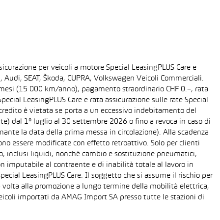
sicurazione per veicoli a motore Special LeasingPLUS Care e
gen, Audi, SEAT, Škoda, CUPRA, Volkswagen Veicoli Commerciali.
48 mesi (15 000 km/anno), pagamento straordinario CHF 0.–, rata
ecial LeasingPLUS Care e rata assicurazione sulle rate Special
 credito è vietata se porta a un eccessivo indebitamento del
ente) dal 1° luglio al 30 settembre 2026 o fino a revoca in caso di
nante la data della prima messa in circolazione). Alla scadenza
o essere modificate con effetto retroattivo. Solo per clienti
o, inclusi liquidi, nonché cambio e sostituzione pneumatici,
n imputabile al contraente e di inabilità totale al lavoro in
Special LeasingPLUS Care. Il soggetto che si assume il rischio per
 volta alla promozione a lungo termine della mobilità elettrica,
eicoli importati da AMAG Import SA presso tutte le stazioni di