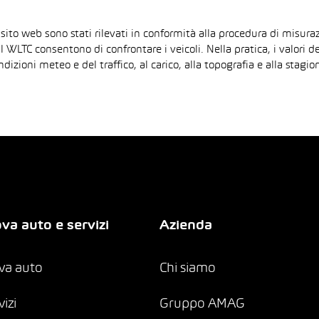
 sito web sono stati rilevati in conformità alla procedura di mis
il WLTC consentono di confrontare i veicoli. Nella pratica, i valori 
ndizioni meteo e del traffico, al carico, alla topografia e alla sta
va auto e servizi
Azienda
va auto
Chi siamo
vizi
Gruppo AMAG