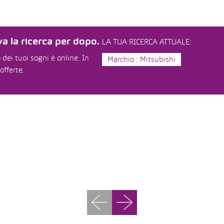
a la ricerca per dopo.
LA TUA RICERCA ATTUALE:
dei tuoi sogni è online. In
Marchio : Mitsubishi
offerte.