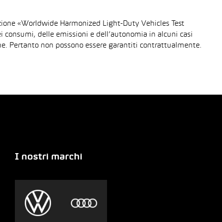
urazione «Worldwide Harmonized Light-Duty Vehicles Test
dei consumi, delle emissioni e dell’autonomia in alcuni casi
gione. Pertanto non possono essere garantiti contrattualmente.
I nostri marchi