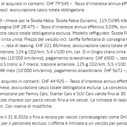
zo di acquisto in contanti: CHF 79’545.–. Tasso d’interesse annuo
escl. assicurazione casco totale obbligatoria.
F 199.–/mese per la Škoda Fabia: Škoda Fabia Dynamic, 115 CV/85 k
di consegna CHF 28’475.–. Tasso d’interesse annuo effettivo 3,03%,
zione casco totale obbligatoria esclusa. Modello raffigurato: Ško
inta unita. Prezzo del veicolo incl. tariffa forfettaria di consegn
 rata di leasing: CHF 221.85/mese, assicurazione casco totale obb
iore, 124 g CO2/km, 5,4 l/100 km, cat. D in Grigio Urano tinta uni
 mesi (10’000 km/anno), pagamento straordinario: CHF 6500.–, rata
tronic a 7 marce, trazione anteriore, 125 g CO2/km, 5,5 l/100 km, 
: 48 mesi (10’000 km/anno), pagamento straordinario: CHF 5671.–,
di acquisto in contanti: CHF 44’920.–. Tasso d’interesse annuo ef
/mese, assicurazione casco totale obbligatoria esclusa. La concessi
one per Family Cars, Starter Cars e SUV Cars valida fino al 30.9.
ccole imprese con parco veicoli fino a tre veicoli. Le richieste di l
i. Con riserva di modifiche.
ntro il 31.8.2026 o fino a revoca per veicoli contrassegnati come On
 per il personale escluso. L’offerta è limitata a un veicolo per per