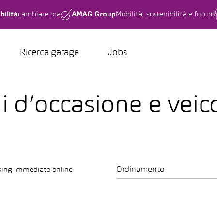
bilità
cambiare ora
AMAG Group
Mobilità, sostenibilità e futuro
Ricerca garage
Jobs
li d’occasione e veic
Ordinamento
sing immediato online