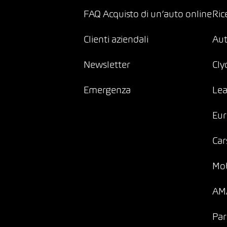
FAQ Acquisto di un’auto online
Ric
Clienti aziendali
Au
Newsletter
Cly
Emergenza
Lea
Eur
Car
Mob
AMA
Par