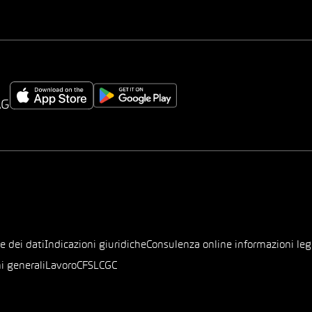
AG
e dei dati
Indicazioni giuridiche
Consulenza online informazioni leg
i generali
Lavoro
CFSL
CGC