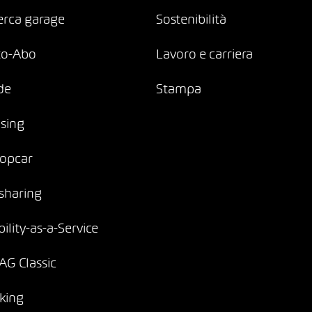
erca garage
Sostenibilità
to-Abo
Lavoro e carriera
de
Stampa
sing
opcar
sharing
ility-as-a-Service
G Classic
king