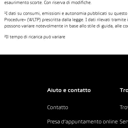
esaurimento scorte. Con riserva di modifiche.
¹I dati su consumi, emissioni e autonomia pubblicati su questo
Procedure» (WLTP) prescritta dalla legge. I dati rilevati tramite 
possono variare notevolmente in base allo stile di guida, alle co
²Il tempo di ricarica può variare
Aiuto e contatto
Tro
Contatto
Tro
Presa d’appuntamento online
Ser