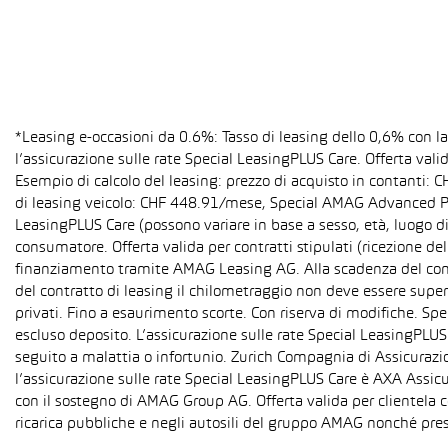
*Leasing e-occasioni da 0.6%: Tasso di leasing dello 0,6% con 
l’assicurazione sulle rate Special LeasingPLUS Care. Offerta val
Esempio di calcolo del leasing: prezzo di acquisto in contanti:
di leasing veicolo: CHF 448.91/mese, Special AMAG Advanced PLU
LeasingPLUS Care (possono variare in base a sesso, età, luogo di
consumatore. Offerta valida per contratti stipulati (ricezione del
finanziamento tramite AMAG Leasing AG. Alla scadenza del contra
del contratto di leasing il chilometraggio non deve essere super
privati. Fino a esaurimento scorte. Con riserva di modifiche. S
escluso deposito. L’assicurazione sulle rate Special LeasingPLUS C
seguito a malattia o infortunio. Zurich Compagnia di Assicurazion
l’assicurazione sulle rate Special LeasingPLUS Care è AXA Assicu
con il sostegno di AMAG Group AG. Offerta valida per clientela c
ricarica pubbliche e negli autosili del gruppo AMAG nonché pres