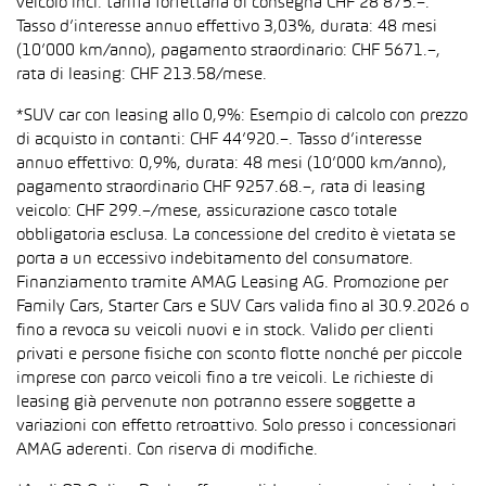
veicolo incl. tariffa forfettaria di consegna CHF 28’875.–.
Tasso d’interesse annuo effettivo 3,03%, durata: 48 mesi
(10’000 km/anno), pagamento straordinario: CHF 5671.–,
rata di leasing: CHF 213.58/mese.
*SUV car con leasing allo 0,9%: Esempio di calcolo con prezzo
di acquisto in contanti: CHF 44’920.–. Tasso d’interesse
annuo effettivo: 0,9%, durata: 48 mesi (10’000 km/anno),
pagamento straordinario CHF 9257.68.–, rata di leasing
veicolo: CHF 299.–/mese, assicurazione casco totale
obbligatoria esclusa. La concessione del credito è vietata se
porta a un eccessivo indebitamento del consumatore.
Finanziamento tramite AMAG Leasing AG. Promozione per
Family Cars, Starter Cars e SUV Cars valida fino al 30.9.2026 o
fino a revoca su veicoli nuovi e in stock. Valido per clienti
privati e persone fisiche con sconto flotte nonché per piccole
imprese con parco veicoli fino a tre veicoli. Le richieste di
leasing già pervenute non potranno essere soggette a
variazioni con effetto retroattivo. Solo presso i concessionari
AMAG aderenti. Con riserva di modifiche.