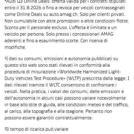
*Audi Q3 Online Deals: offerta valida per i contratti stipulati
entro il 31.8.2026 o fino a revoca per veicoli contrassegnati
come Online Deals su auto.amag.ch. Solo per clienti privati.
Non cumulabile con altre promozioni o altre condizioni flotte.
Sconto per il personale escluso. L’offerta è limitata a un
veicolo per persona. Solo presso i concessionari AMAG
aderenti e fino a esaurimento scorte. Con riserva di
modifiche.
¹I dati su consumi, emissioni e autonomia pubblicati su
questo sito web sono stati rilevati in conformità alla
procedura di misurazione «Worldwide Harmonized Light-
Duty Vehicles Test Procedure» (WLTP) prescritta dalla legge. I
dati rilevati tramite il WLTC consentono di confrontare i
veicoli. Nella pratica, i valori dei consumi, delle emissioni e
dell’autonomia in alcuni casi possono variare notevolmente
in base allo stile di guida, alle condizioni meteo e del traffico,
al carico, alla topografia e alla stagione. Pertanto non
possono essere garantiti contrattualmente.
²Il tempo di ricarica può variare