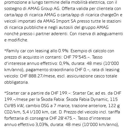
promozione a lungo termine della mobilità elettrica, con il
sostegno di AMAG Group AG. Offerta valida per clientela con
carta/app di ricarica AMAG o carta/app di ricarica chargeOn e
veicoli importati da AMAG Import SA presso tutte le stazioni
di ricarica pubbliche e negli autosili del gruppo AMAG
nonché presso i partner aderenti. Con riserva di adeguamenti
e modifiche.
*Family car con leasing allo 0.9%: Esempio di calcolo con
prezzo di acquisto in contanti: CHF 79’545.–. Tasso
d’interesse annuo effettivo: 0,9%, durata: 48 mesi (10’000
km/anno), pagamento straordinario CHF 0.–, rata di leasing
veicolo: CHF 888.27/mese, escl. assicurazione casco totale
obbligatoria.
*Starter car a partire da CHF 199.–: Starter Car, ad es. da CHF
199.–/mese per la Škoda Fabia: Škoda Fabia Dynamic, 115
CV/85 kW, cambio DSG a 7 marce, trazione anteriore, 122 g
CO2/km, 5,4 l/100 km, cat. D. Prezzo del veicolo incl. tariffa
forfettaria di consegna CHF 28’475.–. Tasso d’interesse
annuo effettivo 3,03%, durata: 48 mesi (10’000 km/anno),