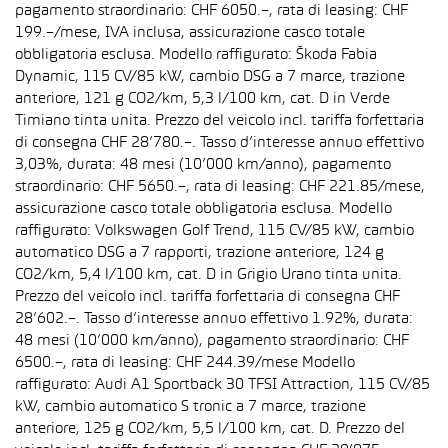
pagamento straordinario: CHF 6050.–, rata di leasing: CHF
199.–/mese, IVA inclusa, assicurazione casco totale
obbligatoria esclusa. Modello raffigurato: Škoda Fabia
Dynamic, 115 CV/85 kW, cambio DSG a 7 marce, trazione
anteriore, 121 g CO2/km, 5,3 l/100 km, cat. D in Verde
Timiano tinta unita. Prezzo del veicolo incl. tariffa forfettaria
di consegna CHF 28’780.–. Tasso d’interesse annuo effettivo
3,03%, durata: 48 mesi (10’000 km/anno), pagamento
straordinario: CHF 5650.–, rata di leasing: CHF 221.85/mese,
assicurazione casco totale obbligatoria esclusa. Modello
raffigurato: Volkswagen Golf Trend, 115 CV/85 kW, cambio
automatico DSG a 7 rapporti, trazione anteriore, 124 g
CO2/km, 5,4 l/100 km, cat. D in Grigio Urano tinta unita.
Prezzo del veicolo incl. tariffa forfettaria di consegna CHF
28’602.–. Tasso d’interesse annuo effettivo 1.92%, durata:
48 mesi (10’000 km/anno), pagamento straordinario: CHF
6500.–, rata di leasing: CHF 244.39/mese Modello
raffigurato: Audi A1 Sportback 30 TFSI Attraction, 115 CV/85
kW, cambio automatico S tronic a 7 marce, trazione
anteriore, 125 g CO2/km, 5,5 l/100 km, cat. D. Prezzo del