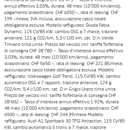
forfettaria di consegna CHF 28’475.–. Tasso d’interesse
annuo effettivo 3,03%, durata: 48 mesi (10’000 km/anno),
pagamento straordinario: CHF 6050.–, rata di leasing: CHF
199.–/mese, IVA inclusa, assicurazione casco totale
obbligatoria esclusa. Modello raffigurato: Škoda Fabia
Dynamic, 115 CV/85 kW, cambio DSG a 7 marce, trazione
anteriore, 121 g CO2/km, 5,3 l/100 km, cat. D in Verde
Timiano tinta unita. Prezzo del veicolo incl. tariffa forfettaria
di consegna CHF 28’780.–. Tasso d’interesse annuo effettivo
3,03%, durata: 48 mesi (10’000 km/anno), pagamento
straordinario: CHF 5650.–, rata di leasing: CHF 221.85/mese,
assicurazione casco totale obbligatoria esclusa. Modello
raffigurato: Volkswagen Golf Trend, 115 CV/85 kW, cambio
automatico DSG a 7 rapporti, trazione anteriore, 124 g
CO2/km, 5,4 l/100 km, cat. D in Grigio Urano tinta unita.
Prezzo del veicolo incl. tariffa forfettaria di consegna CHF
28’602.–. Tasso d’interesse annuo effettivo 1.92%, durata:
48 mesi (10’000 km/anno), pagamento straordinario: CHF
6500.–, rata di leasing: CHF 244.39/mese Modello
raffigurato: Audi A1 Sportback 30 TFSI Attraction, 115 CV/85
kW, cambio automatico S tronic a 7 marce, trazione