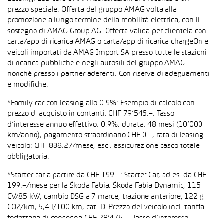
prezzo speciale: Offerta del gruppo AMAG volta alla
promozione a lungo termine della mobilità elettrica, con il
sostegno di AMAG Group AG. Offerta valida per clientela con
carta/app di ricarica AMAG o carta/app di ricarica chargeOn e
veicoli importati da AMAG Import SA presso tutte le stazioni
di ricarica pubbliche e negli autosili del gruppo AMAG
nonché presso i partner aderenti. Con riserva di adeguamenti
e modifiche.
*Family car con leasing allo 0.9%: Esempio di calcolo con
prezzo di acquisto in contanti: CHF 79’545.–. Tasso
d’interesse annuo effettivo: 0,9%, durata: 48 mesi (10’000
km/anno), pagamento straordinario CHF 0.–, rata di leasing
veicolo: CHF 888.27/mese, escl. assicurazione casco totale
obbligatoria.
*Starter car a partire da CHF 199.–: Starter Car, ad es. da CHF
199.–/mese per la Škoda Fabia: Škoda Fabia Dynamic, 115
CV/85 kW, cambio DSG a 7 marce, trazione anteriore, 122 g
CO2/km, 5,4 l/100 km, cat. D. Prezzo del veicolo incl. tariffa