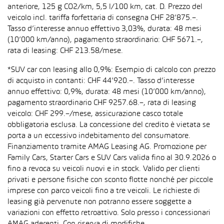
anteriore, 125 g CO2/km, 5,5 l/100 km, cat. D. Prezzo del
veicolo incl. tariffa forfettaria di consegna CHF 28’875.–.
Tasso d’interesse annuo effettivo 3,03%, durata: 48 mesi
(10’000 km/anno), pagamento straordinario: CHF 5671.–,
rata di leasing: CHF 213.58/mese.
*SUV car con leasing allo 0,9%: Esempio di calcolo con prezzo
di acquisto in contanti: CHF 44’920.–. Tasso d’interesse
annuo effettivo: 0,9%, durata: 48 mesi (10’000 km/anno),
pagamento straordinario CHF 9257.68.–, rata di leasing
veicolo: CHF 299.–/mese, assicurazione casco totale
obbligatoria esclusa. La concessione del credito è vietata se
porta a un eccessivo indebitamento del consumatore.
Finanziamento tramite AMAG Leasing AG. Promozione per
Family Cars, Starter Cars e SUV Cars valida fino al 30.9.2026 o
fino a revoca su veicoli nuovi e in stock. Valido per clienti
privati e persone fisiche con sconto flotte nonché per piccole
imprese con parco veicoli fino a tre veicoli. Le richieste di
leasing già pervenute non potranno essere soggette a
variazioni con effetto retroattivo. Solo presso i concessionari