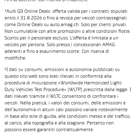
AMAG aderenti. Con riserva di modifiche.
*Audi Q3 Online Deals: offerta valida per i contratti stipulati
entro il 31.8.2026 o fino a revoca per veicoli contrassegnati
come Online Deals su auto.amag.ch. Solo per clienti privati.
Non cumulabile con altre promozioni o altre condizioni flotte.
Sconto per il personale escluso. L’offerta è limitata a un
veicolo per persona. Solo presso i concessionari AMAG
aderenti e fino a esaurimento scorte. Con riserva di
modifiche.
¹I dati su consumi, emissioni e autonomia pubblicati su
questo sito web sono stati rilevati in conformità alla
procedura di misurazione «Worldwide Harmonized Light-
Duty Vehicles Test Procedure» (WLTP) prescritta dalla legge. I
dati rilevati tramite il WLTC consentono di confrontare i
veicoli. Nella pratica, i valori dei consumi, delle emissioni e
dell’autonomia in alcuni casi possono variare notevolmente
in base allo stile di guida, alle condizioni meteo e del traffico,
al carico, alla topografia e alla stagione. Pertanto non
possono essere garantiti contrattualmente.