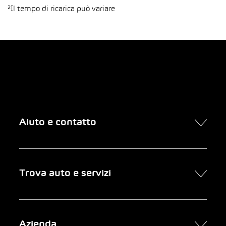
²Il tempo di ricarica può variare
Aiuto e contatto
Contatto
Trova auto e servizi
Presa d’appuntamento online
FAQ Acquisto di un’auto online
Trova auto
Azienda