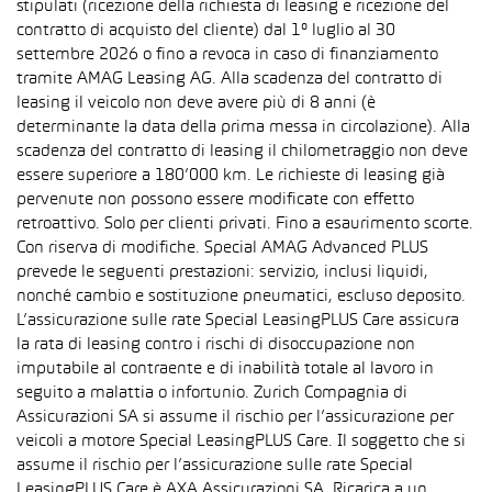
stipulati (ricezione della richiesta di leasing e ricezione del
contratto di acquisto del cliente) dal 1° luglio al 30
settembre 2026 o fino a revoca in caso di finanziamento
tramite AMAG Leasing AG. Alla scadenza del contratto di
leasing il veicolo non deve avere più di 8 anni (è
determinante la data della prima messa in circolazione). Alla
scadenza del contratto di leasing il chilometraggio non deve
essere superiore a 180’000 km. Le richieste di leasing già
pervenute non possono essere modificate con effetto
retroattivo. Solo per clienti privati. Fino a esaurimento scorte.
Con riserva di modifiche. Special AMAG Advanced PLUS
prevede le seguenti prestazioni: servizio, inclusi liquidi,
nonché cambio e sostituzione pneumatici, escluso deposito.
L’assicurazione sulle rate Special LeasingPLUS Care assicura
la rata di leasing contro i rischi di disoccupazione non
imputabile al contraente e di inabilità totale al lavoro in
seguito a malattia o infortunio. Zurich Compagnia di
Assicurazioni SA si assume il rischio per l’assicurazione per
veicoli a motore Special LeasingPLUS Care. Il soggetto che si
assume il rischio per l’assicurazione sulle rate Special
LeasingPLUS Care è AXA Assicurazioni SA. Ricarica a un