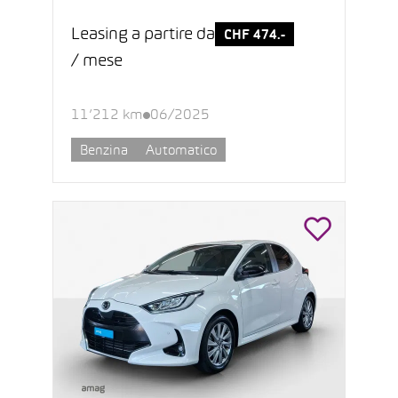
Leasing a partire da
CHF 474.-
/ mese
11’212 km
06/2025
Benzina
Automatico