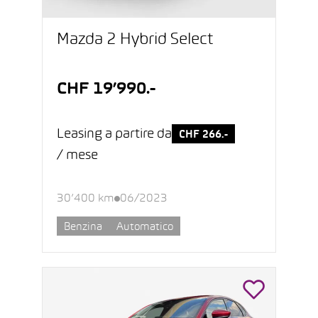
Mazda 2 Hybrid Select
CHF 19’990.-
Leasing a partire da
CHF 266.-
/ mese
30’400 km
06/2023
Benzina
Automatico