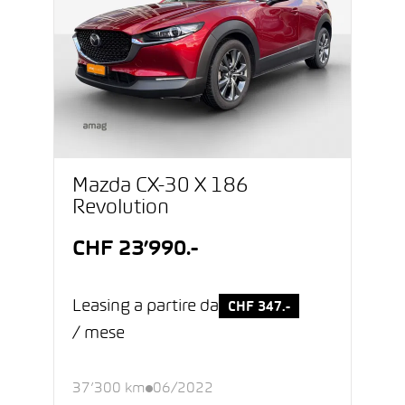
Mazda CX-30 X 186
Revolution
CHF 23’990.-
Leasing a partire da
CHF 347.-
/ mese
37’300 km
06/2022