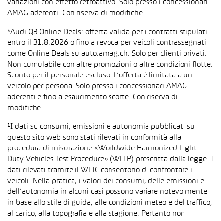
variazioni con effetto retroattivo. Solo presso i concessionari
AMAG aderenti. Con riserva di modifiche.
*Audi Q3 Online Deals: offerta valida per i contratti stipulati
entro il 31.8.2026 o fino a revoca per veicoli contrassegnati
come Online Deals su auto.amag.ch. Solo per clienti privati.
Non cumulabile con altre promozioni o altre condizioni flotte.
Sconto per il personale escluso. L’offerta è limitata a un
veicolo per persona. Solo presso i concessionari AMAG
aderenti e fino a esaurimento scorte. Con riserva di
modifiche.
¹I dati su consumi, emissioni e autonomia pubblicati su
questo sito web sono stati rilevati in conformità alla
procedura di misurazione «Worldwide Harmonized Light-
Duty Vehicles Test Procedure» (WLTP) prescritta dalla legge. I
dati rilevati tramite il WLTC consentono di confrontare i
veicoli. Nella pratica, i valori dei consumi, delle emissioni e
dell’autonomia in alcuni casi possono variare notevolmente
in base allo stile di guida, alle condizioni meteo e del traffico,
al carico, alla topografia e alla stagione. Pertanto non