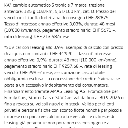
kW, cambio automatico S tronic a 7 marce, trazione
anteriore, 125 g CO2/km, 5,5 l/100 km, cat. D. Prezzo del
veicolo incl. tariffa forfettaria di consegna CHF 28’875.–.
Tasso d’interesse annuo effettivo 3,03%, durata: 48 mesi
(10’000 km/anno), pagamento straordinario: CHF 5671.–,
rata di leasing: CHF 213.58/mese.
*SUV car con leasing allo 0,9%: Esempio di calcolo con prezzo
di acquisto in contanti: CHF 44’920.–. Tasso d’interesse
annuo effettivo: 0,9%, durata: 48 mesi (10’000 km/anno),
pagamento straordinario CHF 9257.68.–, rata di leasing
veicolo: CHF 299.–/mese, assicurazione casco totale
obbligatoria esclusa. La concessione del credito è vietata se
porta a un eccessivo indebitamento del consumatore.
Finanziamento tramite AMAG Leasing AG. Promozione per
Family Cars, Starter Cars e SUV Cars valida fino al 30.9.2026 o
fino a revoca su veicoli nuovi e in stock. Valido per clienti
privati e persone fisiche con sconto flotte nonché per piccole
imprese con parco veicoli fino a tre veicoli. Le richieste di
leasing già pervenute non potranno essere soggette a