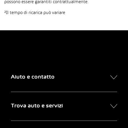
possono essere garantiti contrattualmente.
²Il tempo di ricarica può variare
Aiuto e contatto
Contatto
Trova auto e servizi
Presa d’appuntamento online
FAQ Acquisto di un’auto online
Trova auto