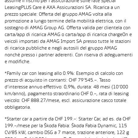
assume il rischio per l’assicurazione sulle rate Special
LeasingPLUS Care è AXA Assicurazioni SA. Ricarica a un
prezzo speciale: Offerta del gruppo AMAG volta alla
promozione a lungo termine della mobilità elettrica, con il
sostegno di AMAG Group AG. Offerta valida per clientela con
carta/app di ricarica AMAG o carta/app di ricarica chargeOn e
veicoli importati da AMAG Import SA presso tutte le stazioni
di ricarica pubbliche e negli autosili del gruppo AMAG
nonché presso i partner aderenti. Con riserva di adeguamenti
e modifiche.
*Family car con leasing allo 0.9%: Esempio di calcolo con
prezzo di acquisto in contanti: CHF 79’545.–. Tasso
d’interesse annuo effettivo: 0,9%, durata: 48 mesi (10’000
km/anno), pagamento straordinario CHF 0.–, rata di leasing
veicolo: CHF 888.27/mese, escl. assicurazione casco totale
obbligatoria.
*Starter car a partire da CHF 199.–: Starter Car, ad es. da CHF
199.–/mese per la Škoda Fabia: Škoda Fabia Dynamic, 115
CV/85 kW, cambio DSG a 7 marce, trazione anteriore, 122 g