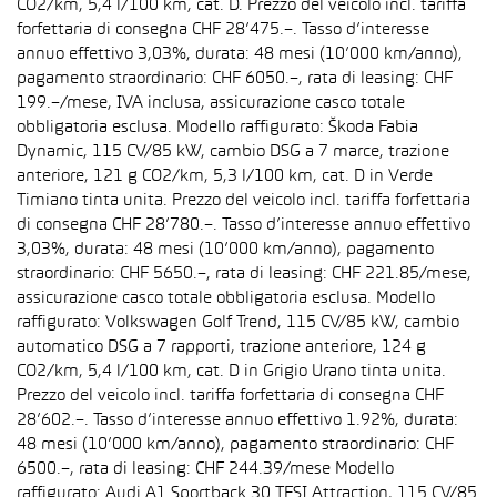
CO2/km, 5,4 l/100 km, cat. D. Prezzo del veicolo incl. tariffa
forfettaria di consegna CHF 28’475.–. Tasso d’interesse
annuo effettivo 3,03%, durata: 48 mesi (10’000 km/anno),
pagamento straordinario: CHF 6050.–, rata di leasing: CHF
199.–/mese, IVA inclusa, assicurazione casco totale
obbligatoria esclusa. Modello raffigurato: Škoda Fabia
Dynamic, 115 CV/85 kW, cambio DSG a 7 marce, trazione
anteriore, 121 g CO2/km, 5,3 l/100 km, cat. D in Verde
Timiano tinta unita. Prezzo del veicolo incl. tariffa forfettaria
di consegna CHF 28’780.–. Tasso d’interesse annuo effettivo
3,03%, durata: 48 mesi (10’000 km/anno), pagamento
straordinario: CHF 5650.–, rata di leasing: CHF 221.85/mese,
assicurazione casco totale obbligatoria esclusa. Modello
raffigurato: Volkswagen Golf Trend, 115 CV/85 kW, cambio
automatico DSG a 7 rapporti, trazione anteriore, 124 g
CO2/km, 5,4 l/100 km, cat. D in Grigio Urano tinta unita.
Prezzo del veicolo incl. tariffa forfettaria di consegna CHF
28’602.–. Tasso d’interesse annuo effettivo 1.92%, durata:
48 mesi (10’000 km/anno), pagamento straordinario: CHF
6500.–, rata di leasing: CHF 244.39/mese Modello
raffigurato: Audi A1 Sportback 30 TFSI Attraction, 115 CV/85