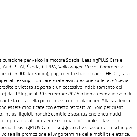
sicurazione per veicoli a motore Special LeasingPLUS Care e
gen, Audi, SEAT, Škoda, CUPRA, Volkswagen Veicoli Commerciali.
48 mesi (15 000 km/anno), pagamento straordinario CHF 0.–, rata
ecial LeasingPLUS Care e rata assicurazione sulle rate Special
 credito è vietata se porta a un eccessivo indebitamento del
ente) dal 1° luglio al 30 settembre 2026 o fino a revoca in caso di
nante la data della prima messa in circolazione). Alla scadenza
o essere modificate con effetto retroattivo. Solo per clienti
o, inclusi liquidi, nonché cambio e sostituzione pneumatici,
n imputabile al contraente e di inabilità totale al lavoro in
Special LeasingPLUS Care. Il soggetto che si assume il rischio per
 volta alla promozione a lungo termine della mobilità elettrica,