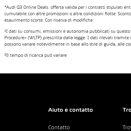
*Audi Q3 Online Deals: offerta valida per i contratti stipulati e
cumulabile con altre promozioni o altre condizioni flotte. Sconto
esaurimento scorte. Con riserva di modifiche.
¹I dati su consumi, emissioni e autonomia pubblicati su questo
Procedure» (WLTP) prescritta dalla legge. I dati rilevati tramite 
possono variare notevolmente in base allo stile di guida, alle co
²Il tempo di ricarica può variare
Aiuto e contatto
Tro
Contatto
Tro