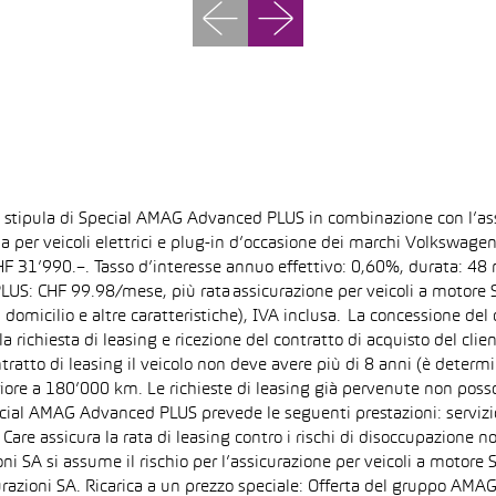
la stipula di Special AMAG Advanced PLUS in combinazione con l’as
ida per veicoli elettrici e plug-in d’occasione dei marchi Volkswa
 CHF 31’990.–. Tasso d’interesse annuo effettivo: 0,60%, durata: 
S: CHF 99.98/mese, più rata assicurazione per veicoli a motore Sp
 domicilio e altre caratteristiche), IVA inclusa. La concessione del
la richiesta di leasing e ricezione del contratto di acquisto del cli
tto di leasing il veicolo non deve avere più di 8 anni (è determi
iore a 180’000 km. Le richieste di leasing già pervenute non posson
pecial AMAG Advanced PLUS prevede le seguenti prestazioni: servizi
are assicura la rata di leasing contro i rischi di disoccupazione no
i SA si assume il rischio per l’assicurazione per veicoli a motore 
razioni SA. Ricarica a un prezzo speciale: Offerta del gruppo AMAG