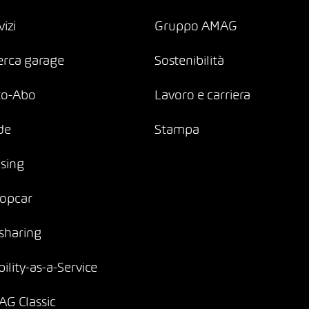
vizi
Gruppo AMAG
erca garage
Sostenibilità
to-Abo
Lavoro e carriera
de
Stampa
sing
opcar
sharing
ility-as-a-Service
G Classic