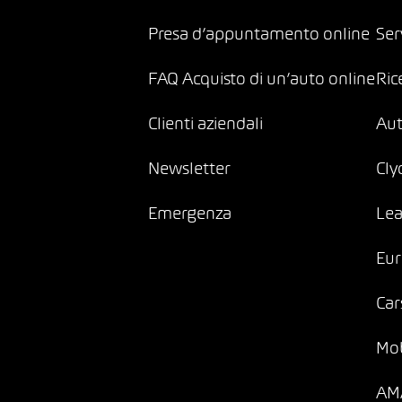
Presa d’appuntamento online
Ser
FAQ Acquisto di un’auto online
Ric
Clienti aziendali
Au
Newsletter
Cly
Emergenza
Lea
Eur
Car
Mob
AMA