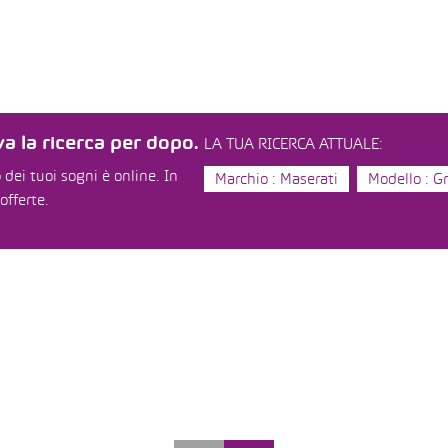
a la ricerca per dopo.
LA TUA RICERCA ATTUALE:
dei tuoi sogni è online. In
Marchio : Maserati
Modello : G
offerte.