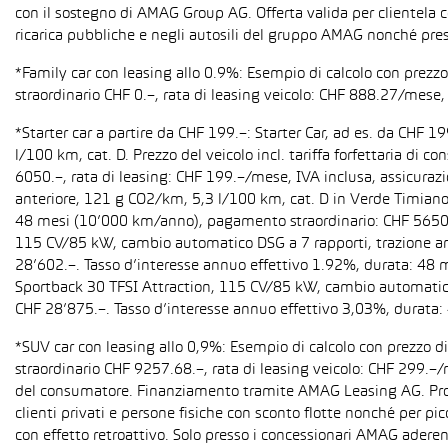
con il sostegno di AMAG Group AG. Offerta valida per clientela c
ricarica pubbliche e negli autosili del gruppo AMAG nonché pres
*Family car con leasing allo 0.9%: Esempio di calcolo con prez
straordinario CHF 0.–, rata di leasing veicolo: CHF 888.27/mese, 
*Starter car a partire da CHF 199.–: Starter Car, ad es. da CH
l/100 km, cat. D. Prezzo del veicolo incl. tariffa forfettaria 
6050.–, rata di leasing: CHF 199.–/mese, IVA inclusa, assicura
anteriore, 121 g CO2/km, 5,3 l/100 km, cat. D in Verde Timiano t
48 mesi (10’000 km/anno), pagamento straordinario: CHF 5650.–,
115 CV/85 kW, cambio automatico DSG a 7 rapporti, trazione anter
28’602.–. Tasso d’interesse annuo effettivo 1.92%, durata: 48
Sportback 30 TFSI Attraction, 115 CV/85 kW, cambio automatico S 
CHF 28’875.–. Tasso d’interesse annuo effettivo 3,03%, durata
*SUV car con leasing allo 0,9%: Esempio di calcolo con prezzo 
straordinario CHF 9257.68.–, rata di leasing veicolo: CHF 299.–
del consumatore. Finanziamento tramite AMAG Leasing AG. Promozi
clienti privati e persone fisiche con sconto flotte nonché per pi
con effetto retroattivo. Solo presso i concessionari AMAG aderent