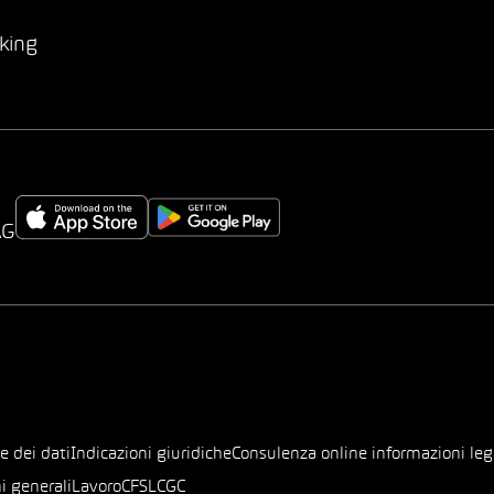
king
AG
e dei dati
Indicazioni giuridiche
Consulenza online informazioni leg
i generali
Lavoro
CFSL
CGC