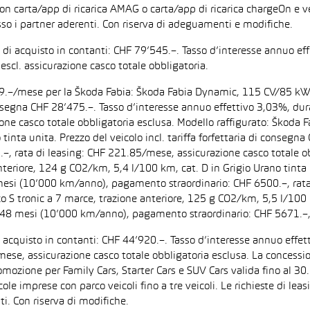
on carta/app di ricarica AMAG o carta/app di ricarica chargeOn e v
so i partner aderenti. Con riserva di adeguamenti e modifiche.
zo di acquisto in contanti: CHF 79’545.–. Tasso d’interesse annuo
escl. assicurazione casco totale obbligatoria.
F 199.–/mese per la Škoda Fabia: Škoda Fabia Dynamic, 115 CV/85 k
di consegna CHF 28’475.–. Tasso d’interesse annuo effettivo 3,03%,
zione casco totale obbligatoria esclusa. Modello raffigurato: Ško
inta unita. Prezzo del veicolo incl. tariffa forfettaria di consegn
 rata di leasing: CHF 221.85/mese, assicurazione casco totale obb
iore, 124 g CO2/km, 5,4 l/100 km, cat. D in Grigio Urano tinta uni
 mesi (10’000 km/anno), pagamento straordinario: CHF 6500.–, rata
tronic a 7 marce, trazione anteriore, 125 g CO2/km, 5,5 l/100 km, 
: 48 mesi (10’000 km/anno), pagamento straordinario: CHF 5671.–,
di acquisto in contanti: CHF 44’920.–. Tasso d’interesse annuo ef
/mese, assicurazione casco totale obbligatoria esclusa. La concessi
one per Family Cars, Starter Cars e SUV Cars valida fino al 30.9.
ccole imprese con parco veicoli fino a tre veicoli. Le richieste di l
i. Con riserva di modifiche.