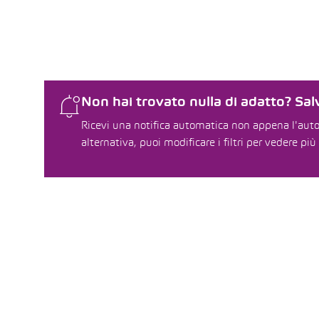
Non hai trovato nulla di adatto? Salv
Ricevi una notifica automatica non appena l'auto 
alternativa, puoi modificare i filtri per vedere più 