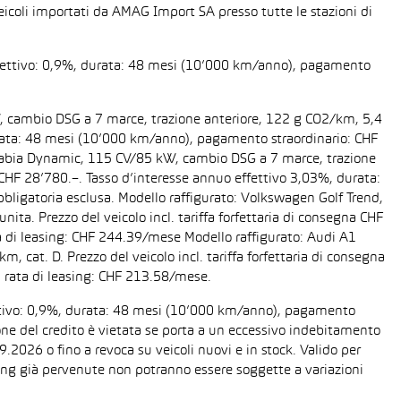
eicoli importati da AMAG Import SA presso tutte le stazioni di
 effettivo: 0,9%, durata: 48 mesi (10’000 km/anno), pagamento
W, cambio DSG a 7 marce, trazione anteriore, 122 g CO2/km, 5,4
 durata: 48 mesi (10’000 km/anno), pagamento straordinario: CHF
da Fabia Dynamic, 115 CV/85 kW, cambio DSG a 7 marce, trazione
a CHF 28’780.–. Tasso d’interesse annuo effettivo 3,03%, durata:
ligatoria esclusa. Modello raffigurato: Volkswagen Golf Trend,
ta. Prezzo del veicolo incl. tariffa forfettaria di consegna CHF
 di leasing: CHF 244.39/mese Modello raffigurato: Audi A1
cat. D. Prezzo del veicolo incl. tariffa forfettaria di consegna
 rata di leasing: CHF 213.58/mese.
fettivo: 0,9%, durata: 48 mesi (10’000 km/anno), pagamento
one del credito è vietata se porta a un eccessivo indebitamento
2026 o fino a revoca su veicoli nuovi e in stock. Valido per
easing già pervenute non potranno essere soggette a variazioni