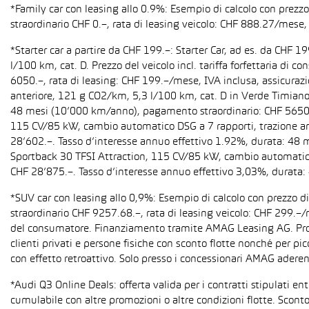
*Family car con leasing allo 0.9%: Esempio di calcolo con prez
straordinario CHF 0.–, rata di leasing veicolo: CHF 888.27/mese, 
*Starter car a partire da CHF 199.–: Starter Car, ad es. da CH
l/100 km, cat. D. Prezzo del veicolo incl. tariffa forfettaria 
6050.–, rata di leasing: CHF 199.–/mese, IVA inclusa, assicura
anteriore, 121 g CO2/km, 5,3 l/100 km, cat. D in Verde Timiano t
48 mesi (10’000 km/anno), pagamento straordinario: CHF 5650.–,
115 CV/85 kW, cambio automatico DSG a 7 rapporti, trazione anter
28’602.–. Tasso d’interesse annuo effettivo 1.92%, durata: 48
Sportback 30 TFSI Attraction, 115 CV/85 kW, cambio automatico S 
CHF 28’875.–. Tasso d’interesse annuo effettivo 3,03%, durata
*SUV car con leasing allo 0,9%: Esempio di calcolo con prezzo 
straordinario CHF 9257.68.–, rata di leasing veicolo: CHF 299.–
del consumatore. Finanziamento tramite AMAG Leasing AG. Promozi
clienti privati e persone fisiche con sconto flotte nonché per pi
con effetto retroattivo. Solo presso i concessionari AMAG aderent
*Audi Q3 Online Deals: offerta valida per i contratti stipulati e
cumulabile con altre promozioni o altre condizioni flotte. Sconto