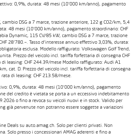
 effettivo: 0,9%, durata: 48 mesi (10’000 km/anno), pagamento
W, cambio DSG a 7 marce, trazione anteriore, 122 g CO2/km, 5,4
 durata: 48 mesi (10’000 km/anno), pagamento straordinario: CHF
da Fabia Dynamic, 115 CV/85 kW, cambio DSG a 7 marce, trazione
a CHF 28’780.–. Tasso d’interesse annuo effettivo 3,03%, durata:
ligatoria esclusa. Modello raffigurato: Volkswagen Golf Trend,
ta. Prezzo del veicolo incl. tariffa forfettaria di consegna CHF
 di leasing: CHF 244.39/mese Modello raffigurato: Audi A1
cat. D. Prezzo del veicolo incl. tariffa forfettaria di consegna
 rata di leasing: CHF 213.58/mese.
fettivo: 0,9%, durata: 48 mesi (10’000 km/anno), pagamento
one del credito è vietata se porta a un eccessivo indebitamento
2026 o fino a revoca su veicoli nuovi e in stock. Valido per
easing già pervenute non potranno essere soggette a variazioni
line Deals su auto.amag.ch. Solo per clienti privati. Non
sona. Solo presso i concessionari AMAG aderenti e fino a