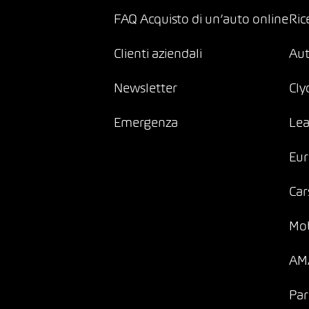
FAQ Acquisto di un’auto online
Ric
Clienti aziendali
Au
Newsletter
Cly
Emergenza
Lea
Eur
Car
Mob
AMA
Par