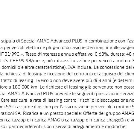
la stipula di Special AMAG Advanced PLUS in combinazione con l’as
ida per veicoli elettrici e plug-in d’occasione dei marchi Volkswa
 CHF 31’990.–. Tasso d’interesse annuo effettivo: 0,60%, durata: 
S: CHF 99.98/mese, più rata assicurazione per veicoli a motore Sp
 domicilio e altre caratteristiche), IVA inclusa. La concessione del
la richiesta di leasing e ricezione del contratto di acquisto del cli
tto di leasing il veicolo non deve avere più di 8 anni (è determi
iore a 180’000 km. Le richieste di leasing già pervenute non posson
pecial AMAG Advanced PLUS prevede le seguenti prestazioni: servizi
are assicura la rata di leasing contro i rischi di disoccupazione no
i SA si assume il rischio per l’assicurazione per veicoli a motore 
razioni SA. Ricarica a un prezzo speciale: Offerta del gruppo AMAG
on carta/app di ricarica AMAG o carta/app di ricarica chargeOn e v
so i partner aderenti. Con riserva di adeguamenti e modifiche.