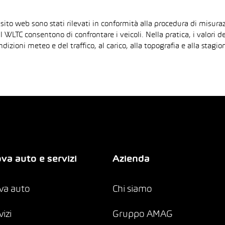
 sito web sono stati rilevati in conformità alla procedura di mis
il WLTC consentono di confrontare i veicoli. Nella pratica, i valori 
ndizioni meteo e del traffico, al carico, alla topografia e alla sta
va auto e servizi
Azienda
va auto
Chi siamo
vizi
Gruppo AMAG