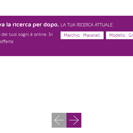
a la ricerca per dopo.
LA TUA RICERCA ATTUALE:
dei tuoi sogni è online. In
Marchio : Maserati
Modello : G
offerte.