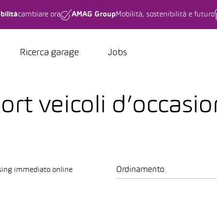
bilità
cambiare ora
AMAG Group
Mobilità, sostenibilità e futuro
Ricerca garage
Jobs
rt veicoli d’occasio
Ordinamento
sing immediato online