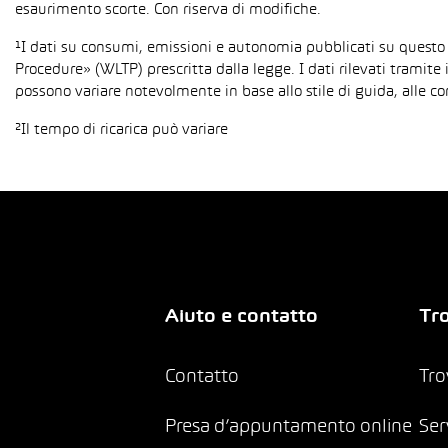
esaurimento scorte. Con riserva di modifiche.
¹I dati su consumi, emissioni e autonomia pubblicati su questo
Procedure» (WLTP) prescritta dalla legge. I dati rilevati tramite 
possono variare notevolmente in base allo stile di guida, alle co
²Il tempo di ricarica può variare
Aiuto e contatto
Tro
Contatto
Tro
Presa d’appuntamento online
Ser