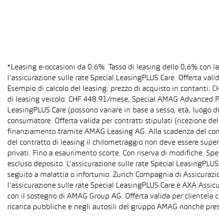
*Leasing e-occasioni da 0.6%: Tasso di leasing dello 0,6% con 
l’assicurazione sulle rate Special LeasingPLUS Care. Offerta val
Esempio di calcolo del leasing: prezzo di acquisto in contanti:
di leasing veicolo: CHF 448.91/mese, Special AMAG Advanced PLU
LeasingPLUS Care (possono variare in base a sesso, età, luogo di
consumatore. Offerta valida per contratti stipulati (ricezione del
finanziamento tramite AMAG Leasing AG. Alla scadenza del contra
del contratto di leasing il chilometraggio non deve essere super
privati. Fino a esaurimento scorte. Con riserva di modifiche. S
escluso deposito. L’assicurazione sulle rate Special LeasingPLUS C
seguito a malattia o infortunio. Zurich Compagnia di Assicurazion
l’assicurazione sulle rate Special LeasingPLUS Care è AXA Assicu
con il sostegno di AMAG Group AG. Offerta valida per clientela c
ricarica pubbliche e negli autosili del gruppo AMAG nonché pres