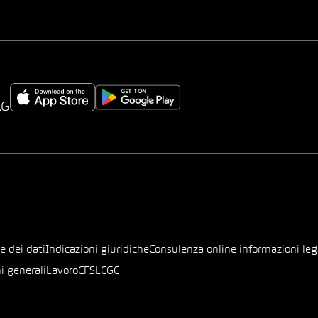
AG
e dei dati
Indicazioni giuridiche
Consulenza online informazioni leg
i generali
Lavoro
CFSL
CGC