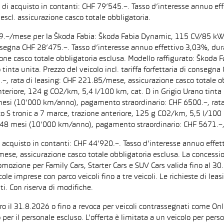
zo di acquisto in contanti: CHF 79’545.–. Tasso d’interesse annuo
escl. assicurazione casco totale obbligatoria.
F 199.–/mese per la Škoda Fabia: Škoda Fabia Dynamic, 115 CV/85 k
di consegna CHF 28’475.–. Tasso d’interesse annuo effettivo 3,03%,
zione casco totale obbligatoria esclusa. Modello raffigurato: Ško
inta unita. Prezzo del veicolo incl. tariffa forfettaria di consegn
 rata di leasing: CHF 221.85/mese, assicurazione casco totale obb
iore, 124 g CO2/km, 5,4 l/100 km, cat. D in Grigio Urano tinta uni
 mesi (10’000 km/anno), pagamento straordinario: CHF 6500.–, rata
tronic a 7 marce, trazione anteriore, 125 g CO2/km, 5,5 l/100 km, 
: 48 mesi (10’000 km/anno), pagamento straordinario: CHF 5671.–,
di acquisto in contanti: CHF 44’920.–. Tasso d’interesse annuo ef
/mese, assicurazione casco totale obbligatoria esclusa. La concessi
one per Family Cars, Starter Cars e SUV Cars valida fino al 30.9.
ccole imprese con parco veicoli fino a tre veicoli. Le richieste di l
i. Con riserva di modifiche.
ntro il 31.8.2026 o fino a revoca per veicoli contrassegnati come On
 per il personale escluso. L’offerta è limitata a un veicolo per per