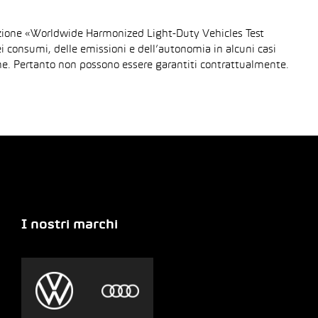
urazione «Worldwide Harmonized Light-Duty Vehicles Test
dei consumi, delle emissioni e dell’autonomia in alcuni casi
gione. Pertanto non possono essere garantiti contrattualmente.
I nostri marchi