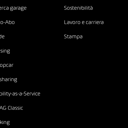
erca garage
Sostenibilità
to-Abo
Lavoro e carriera
de
Stampa
sing
opcar
sharing
ility-as-a-Service
G Classic
king