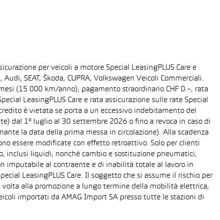
sicurazione per veicoli a motore Special LeasingPLUS Care e
gen, Audi, SEAT, Škoda, CUPRA, Volkswagen Veicoli Commerciali.
48 mesi (15 000 km/anno), pagamento straordinario CHF 0.–, rata
ecial LeasingPLUS Care e rata assicurazione sulle rate Special
 credito è vietata se porta a un eccessivo indebitamento del
ente) dal 1° luglio al 30 settembre 2026 o fino a revoca in caso di
nante la data della prima messa in circolazione). Alla scadenza
o essere modificate con effetto retroattivo. Solo per clienti
o, inclusi liquidi, nonché cambio e sostituzione pneumatici,
n imputabile al contraente e di inabilità totale al lavoro in
Special LeasingPLUS Care. Il soggetto che si assume il rischio per
 volta alla promozione a lungo termine della mobilità elettrica,
eicoli importati da AMAG Import SA presso tutte le stazioni di