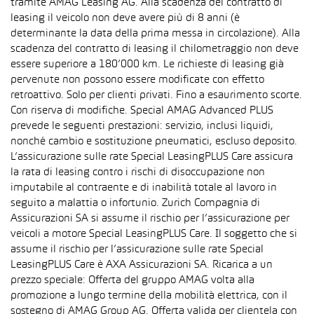
tramite AMAG Leasing AG. Alla scadenza del contratto di
leasing il veicolo non deve avere più di 8 anni (è
determinante la data della prima messa in circolazione). Alla
scadenza del contratto di leasing il chilometraggio non deve
essere superiore a 180’000 km. Le richieste di leasing già
pervenute non possono essere modificate con effetto
retroattivo. Solo per clienti privati. Fino a esaurimento scorte.
Con riserva di modifiche. Special AMAG Advanced PLUS
prevede le seguenti prestazioni: servizio, inclusi liquidi,
nonché cambio e sostituzione pneumatici, escluso deposito.
L’assicurazione sulle rate Special LeasingPLUS Care assicura
la rata di leasing contro i rischi di disoccupazione non
imputabile al contraente e di inabilità totale al lavoro in
seguito a malattia o infortunio. Zurich Compagnia di
Assicurazioni SA si assume il rischio per l’assicurazione per
veicoli a motore Special LeasingPLUS Care. Il soggetto che si
assume il rischio per l’assicurazione sulle rate Special
LeasingPLUS Care è AXA Assicurazioni SA. Ricarica a un
prezzo speciale: Offerta del gruppo AMAG volta alla
promozione a lungo termine della mobilità elettrica, con il
sostegno di AMAG Group AG. Offerta valida per clientela con