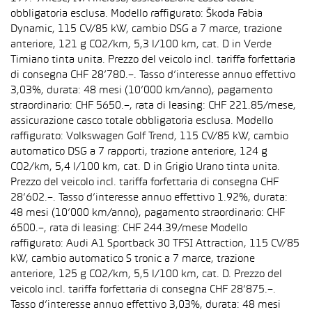
obbligatoria esclusa. Modello raffigurato: Škoda Fabia
Dynamic, 115 CV/85 kW, cambio DSG a 7 marce, trazione
anteriore, 121 g CO2/km, 5,3 l/100 km, cat. D in Verde
Timiano tinta unita. Prezzo del veicolo incl. tariffa forfettaria
di consegna CHF 28’780.–. Tasso d’interesse annuo effettivo
3,03%, durata: 48 mesi (10’000 km/anno), pagamento
straordinario: CHF 5650.–, rata di leasing: CHF 221.85/mese,
assicurazione casco totale obbligatoria esclusa. Modello
raffigurato: Volkswagen Golf Trend, 115 CV/85 kW, cambio
automatico DSG a 7 rapporti, trazione anteriore, 124 g
CO2/km, 5,4 l/100 km, cat. D in Grigio Urano tinta unita.
Prezzo del veicolo incl. tariffa forfettaria di consegna CHF
28’602.–. Tasso d’interesse annuo effettivo 1.92%, durata:
48 mesi (10’000 km/anno), pagamento straordinario: CHF
6500.–, rata di leasing: CHF 244.39/mese Modello
raffigurato: Audi A1 Sportback 30 TFSI Attraction, 115 CV/85
kW, cambio automatico S tronic a 7 marce, trazione
anteriore, 125 g CO2/km, 5,5 l/100 km, cat. D. Prezzo del
veicolo incl. tariffa forfettaria di consegna CHF 28’875.–.
Tasso d’interesse annuo effettivo 3,03%, durata: 48 mesi