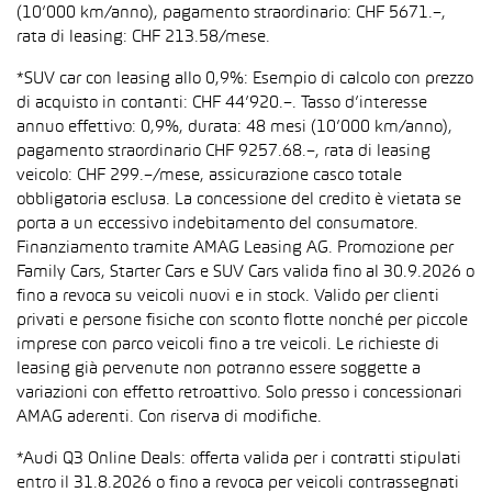
(10’000 km/anno), pagamento straordinario: CHF 5671.–,
rata di leasing: CHF 213.58/mese.
*SUV car con leasing allo 0,9%: Esempio di calcolo con prezzo
di acquisto in contanti: CHF 44’920.–. Tasso d’interesse
annuo effettivo: 0,9%, durata: 48 mesi (10’000 km/anno),
pagamento straordinario CHF 9257.68.–, rata di leasing
veicolo: CHF 299.–/mese, assicurazione casco totale
obbligatoria esclusa. La concessione del credito è vietata se
porta a un eccessivo indebitamento del consumatore.
Finanziamento tramite AMAG Leasing AG. Promozione per
Family Cars, Starter Cars e SUV Cars valida fino al 30.9.2026 o
fino a revoca su veicoli nuovi e in stock. Valido per clienti
privati e persone fisiche con sconto flotte nonché per piccole
imprese con parco veicoli fino a tre veicoli. Le richieste di
leasing già pervenute non potranno essere soggette a
variazioni con effetto retroattivo. Solo presso i concessionari
AMAG aderenti. Con riserva di modifiche.
*Audi Q3 Online Deals: offerta valida per i contratti stipulati
entro il 31.8.2026 o fino a revoca per veicoli contrassegnati