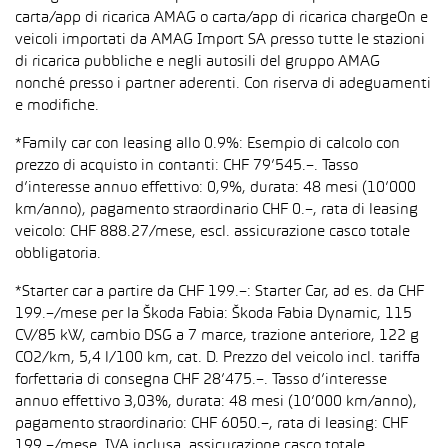
carta/app di ricarica AMAG o carta/app di ricarica chargeOn e
veicoli importati da AMAG Import SA presso tutte le stazioni
di ricarica pubbliche e negli autosili del gruppo AMAG
nonché presso i partner aderenti. Con riserva di adeguamenti
e modifiche.
*Family car con leasing allo 0.9%: Esempio di calcolo con
prezzo di acquisto in contanti: CHF 79’545.–. Tasso
d’interesse annuo effettivo: 0,9%, durata: 48 mesi (10’000
km/anno), pagamento straordinario CHF 0.–, rata di leasing
veicolo: CHF 888.27/mese, escl. assicurazione casco totale
obbligatoria.
*Starter car a partire da CHF 199.–: Starter Car, ad es. da CHF
199.–/mese per la Škoda Fabia: Škoda Fabia Dynamic, 115
CV/85 kW, cambio DSG a 7 marce, trazione anteriore, 122 g
CO2/km, 5,4 l/100 km, cat. D. Prezzo del veicolo incl. tariffa
forfettaria di consegna CHF 28’475.–. Tasso d’interesse
annuo effettivo 3,03%, durata: 48 mesi (10’000 km/anno),
pagamento straordinario: CHF 6050.–, rata di leasing: CHF
199.–/mese, IVA inclusa, assicurazione casco totale