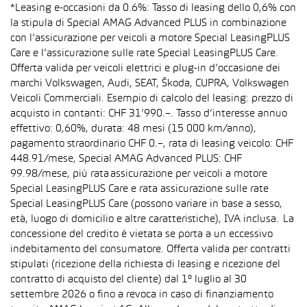
*Leasing e-occasioni da 0.6%: Tasso di leasing dello 0,6% con
la stipula di Special AMAG Advanced PLUS in combinazione
con l’assicurazione per veicoli a motore Special LeasingPLUS
Care e l’assicurazione sulle rate Special LeasingPLUS Care.
Offerta valida per veicoli elettrici e plug-in d’occasione dei
marchi Volkswagen, Audi, SEAT, Škoda, CUPRA, Volkswagen
Veicoli Commerciali. Esempio di calcolo del leasing: prezzo di
acquisto in contanti: CHF 31’990.–. Tasso d’interesse annuo
effettivo: 0,60%, durata: 48 mesi (15 000 km/anno),
pagamento straordinario CHF 0.–, rata di leasing veicolo: CHF
448.91/mese, Special AMAG Advanced PLUS: CHF
99.98/mese, più rata assicurazione per veicoli a motore
Special LeasingPLUS Care e rata assicurazione sulle rate
Special LeasingPLUS Care (possono variare in base a sesso,
età, luogo di domicilio e altre caratteristiche), IVA inclusa. La
concessione del credito è vietata se porta a un eccessivo
indebitamento del consumatore. Offerta valida per contratti
stipulati (ricezione della richiesta di leasing e ricezione del
contratto di acquisto del cliente) dal 1° luglio al 30
settembre 2026 o fino a revoca in caso di finanziamento