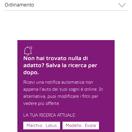
Ordinamento
Non hai trovato nulla di
adatto? Salva la ricerca per
dopo.
Ricevi una notifica automatica non
appena l'auto dei tuoi sogni è online. In
alternativa, puoi modificare i filtri per
vedere più offerte.
LA TUA RICERCA ATTUALE:
Marchio : Lotus
Modello : Evora