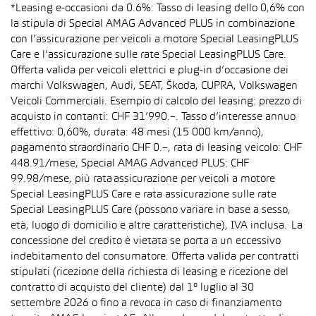
*Leasing e-occasioni da 0.6%: Tasso di leasing dello 0,6% con
la stipula di Special AMAG Advanced PLUS in combinazione
con l’assicurazione per veicoli a motore Special LeasingPLUS
Care e l’assicurazione sulle rate Special LeasingPLUS Care.
Offerta valida per veicoli elettrici e plug-in d’occasione dei
marchi Volkswagen, Audi, SEAT, Škoda, CUPRA, Volkswagen
Veicoli Commerciali. Esempio di calcolo del leasing: prezzo di
acquisto in contanti: CHF 31’990.–. Tasso d’interesse annuo
effettivo: 0,60%, durata: 48 mesi (15 000 km/anno),
pagamento straordinario CHF 0.–, rata di leasing veicolo: CHF
448.91/mese, Special AMAG Advanced PLUS: CHF
99.98/mese, più rata assicurazione per veicoli a motore
Special LeasingPLUS Care e rata assicurazione sulle rate
Special LeasingPLUS Care (possono variare in base a sesso,
età, luogo di domicilio e altre caratteristiche), IVA inclusa. La
concessione del credito è vietata se porta a un eccessivo
indebitamento del consumatore. Offerta valida per contratti
stipulati (ricezione della richiesta di leasing e ricezione del
contratto di acquisto del cliente) dal 1° luglio al 30
settembre 2026 o fino a revoca in caso di finanziamento