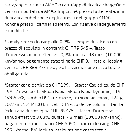
carta/app di ricarica AMAG o carta/app di ricarica chargeOn e
veicoli importati da AMAG Import SA presso tutte le stazioni
di ricarica pubbliche e negli autosili del gruppo AMAG
nonché presso i partner aderenti. Con riserva di adeguamenti
e modifiche.
*Family car con leasing allo 0.9%: Esempio di calcolo con
prezzo di acquisto in contanti: CHF 79’545.–. Tasso
d’interesse annuo effettivo: 0,9%, durata: 48 mesi (10’000
km/anno), pagamento straordinario CHF 0.–, rata di leasing
veicolo: CHF 888.27/mese, escl. assicurazione casco totale
obbligatoria.
*Starter car a partire da CHF 199.–: Starter Car, ad es. da CHF
199.–/mese per la Škoda Fabia: Škoda Fabia Dynamic, 115
CV/85 kW, cambio DSG a 7 marce, trazione anteriore, 122 g
CO2/km, 5,4 l/100 km, cat. D. Prezzo del veicolo incl. tariffa
forfettaria di consegna CHF 28’475.–. Tasso d’interesse
annuo effettivo 3,03%, durata: 48 mesi (10’000 km/anno),
pagamento straordinario: CHF 6050.–, rata di leasing: CHF
199.–/mese, IVA inclusa, assicurazione casco totale