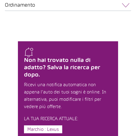
Ordinamento
Non hai trovato nulla di
adatto? Salva la ricerca per
dopo.
Ricevi una notifica automatica non
appena l'auto dei tuoi sogni è online. In
alternativa, puoi modificare i filtri per
vedere più offerte.
LA TUA RICERCA ATTUALE:
Marchio : Lexus