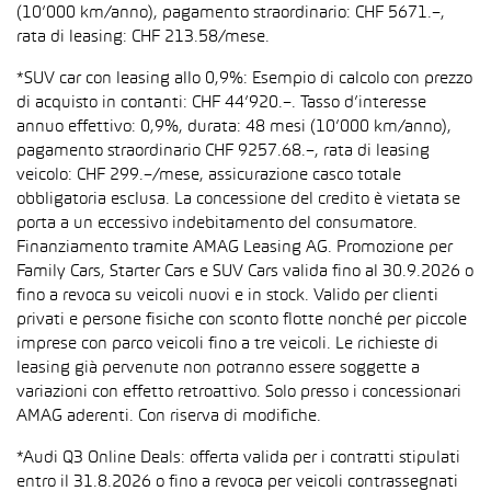
(10’000 km/anno), pagamento straordinario: CHF 5671.–,
rata di leasing: CHF 213.58/mese.
*SUV car con leasing allo 0,9%: Esempio di calcolo con prezzo
di acquisto in contanti: CHF 44’920.–. Tasso d’interesse
annuo effettivo: 0,9%, durata: 48 mesi (10’000 km/anno),
pagamento straordinario CHF 9257.68.–, rata di leasing
veicolo: CHF 299.–/mese, assicurazione casco totale
obbligatoria esclusa. La concessione del credito è vietata se
porta a un eccessivo indebitamento del consumatore.
Finanziamento tramite AMAG Leasing AG. Promozione per
Family Cars, Starter Cars e SUV Cars valida fino al 30.9.2026 o
fino a revoca su veicoli nuovi e in stock. Valido per clienti
privati e persone fisiche con sconto flotte nonché per piccole
imprese con parco veicoli fino a tre veicoli. Le richieste di
leasing già pervenute non potranno essere soggette a
variazioni con effetto retroattivo. Solo presso i concessionari
AMAG aderenti. Con riserva di modifiche.
*Audi Q3 Online Deals: offerta valida per i contratti stipulati
entro il 31.8.2026 o fino a revoca per veicoli contrassegnati