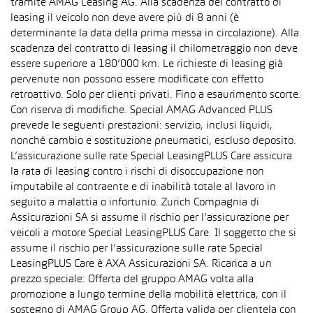
tramite AMAG Leasing AG. Alla scadenza del contratto di
leasing il veicolo non deve avere più di 8 anni (è
determinante la data della prima messa in circolazione). Alla
scadenza del contratto di leasing il chilometraggio non deve
essere superiore a 180’000 km. Le richieste di leasing già
pervenute non possono essere modificate con effetto
retroattivo. Solo per clienti privati. Fino a esaurimento scorte.
Con riserva di modifiche. Special AMAG Advanced PLUS
prevede le seguenti prestazioni: servizio, inclusi liquidi,
nonché cambio e sostituzione pneumatici, escluso deposito.
L’assicurazione sulle rate Special LeasingPLUS Care assicura
la rata di leasing contro i rischi di disoccupazione non
imputabile al contraente e di inabilità totale al lavoro in
seguito a malattia o infortunio. Zurich Compagnia di
Assicurazioni SA si assume il rischio per l’assicurazione per
veicoli a motore Special LeasingPLUS Care. Il soggetto che si
assume il rischio per l’assicurazione sulle rate Special
LeasingPLUS Care è AXA Assicurazioni SA. Ricarica a un
prezzo speciale: Offerta del gruppo AMAG volta alla
promozione a lungo termine della mobilità elettrica, con il
sostegno di AMAG Group AG. Offerta valida per clientela con