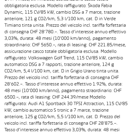
obbligatoria esclusa. Modello raffigurato: Škoda Fabia
Dynamic, 115 CV/85 kW, cambio DSG a 7 marce, trazione
anteriore, 121 g CO2/km, 5,3 l/100 km, cat. D in Verde
Timiano tinta unita. Prezzo del veicolo incl. tariffa forfettaria
di consegna CHF 28’780.–. Tasso d’interesse annuo effettivo
3,03%, durata: 48 mesi (10’000 km/anno), pagamento
straordinario: CHF 5650.–, rata di leasing: CHF 221.85/mese,
assicurazione casco totale obbligatoria esclusa. Modello
raffigurato: Volkswagen Golf Trend, 115 CV/85 kW, cambio
automatico DSG a 7 rapporti, trazione anteriore, 124 g
CO2/km, 5,4 l/100 km, cat. D in Grigio Urano tinta unita.
Prezzo del veicolo incl. tariffa forfettaria di consegna CHF
28’602.–. Tasso d’interesse annuo effettivo 1.92%, durata:
48 mesi (10’000 km/anno), pagamento straordinario: CHF
6500.–, rata di leasing: CHF 244.39/mese Modello
raffigurato: Audi A1 Sportback 30 TFSI Attraction, 115 CV/85
kW, cambio automatico S tronic a 7 marce, trazione
anteriore, 125 g CO2/km, 5,5 l/100 km, cat. D. Prezzo del
veicolo incl. tariffa forfettaria di consegna CHF 28’875.–.
Tasso d’interesse annuo effettivo 3,03%, durata: 48 mesi