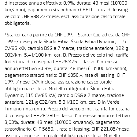
d’interesse annuo effettivo: 0,9%, durata: 48 mesi (10’000
km/anno), pagamento straordinario CHF 0.–, rata di leasing
veicolo: CHF 888.27/mese, escl. assicurazione casco totale
obbligatoria.
*Starter car a partire da CHF 199.–: Starter Car, ad es. da CHF
199.–/mese per la Škoda Fabia: Škoda Fabia Dynamic, 115
CV/85 kW, cambio DSG a 7 marce, trazione anteriore, 122 g
CO2/km, 5,4 l/100 km, cat. D. Prezzo del veicolo incl. tariffa
forfettaria di consegna CHF 28’475.–. Tasso d’interesse
annuo effettivo 3,03%, durata: 48 mesi (10’000 km/anno),
pagamento straordinario: CHF 6050.–, rata di leasing: CHF
199.–/mese, IVA inclusa, assicurazione casco totale
obbligatoria esclusa. Modello raffigurato: Škoda Fabia
Dynamic, 115 CV/85 kW, cambio DSG a 7 marce, trazione
anteriore, 121 g CO2/km, 5,3 l/100 km, cat. D in Verde
Timiano tinta unita. Prezzo del veicolo incl. tariffa forfettaria
di consegna CHF 28’780.–. Tasso d’interesse annuo effettivo
3,03%, durata: 48 mesi (10’000 km/anno), pagamento
straordinario: CHF 5650.–, rata di leasing: CHF 221.85/mese,
assicurazione casco totale obbligatoria esclusa. Modello