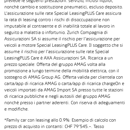
prevede le seguenti prestazioni: servizio, inclusi liquidi,
nonché cambio e sostituzione pneumatici, escluso deposito.
L’assicurazione sulle rate Special LeasingPLUS Care assicura
la rata di leasing contro i rischi di disoccupazione non
imputabile al contraente e di inabilità totale al lavoro in
seguito a malattia o infortunio. Zurich Compagnia di
Assicurazioni SA si assume il rischio per l’assicurazione per
veicoli a motore Special LeasingPLUS Care. Il soggetto che si
assume il rischio per l’assicurazione sulle rate Special
LeasingPLUS Care è AXA Assicurazioni SA. Ricarica a un
prezzo speciale: Offerta del gruppo AMAG volta alla
promozione a lungo termine della mobilità elettrica, con il
sostegno di AMAG Group AG. Offerta valida per clientela con
carta/app di ricarica AMAG o carta/app di ricarica chargeOn e
veicoli importati da AMAG Import SA presso tutte le stazioni
di ricarica pubbliche e negli autosili del gruppo AMAG
nonché presso i partner aderenti. Con riserva di adeguamenti
e modifiche.
*Family car con leasing allo 0.9%: Esempio di calcolo con
prezzo di acquisto in contanti: CHF 79’545.–. Tasso