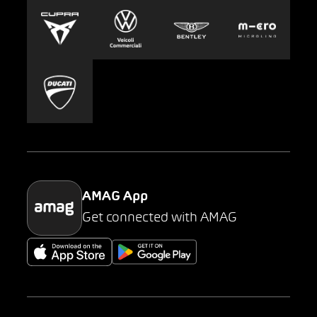
Europcar
Stampa
Carsharing
Mobility-as-a-Service
AMAG Classic
Parking
AMAG App
Get connected with AMAG