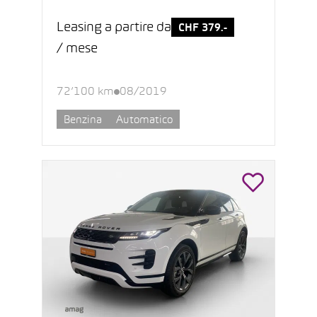
Leasing a partire da
CHF 379.-
/ mese
72’100 km
08/2019
Benzina
Automatico