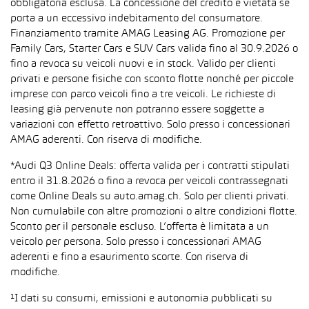
obbligatoria esclusa. La concessione del credito è vietata se
porta a un eccessivo indebitamento del consumatore.
Finanziamento tramite AMAG Leasing AG. Promozione per
Family Cars, Starter Cars e SUV Cars valida fino al 30.9.2026 o
fino a revoca su veicoli nuovi e in stock. Valido per clienti
privati e persone fisiche con sconto flotte nonché per piccole
imprese con parco veicoli fino a tre veicoli. Le richieste di
leasing già pervenute non potranno essere soggette a
variazioni con effetto retroattivo. Solo presso i concessionari
AMAG aderenti. Con riserva di modifiche.
*Audi Q3 Online Deals: offerta valida per i contratti stipulati
entro il 31.8.2026 o fino a revoca per veicoli contrassegnati
come Online Deals su auto.amag.ch. Solo per clienti privati.
Non cumulabile con altre promozioni o altre condizioni flotte.
Sconto per il personale escluso. L’offerta è limitata a un
veicolo per persona. Solo presso i concessionari AMAG
aderenti e fino a esaurimento scorte. Con riserva di
modifiche.
¹I dati su consumi, emissioni e autonomia pubblicati su