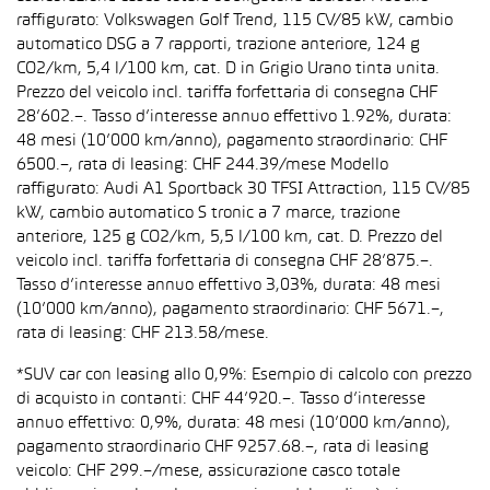
raffigurato: Volkswagen Golf Trend, 115 CV/85 kW, cambio
automatico DSG a 7 rapporti, trazione anteriore, 124 g
CO2/km, 5,4 l/100 km, cat. D in Grigio Urano tinta unita.
Prezzo del veicolo incl. tariffa forfettaria di consegna CHF
28’602.–. Tasso d’interesse annuo effettivo 1.92%, durata:
48 mesi (10’000 km/anno), pagamento straordinario: CHF
6500.–, rata di leasing: CHF 244.39/mese Modello
raffigurato: Audi A1 Sportback 30 TFSI Attraction, 115 CV/85
kW, cambio automatico S tronic a 7 marce, trazione
anteriore, 125 g CO2/km, 5,5 l/100 km, cat. D. Prezzo del
veicolo incl. tariffa forfettaria di consegna CHF 28’875.–.
Tasso d’interesse annuo effettivo 3,03%, durata: 48 mesi
(10’000 km/anno), pagamento straordinario: CHF 5671.–,
rata di leasing: CHF 213.58/mese.
*SUV car con leasing allo 0,9%: Esempio di calcolo con prezzo
di acquisto in contanti: CHF 44’920.–. Tasso d’interesse
annuo effettivo: 0,9%, durata: 48 mesi (10’000 km/anno),
pagamento straordinario CHF 9257.68.–, rata di leasing
veicolo: CHF 299.–/mese, assicurazione casco totale