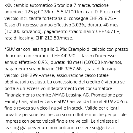
kW, cambio automatico S tronic a 7 marce, trazione
anteriore, 125 g CO2/km, 5,5 l/100 km, cat. D. Prezzo del
veicolo incl. tariffa forfettaria di consegna CHF 28’875.–.
Tasso d’interesse annuo effettivo 3,03%, durata: 48 mesi
(10’000 km/anno), pagamento straordinario: CHF 5671.–,
rata di leasing: CHF 213.58/mese.
*SUV car con leasing allo 0,9%: Esempio di calcolo con prezzo
di acquisto in contanti: CHF 44’920.–. Tasso d’interesse
annuo effettivo: 0,9%, durata: 48 mesi (10’000 km/anno),
pagamento straordinario CHF 9257.68.–, rata di leasing
veicolo: CHF 299.–/mese, assicurazione casco totale
obbligatoria esclusa. La concessione del credito è vietata se
porta a un eccessivo indebitamento del consumatore.
Finanziamento tramite AMAG Leasing AG. Promozione per
Family Cars, Starter Cars e SUV Cars valida fino al 30.9.2026 o
fino a revoca su veicoli nuovi e in stock. Valido per clienti
privati e persone fisiche con sconto flotte nonché per piccole
imprese con parco veicoli fino a tre veicoli. Le richieste di
leasing già pervenute non potranno essere soggette a