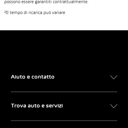
possono essere garantiti contrattualmente.
²Il tempo di ricarica può variare
Aiuto e contatto
Contatto
Trova auto e servizi
Presa d’appuntamento online
FAQ Acquisto di un’auto online
Trova auto