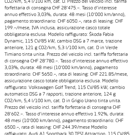
CO2/km, 5,4 l/100 km, cat. D. Prezzo del veicolo incl. tariffa
forfettaria di consegna CHF 28’475.–. Tasso d’interesse
annuo effettivo 3,03%, durata: 48 mesi (10’000 km/anno),
pagamento straordinario: CHF 6050.–, rata di leasing: CHF
199.–/mese, IVA inclusa, assicurazione casco totale
obbligatoria esclusa. Modello raffigurato: Škoda Fabia
Dynamic, 115 CV/85 kW, cambio DSG a 7 marce, trazione
anteriore, 121 g CO2/km, 5,3 l/100 km, cat. D in Verde
Timiano tinta unita. Prezzo del veicolo incl. tariffa forfettaria
di consegna CHF 28’780.–. Tasso d’interesse annuo effettivo
3,03%, durata: 48 mesi (10’000 km/anno), pagamento
straordinario: CHF 5650.–, rata di leasing: CHF 221.85/mese,
assicurazione casco totale obbligatoria esclusa. Modello
raffigurato: Volkswagen Golf Trend, 115 CV/85 kW, cambio
automatico DSG a 7 rapporti, trazione anteriore, 124 g
CO2/km, 5,4 l/100 km, cat. D in Grigio Urano tinta unita.
Prezzo del veicolo incl. tariffa forfettaria di consegna CHF
28’602.–. Tasso d’interesse annuo effettivo 1.92%, durata:
48 mesi (10’000 km/anno), pagamento straordinario: CHF
6500.–, rata di leasing: CHF 244.39/mese Modello
raffigurato: Audi A1 Sportback 30 TFSI Attraction, 115 CV/85