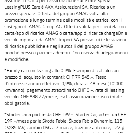
assume il rischio per l’assicurazione sulle rate Special
LeasingPLUS Care è AXA Assicurazioni SA. Ricarica a un
prezzo speciale: Offerta del gruppo AMAG volta alla
promozione a lungo termine della mobilità elettrica, con il
sostegno di AMAG Group AG. Offerta valida per clientela con
carta/app di ricarica AMAG o carta/app di ricarica chargeOn e
veicoli importati da AMAG Import SA presso tutte le stazioni
di ricarica pubbliche e negli autosili del gruppo AMAG
nonché presso i partner aderenti. Con riserva di adeguamenti
e modifiche.
*Family car con leasing allo 0.9%: Esempio di calcolo con
prezzo di acquisto in contanti: CHF 79’545.–. Tasso
d’interesse annuo effettivo: 0,9%, durata: 48 mesi (10’000
km/anno), pagamento straordinario CHF 0.–, rata di leasing
veicolo: CHF 888.27/mese, escl. assicurazione casco totale
obbligatoria.
*Starter car a partire da CHF 199.–: Starter Car, ad es. da CHF
199.–/mese per la Škoda Fabia: Škoda Fabia Dynamic, 115
CV/85 kW, cambio DSG a 7 marce, trazione anteriore, 122 g