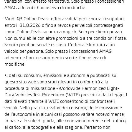
variazioni con effetto retroattivo. Solo presso i concessionari
AMAG aderenti. Con riserva di modifiche.
*Audi Q3 Online Deals: offerta valida per i contratti stipulati
entro il 31.8.2026 o fino a revoca per veicoli contrassegnati
come Online Deals su auto.amag.ch. Solo per clienti privati.
Non cumulabile con altre promozioni o altre condizioni flotte.
Sconto per il personale escluso. L’offerta è limitata a un
veicolo per persona. Solo presso i concessionari AMAG
aderenti e fino a esaurimento scorte. Con riserva di
modifiche.
¹I dati su consumi, emissioni e autonomia pubblicati su
questo sito web sono stati rilevati in conformità alla
procedura di misurazione «Worldwide Harmonized Light-
Duty Vehicles Test Procedure» (WLTP) prescritta dalla legge. I
dati rilevati tramite il WLTC consentono di confrontare i
veicoli. Nella pratica, i valori dei consumi, delle emissioni e
dell’autonomia in alcuni casi possono variare notevolmente
in base allo stile di guida, alle condizioni meteo e del traffico,
al carico, alla topografia e alla stagione. Pertanto non