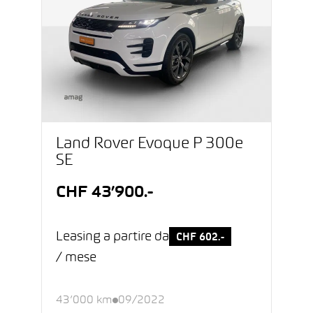
Land Rover Evoque P 300e
SE
CHF 43’900.-
Leasing a partire da
CHF 602.-
/ mese
43’000 km
09/2022