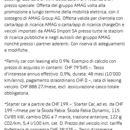
prezzo speciale: Offerta del gruppo AMAG volta alla
promozione a lungo termine della mobilità elettrica, con il
sostegno di AMAG Group AG. Offerta valida per clientela con
carta/app di ricarica AMAG o carta/app di ricarica chargeOn e
veicoli importati da AMAG Import SA presso tutte le stazioni
di ricarica pubbliche e negli autosili del gruppo AMAG
nonché presso i partner aderenti. Con riserva di adeguamenti
e modifiche.
*Family car con leasing allo 0.9%: Esempio di calcolo con
prezzo di acquisto in contanti: CHF 79’545.–. Tasso
d’interesse annuo effettivo: 0,9%, durata: 48 mesi (10’000
km/anno), pagamento straordinario CHF 0.–, rata di leasing
veicolo: CHF 888.27/mese, escl. assicurazione casco totale
obbligatoria.
*Starter car a partire da CHF 199.–: Starter Car, ad es. da CHF
199.–/mese per la Škoda Fabia: Škoda Fabia Dynamic, 115
CV/85 kW, cambio DSG a 7 marce, trazione anteriore, 122 g
CO2/km, 5,4 l/100 km, cat. D. Prezzo del veicolo incl. tariffa