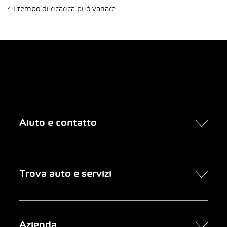
²Il tempo di ricarica può variare
Aiuto e contatto
Contatto
Trova auto e servizi
Presa d’appuntamento online
FAQ Acquisto di un’auto online
Trova auto
Azienda