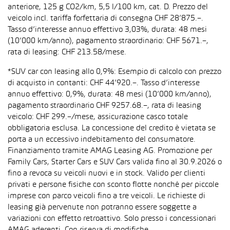
anteriore, 125 g CO2/km, 5,5 l/100 km, cat. D. Prezzo del
veicolo incl. tariffa forfettaria di consegna CHF 28’875.–.
Tasso d’interesse annuo effettivo 3,03%, durata: 48 mesi
(10’000 km/anno), pagamento straordinario: CHF 5671.–,
rata di leasing: CHF 213.58/mese.
*SUV car con leasing allo 0,9%: Esempio di calcolo con prezzo
di acquisto in contanti: CHF 44’920.–. Tasso d’interesse
annuo effettivo: 0,9%, durata: 48 mesi (10’000 km/anno),
pagamento straordinario CHF 9257.68.–, rata di leasing
veicolo: CHF 299.–/mese, assicurazione casco totale
obbligatoria esclusa. La concessione del credito è vietata se
porta a un eccessivo indebitamento del consumatore.
Finanziamento tramite AMAG Leasing AG. Promozione per
Family Cars, Starter Cars e SUV Cars valida fino al 30.9.2026 o
fino a revoca su veicoli nuovi e in stock. Valido per clienti
privati e persone fisiche con sconto flotte nonché per piccole
imprese con parco veicoli fino a tre veicoli. Le richieste di
leasing già pervenute non potranno essere soggette a
variazioni con effetto retroattivo. Solo presso i concessionari