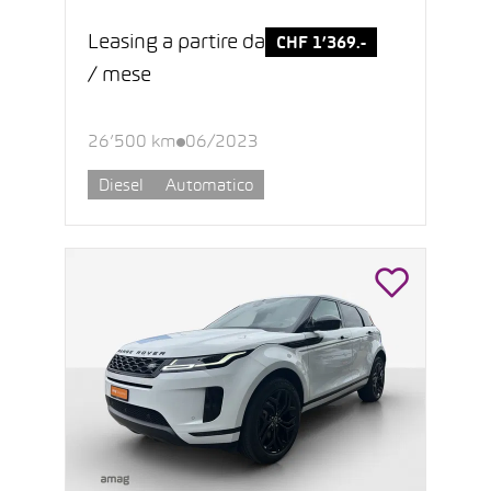
Leasing a partire da
CHF 1’369.-
/ mese
26’500 km
06/2023
Diesel
Automatico