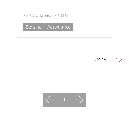
72’500 km
09/2019
Benzina
Automatico
24 Veicoli per pagina
1