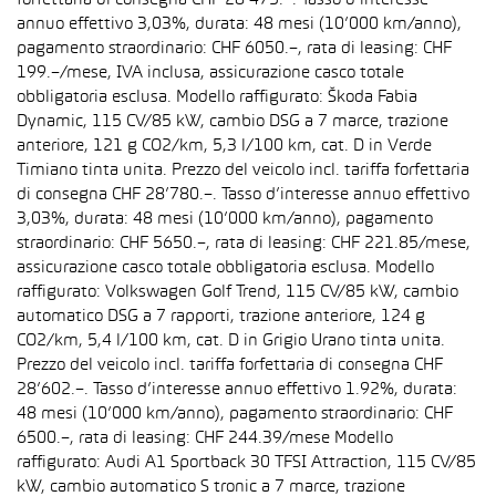
forfettaria di consegna CHF 28’475.–. Tasso d’interesse
annuo effettivo 3,03%, durata: 48 mesi (10’000 km/anno),
pagamento straordinario: CHF 6050.–, rata di leasing: CHF
199.–/mese, IVA inclusa, assicurazione casco totale
obbligatoria esclusa. Modello raffigurato: Škoda Fabia
Dynamic, 115 CV/85 kW, cambio DSG a 7 marce, trazione
anteriore, 121 g CO2/km, 5,3 l/100 km, cat. D in Verde
Timiano tinta unita. Prezzo del veicolo incl. tariffa forfettaria
di consegna CHF 28’780.–. Tasso d’interesse annuo effettivo
3,03%, durata: 48 mesi (10’000 km/anno), pagamento
straordinario: CHF 5650.–, rata di leasing: CHF 221.85/mese,
assicurazione casco totale obbligatoria esclusa. Modello
raffigurato: Volkswagen Golf Trend, 115 CV/85 kW, cambio
automatico DSG a 7 rapporti, trazione anteriore, 124 g
CO2/km, 5,4 l/100 km, cat. D in Grigio Urano tinta unita.
Prezzo del veicolo incl. tariffa forfettaria di consegna CHF
28’602.–. Tasso d’interesse annuo effettivo 1.92%, durata:
48 mesi (10’000 km/anno), pagamento straordinario: CHF
6500.–, rata di leasing: CHF 244.39/mese Modello
raffigurato: Audi A1 Sportback 30 TFSI Attraction, 115 CV/85
kW, cambio automatico S tronic a 7 marce, trazione