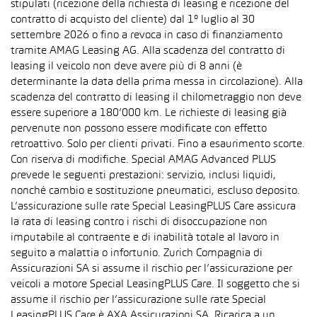
stipulati (ricezione della richiesta di leasing e ricezione del
contratto di acquisto del cliente) dal 1° luglio al 30
settembre 2026 o fino a revoca in caso di finanziamento
tramite AMAG Leasing AG. Alla scadenza del contratto di
leasing il veicolo non deve avere più di 8 anni (è
determinante la data della prima messa in circolazione). Alla
scadenza del contratto di leasing il chilometraggio non deve
essere superiore a 180’000 km. Le richieste di leasing già
pervenute non possono essere modificate con effetto
retroattivo. Solo per clienti privati. Fino a esaurimento scorte.
Con riserva di modifiche. Special AMAG Advanced PLUS
prevede le seguenti prestazioni: servizio, inclusi liquidi,
nonché cambio e sostituzione pneumatici, escluso deposito.
L’assicurazione sulle rate Special LeasingPLUS Care assicura
la rata di leasing contro i rischi di disoccupazione non
imputabile al contraente e di inabilità totale al lavoro in
seguito a malattia o infortunio. Zurich Compagnia di
Assicurazioni SA si assume il rischio per l’assicurazione per
veicoli a motore Special LeasingPLUS Care. Il soggetto che si
assume il rischio per l’assicurazione sulle rate Special
LeasingPLUS Care è AXA Assicurazioni SA. Ricarica a un