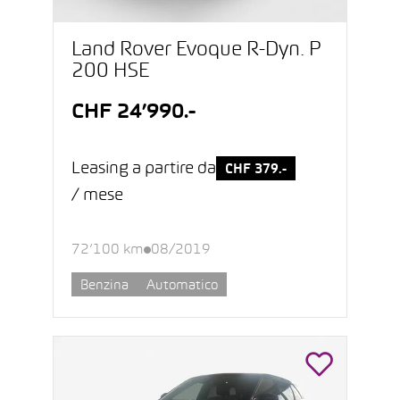
Land Rover Evoque R-Dyn. P
200 HSE
CHF 24’990.-
Leasing a partire da
CHF 379.-
/ mese
72’100 km
08/2019
Benzina
Automatico