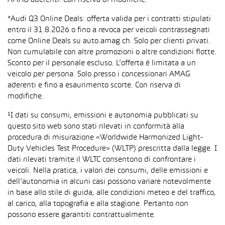
AMAG aderenti. Con riserva di modifiche.
*Audi Q3 Online Deals: offerta valida per i contratti stipulati
entro il 31.8.2026 o fino a revoca per veicoli contrassegnati
come Online Deals su auto.amag.ch. Solo per clienti privati.
Non cumulabile con altre promozioni o altre condizioni flotte.
Sconto per il personale escluso. L’offerta è limitata a un
veicolo per persona. Solo presso i concessionari AMAG
aderenti e fino a esaurimento scorte. Con riserva di
modifiche.
¹I dati su consumi, emissioni e autonomia pubblicati su
questo sito web sono stati rilevati in conformità alla
procedura di misurazione «Worldwide Harmonized Light-
Duty Vehicles Test Procedure» (WLTP) prescritta dalla legge. I
dati rilevati tramite il WLTC consentono di confrontare i
veicoli. Nella pratica, i valori dei consumi, delle emissioni e
dell’autonomia in alcuni casi possono variare notevolmente
in base allo stile di guida, alle condizioni meteo e del traffico,
al carico, alla topografia e alla stagione. Pertanto non
possono essere garantiti contrattualmente.