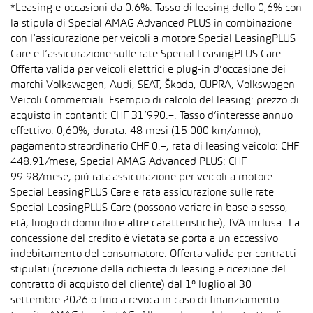
*Leasing e-occasioni da 0.6%: Tasso di leasing dello 0,6% con
la stipula di Special AMAG Advanced PLUS in combinazione
con l’assicurazione per veicoli a motore Special LeasingPLUS
Care e l’assicurazione sulle rate Special LeasingPLUS Care.
Offerta valida per veicoli elettrici e plug-in d’occasione dei
marchi Volkswagen, Audi, SEAT, Škoda, CUPRA, Volkswagen
Veicoli Commerciali. Esempio di calcolo del leasing: prezzo di
acquisto in contanti: CHF 31’990.–. Tasso d’interesse annuo
effettivo: 0,60%, durata: 48 mesi (15 000 km/anno),
pagamento straordinario CHF 0.–, rata di leasing veicolo: CHF
448.91/mese, Special AMAG Advanced PLUS: CHF
99.98/mese, più rata assicurazione per veicoli a motore
Special LeasingPLUS Care e rata assicurazione sulle rate
Special LeasingPLUS Care (possono variare in base a sesso,
età, luogo di domicilio e altre caratteristiche), IVA inclusa. La
concessione del credito è vietata se porta a un eccessivo
indebitamento del consumatore. Offerta valida per contratti
stipulati (ricezione della richiesta di leasing e ricezione del
contratto di acquisto del cliente) dal 1° luglio al 30
settembre 2026 o fino a revoca in caso di finanziamento