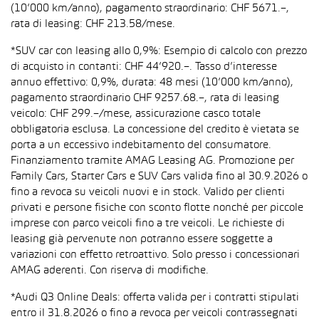
(10’000 km/anno), pagamento straordinario: CHF 5671.–,
rata di leasing: CHF 213.58/mese.
*SUV car con leasing allo 0,9%: Esempio di calcolo con prezzo
di acquisto in contanti: CHF 44’920.–. Tasso d’interesse
annuo effettivo: 0,9%, durata: 48 mesi (10’000 km/anno),
pagamento straordinario CHF 9257.68.–, rata di leasing
veicolo: CHF 299.–/mese, assicurazione casco totale
obbligatoria esclusa. La concessione del credito è vietata se
porta a un eccessivo indebitamento del consumatore.
Finanziamento tramite AMAG Leasing AG. Promozione per
Family Cars, Starter Cars e SUV Cars valida fino al 30.9.2026 o
fino a revoca su veicoli nuovi e in stock. Valido per clienti
privati e persone fisiche con sconto flotte nonché per piccole
imprese con parco veicoli fino a tre veicoli. Le richieste di
leasing già pervenute non potranno essere soggette a
variazioni con effetto retroattivo. Solo presso i concessionari
AMAG aderenti. Con riserva di modifiche.
*Audi Q3 Online Deals: offerta valida per i contratti stipulati
entro il 31.8.2026 o fino a revoca per veicoli contrassegnati