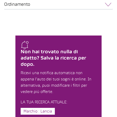
Ordinamento
Non hai trovato nulla di
adatto? Salva la ricerca per
dopo.
Ricevi una notifica automatica non
appena l'auto dei tuoi sogni è online. In
alternativa, puoi modificare i filtri per
vedere più offerte.
LA TUA RICERCA ATTUALE:
Marchio : Lancia