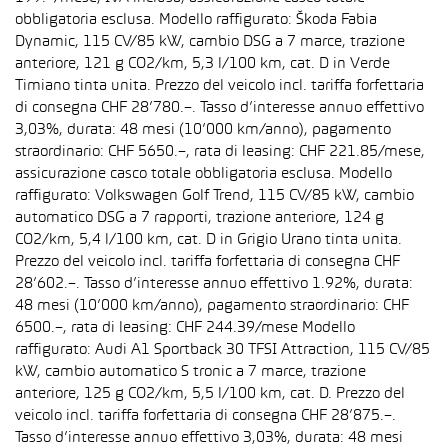
obbligatoria esclusa. Modello raffigurato: Škoda Fabia
Dynamic, 115 CV/85 kW, cambio DSG a 7 marce, trazione
anteriore, 121 g CO2/km, 5,3 l/100 km, cat. D in Verde
Timiano tinta unita. Prezzo del veicolo incl. tariffa forfettaria
di consegna CHF 28’780.–. Tasso d’interesse annuo effettivo
3,03%, durata: 48 mesi (10’000 km/anno), pagamento
straordinario: CHF 5650.–, rata di leasing: CHF 221.85/mese,
assicurazione casco totale obbligatoria esclusa. Modello
raffigurato: Volkswagen Golf Trend, 115 CV/85 kW, cambio
automatico DSG a 7 rapporti, trazione anteriore, 124 g
CO2/km, 5,4 l/100 km, cat. D in Grigio Urano tinta unita.
Prezzo del veicolo incl. tariffa forfettaria di consegna CHF
28’602.–. Tasso d’interesse annuo effettivo 1.92%, durata:
48 mesi (10’000 km/anno), pagamento straordinario: CHF
6500.–, rata di leasing: CHF 244.39/mese Modello
raffigurato: Audi A1 Sportback 30 TFSI Attraction, 115 CV/85
kW, cambio automatico S tronic a 7 marce, trazione
anteriore, 125 g CO2/km, 5,5 l/100 km, cat. D. Prezzo del
veicolo incl. tariffa forfettaria di consegna CHF 28’875.–.
Tasso d’interesse annuo effettivo 3,03%, durata: 48 mesi