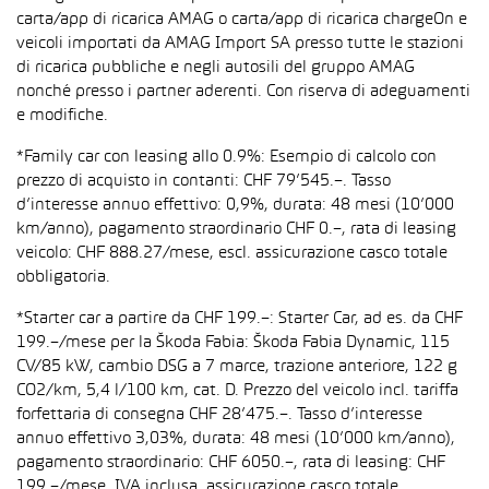
carta/app di ricarica AMAG o carta/app di ricarica chargeOn e
veicoli importati da AMAG Import SA presso tutte le stazioni
di ricarica pubbliche e negli autosili del gruppo AMAG
nonché presso i partner aderenti. Con riserva di adeguamenti
e modifiche.
*Family car con leasing allo 0.9%: Esempio di calcolo con
prezzo di acquisto in contanti: CHF 79’545.–. Tasso
d’interesse annuo effettivo: 0,9%, durata: 48 mesi (10’000
km/anno), pagamento straordinario CHF 0.–, rata di leasing
veicolo: CHF 888.27/mese, escl. assicurazione casco totale
obbligatoria.
*Starter car a partire da CHF 199.–: Starter Car, ad es. da CHF
199.–/mese per la Škoda Fabia: Škoda Fabia Dynamic, 115
CV/85 kW, cambio DSG a 7 marce, trazione anteriore, 122 g
CO2/km, 5,4 l/100 km, cat. D. Prezzo del veicolo incl. tariffa
forfettaria di consegna CHF 28’475.–. Tasso d’interesse
annuo effettivo 3,03%, durata: 48 mesi (10’000 km/anno),
pagamento straordinario: CHF 6050.–, rata di leasing: CHF
199.–/mese, IVA inclusa, assicurazione casco totale