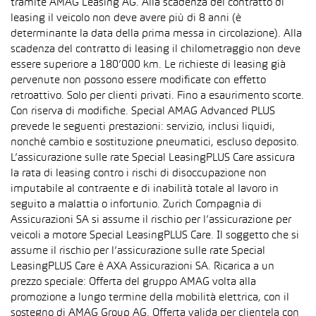
tramite AMAG Leasing AG. Alla scadenza del contratto di
leasing il veicolo non deve avere più di 8 anni (è
determinante la data della prima messa in circolazione). Alla
scadenza del contratto di leasing il chilometraggio non deve
essere superiore a 180’000 km. Le richieste di leasing già
pervenute non possono essere modificate con effetto
retroattivo. Solo per clienti privati. Fino a esaurimento scorte.
Con riserva di modifiche. Special AMAG Advanced PLUS
prevede le seguenti prestazioni: servizio, inclusi liquidi,
nonché cambio e sostituzione pneumatici, escluso deposito.
L’assicurazione sulle rate Special LeasingPLUS Care assicura
la rata di leasing contro i rischi di disoccupazione non
imputabile al contraente e di inabilità totale al lavoro in
seguito a malattia o infortunio. Zurich Compagnia di
Assicurazioni SA si assume il rischio per l’assicurazione per
veicoli a motore Special LeasingPLUS Care. Il soggetto che si
assume il rischio per l’assicurazione sulle rate Special
LeasingPLUS Care è AXA Assicurazioni SA. Ricarica a un
prezzo speciale: Offerta del gruppo AMAG volta alla
promozione a lungo termine della mobilità elettrica, con il
sostegno di AMAG Group AG. Offerta valida per clientela con