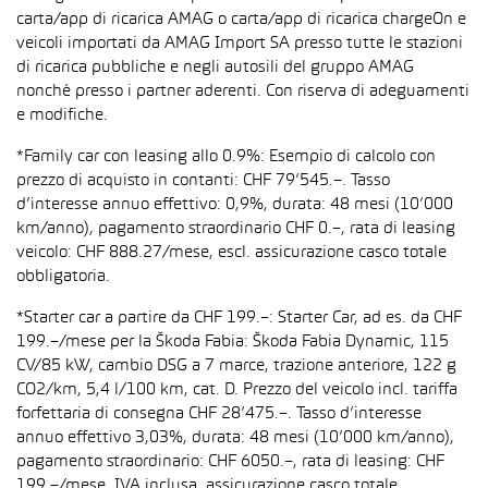
carta/app di ricarica AMAG o carta/app di ricarica chargeOn e
veicoli importati da AMAG Import SA presso tutte le stazioni
di ricarica pubbliche e negli autosili del gruppo AMAG
nonché presso i partner aderenti. Con riserva di adeguamenti
e modifiche.
*Family car con leasing allo 0.9%: Esempio di calcolo con
prezzo di acquisto in contanti: CHF 79’545.–. Tasso
d’interesse annuo effettivo: 0,9%, durata: 48 mesi (10’000
km/anno), pagamento straordinario CHF 0.–, rata di leasing
veicolo: CHF 888.27/mese, escl. assicurazione casco totale
obbligatoria.
*Starter car a partire da CHF 199.–: Starter Car, ad es. da CHF
199.–/mese per la Škoda Fabia: Škoda Fabia Dynamic, 115
CV/85 kW, cambio DSG a 7 marce, trazione anteriore, 122 g
CO2/km, 5,4 l/100 km, cat. D. Prezzo del veicolo incl. tariffa
forfettaria di consegna CHF 28’475.–. Tasso d’interesse
annuo effettivo 3,03%, durata: 48 mesi (10’000 km/anno),
pagamento straordinario: CHF 6050.–, rata di leasing: CHF
199.–/mese, IVA inclusa, assicurazione casco totale