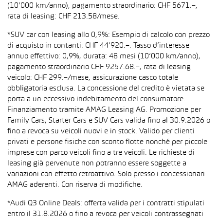
(10’000 km/anno), pagamento straordinario: CHF 5671.–,
rata di leasing: CHF 213.58/mese.
*SUV car con leasing allo 0,9%: Esempio di calcolo con prezzo
di acquisto in contanti: CHF 44’920.–. Tasso d’interesse
annuo effettivo: 0,9%, durata: 48 mesi (10’000 km/anno),
pagamento straordinario CHF 9257.68.–, rata di leasing
veicolo: CHF 299.–/mese, assicurazione casco totale
obbligatoria esclusa. La concessione del credito è vietata se
porta a un eccessivo indebitamento del consumatore.
Finanziamento tramite AMAG Leasing AG. Promozione per
Family Cars, Starter Cars e SUV Cars valida fino al 30.9.2026 o
fino a revoca su veicoli nuovi e in stock. Valido per clienti
privati e persone fisiche con sconto flotte nonché per piccole
imprese con parco veicoli fino a tre veicoli. Le richieste di
leasing già pervenute non potranno essere soggette a
variazioni con effetto retroattivo. Solo presso i concessionari
AMAG aderenti. Con riserva di modifiche.
*Audi Q3 Online Deals: offerta valida per i contratti stipulati
entro il 31.8.2026 o fino a revoca per veicoli contrassegnati