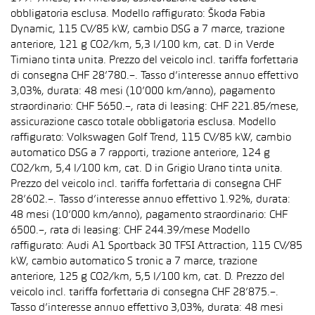
obbligatoria esclusa. Modello raffigurato: Škoda Fabia
Dynamic, 115 CV/85 kW, cambio DSG a 7 marce, trazione
anteriore, 121 g CO2/km, 5,3 l/100 km, cat. D in Verde
Timiano tinta unita. Prezzo del veicolo incl. tariffa forfettaria
di consegna CHF 28’780.–. Tasso d’interesse annuo effettivo
3,03%, durata: 48 mesi (10’000 km/anno), pagamento
straordinario: CHF 5650.–, rata di leasing: CHF 221.85/mese,
assicurazione casco totale obbligatoria esclusa. Modello
raffigurato: Volkswagen Golf Trend, 115 CV/85 kW, cambio
automatico DSG a 7 rapporti, trazione anteriore, 124 g
CO2/km, 5,4 l/100 km, cat. D in Grigio Urano tinta unita.
Prezzo del veicolo incl. tariffa forfettaria di consegna CHF
28’602.–. Tasso d’interesse annuo effettivo 1.92%, durata:
48 mesi (10’000 km/anno), pagamento straordinario: CHF
6500.–, rata di leasing: CHF 244.39/mese Modello
raffigurato: Audi A1 Sportback 30 TFSI Attraction, 115 CV/85
kW, cambio automatico S tronic a 7 marce, trazione
anteriore, 125 g CO2/km, 5,5 l/100 km, cat. D. Prezzo del
veicolo incl. tariffa forfettaria di consegna CHF 28’875.–.
Tasso d’interesse annuo effettivo 3,03%, durata: 48 mesi