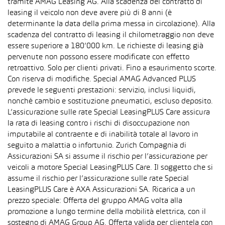
tramite AMAG Leasing AG. Alla scadenza del contratto di
leasing il veicolo non deve avere più di 8 anni (è
determinante la data della prima messa in circolazione). Alla
scadenza del contratto di leasing il chilometraggio non deve
essere superiore a 180’000 km. Le richieste di leasing già
pervenute non possono essere modificate con effetto
retroattivo. Solo per clienti privati. Fino a esaurimento scorte.
Con riserva di modifiche. Special AMAG Advanced PLUS
prevede le seguenti prestazioni: servizio, inclusi liquidi,
nonché cambio e sostituzione pneumatici, escluso deposito.
L’assicurazione sulle rate Special LeasingPLUS Care assicura
la rata di leasing contro i rischi di disoccupazione non
imputabile al contraente e di inabilità totale al lavoro in
seguito a malattia o infortunio. Zurich Compagnia di
Assicurazioni SA si assume il rischio per l’assicurazione per
veicoli a motore Special LeasingPLUS Care. Il soggetto che si
assume il rischio per l’assicurazione sulle rate Special
LeasingPLUS Care è AXA Assicurazioni SA. Ricarica a un
prezzo speciale: Offerta del gruppo AMAG volta alla
promozione a lungo termine della mobilità elettrica, con il
sostegno di AMAG Group AG. Offerta valida per clientela con