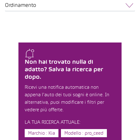
Ordinamento
Non hai trovato nulla di
adatto? Salva la ricerca per
dopo.
Ricevi una notifica automatica non
appena l'auto dei tuoi sogni è online. In
alternativa, puoi modificare i filtri per
vedere più offerte.
LA TUA RICERCA ATTUALE:
Marchio : Kia
Modello : pro_ceed