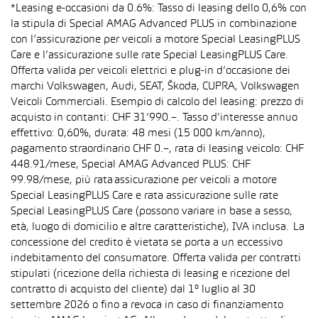
*Leasing e-occasioni da 0.6%: Tasso di leasing dello 0,6% con
la stipula di Special AMAG Advanced PLUS in combinazione
con l’assicurazione per veicoli a motore Special LeasingPLUS
Care e l’assicurazione sulle rate Special LeasingPLUS Care.
Offerta valida per veicoli elettrici e plug-in d’occasione dei
marchi Volkswagen, Audi, SEAT, Škoda, CUPRA, Volkswagen
Veicoli Commerciali. Esempio di calcolo del leasing: prezzo di
acquisto in contanti: CHF 31’990.–. Tasso d’interesse annuo
effettivo: 0,60%, durata: 48 mesi (15 000 km/anno),
pagamento straordinario CHF 0.–, rata di leasing veicolo: CHF
448.91/mese, Special AMAG Advanced PLUS: CHF
99.98/mese, più rata assicurazione per veicoli a motore
Special LeasingPLUS Care e rata assicurazione sulle rate
Special LeasingPLUS Care (possono variare in base a sesso,
età, luogo di domicilio e altre caratteristiche), IVA inclusa. La
concessione del credito è vietata se porta a un eccessivo
indebitamento del consumatore. Offerta valida per contratti
stipulati (ricezione della richiesta di leasing e ricezione del
contratto di acquisto del cliente) dal 1° luglio al 30
settembre 2026 o fino a revoca in caso di finanziamento