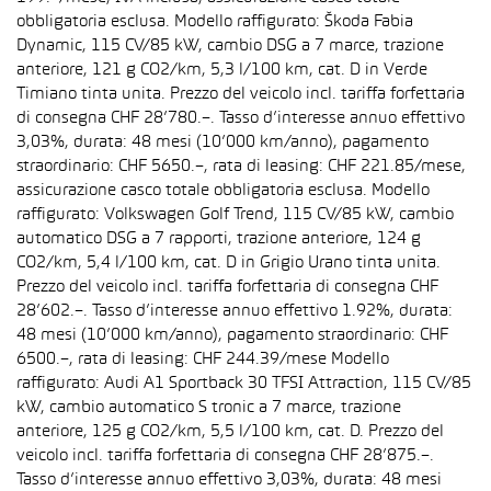
obbligatoria esclusa. Modello raffigurato: Škoda Fabia
Dynamic, 115 CV/85 kW, cambio DSG a 7 marce, trazione
anteriore, 121 g CO2/km, 5,3 l/100 km, cat. D in Verde
Timiano tinta unita. Prezzo del veicolo incl. tariffa forfettaria
di consegna CHF 28’780.–. Tasso d’interesse annuo effettivo
3,03%, durata: 48 mesi (10’000 km/anno), pagamento
straordinario: CHF 5650.–, rata di leasing: CHF 221.85/mese,
assicurazione casco totale obbligatoria esclusa. Modello
raffigurato: Volkswagen Golf Trend, 115 CV/85 kW, cambio
automatico DSG a 7 rapporti, trazione anteriore, 124 g
CO2/km, 5,4 l/100 km, cat. D in Grigio Urano tinta unita.
Prezzo del veicolo incl. tariffa forfettaria di consegna CHF
28’602.–. Tasso d’interesse annuo effettivo 1.92%, durata:
48 mesi (10’000 km/anno), pagamento straordinario: CHF
6500.–, rata di leasing: CHF 244.39/mese Modello
raffigurato: Audi A1 Sportback 30 TFSI Attraction, 115 CV/85
kW, cambio automatico S tronic a 7 marce, trazione
anteriore, 125 g CO2/km, 5,5 l/100 km, cat. D. Prezzo del
veicolo incl. tariffa forfettaria di consegna CHF 28’875.–.
Tasso d’interesse annuo effettivo 3,03%, durata: 48 mesi