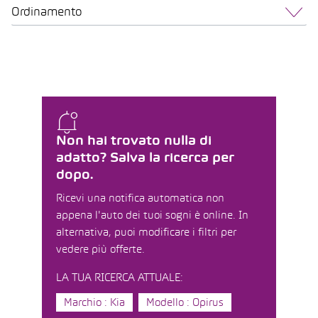
Ordinamento
Non hai trovato nulla di
adatto? Salva la ricerca per
dopo.
Ricevi una notifica automatica non
appena l'auto dei tuoi sogni è online. In
alternativa, puoi modificare i filtri per
vedere più offerte.
LA TUA RICERCA ATTUALE:
Marchio : Kia
Modello : Opirus