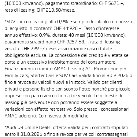
(10’000 km/anno), pagamento straordinario: CHF 5671.–,
rata di leasing: CHF 213.58/mese.
*SUV car con leasing allo 0,9%: Esempio di calcolo con prezzo
di acquisto in contanti: CHF 44’920.–. Tasso d’interesse
annuo effettivo: 0,9%, durata: 48 mesi (10’000 km/anno),
pagamento straordinario CHF 9257.68.–, rata di leasing
veicolo: CHF 299.–/mese, assicurazione casco totale
obbligatoria esclusa. La concessione del credito è vietata se
porta a un eccessivo indebitamento del consumatore.
Finanziamento tramite AMAG Leasing AG. Promozione per
Family Cars, Starter Cars e SUV Cars valida fino al 30.9.2026 o
fino a revoca su veicoli nuovi e in stock. Valido per clienti
privati e persone fisiche con sconto flotte nonché per piccole
imprese con parco veicoli fino a tre veicoli. Le richieste di
leasing già pervenute non potranno essere soggette a
variazioni con effetto retroattivo. Solo presso i concessionari
AMAG aderenti. Con riserva di modifiche.
*Audi Q3 Online Deals: offerta valida per i contratti stipulati
entro il 31.8.2026 o fino a revoca per veicoli contrassegnati