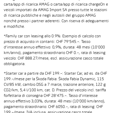
carta/app di ricarica AMAG o carta/app di ricarica chargeOn e
veicoli importati da AMAG Import SA presso tutte le stazioni
di ricarica pubbliche e negli autosili del gruppo AMAG
nonché presso i partner aderenti. Con riserva di adeguamenti
e modifiche.
*Family car con leasing allo 0.9%: Esempio di calcolo con
prezzo di acquisto in contanti: CHF 79’545.–. Tasso
d’interesse annuo effettivo: 0,9%, durata: 48 mesi (10’000
km/anno), pagamento straordinario CHF 0.–, rata di leasing
veicolo: CHF 888.27/mese, escl. assicurazione casco totale
obbligatoria.
*Starter car a partire da CHF 199.–: Starter Car, ad es. da CHF
199.–/mese per la Škoda Fabia: Škoda Fabia Dynamic, 115
CV/85 kW, cambio DSG a 7 marce, trazione anteriore, 122 g
CO2/km, 5,4 l/100 km, cat. D. Prezzo del veicolo incl. tariffa
forfettaria di consegna CHF 28’475.–. Tasso d’interesse
annuo effettivo 3,03%, durata: 48 mesi (10’000 km/anno),
pagamento straordinario: CHF 6050.–, rata di leasing: CHF
199.–/mese, IVA inclusa, assicurazione casco totale