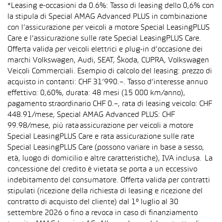
*Leasing e-occasioni da 0.6%: Tasso di leasing dello 0,6% con
la stipula di Special AMAG Advanced PLUS in combinazione
con l’assicurazione per veicoli a motore Special LeasingPLUS
Care e l’assicurazione sulle rate Special LeasingPLUS Care.
Offerta valida per veicoli elettrici e plug-in d’occasione dei
marchi Volkswagen, Audi, SEAT, Škoda, CUPRA, Volkswagen
Veicoli Commerciali. Esempio di calcolo del leasing: prezzo di
acquisto in contanti: CHF 31’990.–. Tasso d’interesse annuo
effettivo: 0,60%, durata: 48 mesi (15 000 km/anno),
pagamento straordinario CHF 0.–, rata di leasing veicolo: CHF
448.91/mese, Special AMAG Advanced PLUS: CHF
99.98/mese, più rata assicurazione per veicoli a motore
Special LeasingPLUS Care e rata assicurazione sulle rate
Special LeasingPLUS Care (possono variare in base a sesso,
età, luogo di domicilio e altre caratteristiche), IVA inclusa. La
concessione del credito è vietata se porta a un eccessivo
indebitamento del consumatore. Offerta valida per contratti
stipulati (ricezione della richiesta di leasing e ricezione del
contratto di acquisto del cliente) dal 1° luglio al 30
settembre 2026 o fino a revoca in caso di finanziamento