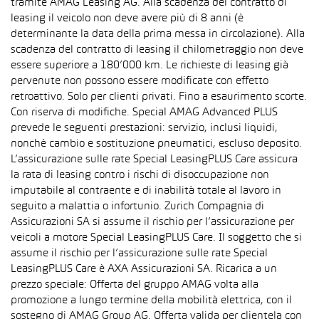
tramite AMAG Leasing AG. Alla scadenza del contratto di
leasing il veicolo non deve avere più di 8 anni (è
determinante la data della prima messa in circolazione). Alla
scadenza del contratto di leasing il chilometraggio non deve
essere superiore a 180’000 km. Le richieste di leasing già
pervenute non possono essere modificate con effetto
retroattivo. Solo per clienti privati. Fino a esaurimento scorte.
Con riserva di modifiche. Special AMAG Advanced PLUS
prevede le seguenti prestazioni: servizio, inclusi liquidi,
nonché cambio e sostituzione pneumatici, escluso deposito.
L’assicurazione sulle rate Special LeasingPLUS Care assicura
la rata di leasing contro i rischi di disoccupazione non
imputabile al contraente e di inabilità totale al lavoro in
seguito a malattia o infortunio. Zurich Compagnia di
Assicurazioni SA si assume il rischio per l’assicurazione per
veicoli a motore Special LeasingPLUS Care. Il soggetto che si
assume il rischio per l’assicurazione sulle rate Special
LeasingPLUS Care è AXA Assicurazioni SA. Ricarica a un
prezzo speciale: Offerta del gruppo AMAG volta alla
promozione a lungo termine della mobilità elettrica, con il
sostegno di AMAG Group AG. Offerta valida per clientela con