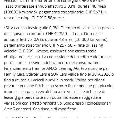
veicolo incl. tariffa forfettaria di consegna CHF 28’875.–.
Tasso d’interesse annuo effettivo 3,03%, durata: 48 mesi
(10’000 km/anno), pagamento straordinario: CHF 5671.–,
rata di leasing: CHF 213.58/mese.
*SUV car con leasing allo 0,9%: Esempio di calcolo con prezzo
di acquisto in contanti: CHF 44’920.–. Tasso d’interesse
annuo effettivo: 0,9%, durata: 48 mesi (10’000 km/anno),
pagamento straordinario CHF 9257.68.–, rata di leasing
veicolo: CHF 299.–/mese, assicurazione casco totale
obbligatoria esclusa. La concessione del credito è vietata se
porta a un eccessivo indebitamento del consumatore.
Finanziamento tramite AMAG Leasing AG. Promozione per
Family Cars, Starter Cars e SUV Cars valida fino al 30.9.2026 o
fino a revoca su veicoli nuovi e in stock. Valido per clienti
privati e persone fisiche con sconto flotte nonché per piccole
imprese con parco veicoli fino a tre veicoli. Le richieste di
leasing già pervenute non potranno essere soggette a
variazioni con effetto retroattivo. Solo presso i concessionari
AMAG aderenti. Con riserva di modifiche.