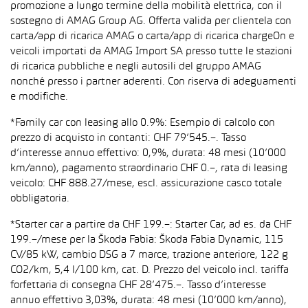
promozione a lungo termine della mobilità elettrica, con il
sostegno di AMAG Group AG. Offerta valida per clientela con
carta/app di ricarica AMAG o carta/app di ricarica chargeOn e
veicoli importati da AMAG Import SA presso tutte le stazioni
di ricarica pubbliche e negli autosili del gruppo AMAG
nonché presso i partner aderenti. Con riserva di adeguamenti
e modifiche.
*Family car con leasing allo 0.9%: Esempio di calcolo con
prezzo di acquisto in contanti: CHF 79’545.–. Tasso
d’interesse annuo effettivo: 0,9%, durata: 48 mesi (10’000
km/anno), pagamento straordinario CHF 0.–, rata di leasing
veicolo: CHF 888.27/mese, escl. assicurazione casco totale
obbligatoria.
*Starter car a partire da CHF 199.–: Starter Car, ad es. da CHF
199.–/mese per la Škoda Fabia: Škoda Fabia Dynamic, 115
CV/85 kW, cambio DSG a 7 marce, trazione anteriore, 122 g
CO2/km, 5,4 l/100 km, cat. D. Prezzo del veicolo incl. tariffa
forfettaria di consegna CHF 28’475.–. Tasso d’interesse
annuo effettivo 3,03%, durata: 48 mesi (10’000 km/anno),