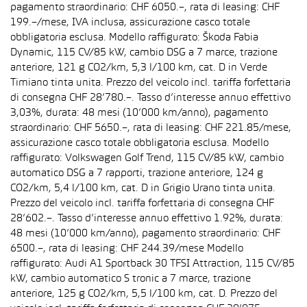
pagamento straordinario: CHF 6050.–, rata di leasing: CHF
199.–/mese, IVA inclusa, assicurazione casco totale
obbligatoria esclusa. Modello raffigurato: Škoda Fabia
Dynamic, 115 CV/85 kW, cambio DSG a 7 marce, trazione
anteriore, 121 g CO2/km, 5,3 l/100 km, cat. D in Verde
Timiano tinta unita. Prezzo del veicolo incl. tariffa forfettaria
di consegna CHF 28’780.–. Tasso d’interesse annuo effettivo
3,03%, durata: 48 mesi (10’000 km/anno), pagamento
straordinario: CHF 5650.–, rata di leasing: CHF 221.85/mese,
assicurazione casco totale obbligatoria esclusa. Modello
raffigurato: Volkswagen Golf Trend, 115 CV/85 kW, cambio
automatico DSG a 7 rapporti, trazione anteriore, 124 g
CO2/km, 5,4 l/100 km, cat. D in Grigio Urano tinta unita.
Prezzo del veicolo incl. tariffa forfettaria di consegna CHF
28’602.–. Tasso d’interesse annuo effettivo 1.92%, durata:
48 mesi (10’000 km/anno), pagamento straordinario: CHF
6500.–, rata di leasing: CHF 244.39/mese Modello
raffigurato: Audi A1 Sportback 30 TFSI Attraction, 115 CV/85
kW, cambio automatico S tronic a 7 marce, trazione
anteriore, 125 g CO2/km, 5,5 l/100 km, cat. D. Prezzo del