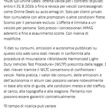
*Audi Q3 Online Deals: offerta valida per i contratti stipulati
entro il 31.8.2026 o fino a revoca per veicoli contrassegnati
come Online Deals su auto.amag.ch. Solo per clienti privati.
Non cumulabile con altre promozioni o altre condizioni flotte.
Sconto per il personale escluso. L’offerta è limitata a un
veicolo per persona. Solo presso i concessionari AMAG
aderenti e fino a esaurimento scorte. Con riserva di
modifiche.
¹I dati su consumi, emissioni e autonomia pubblicati su
questo sito web sono stati rilevati in conformità alla
procedura di misurazione «Worldwide Harmonized Light-
Duty Vehicles Test Procedure» (WLTP) prescritta dalla legge. I
dati rilevati tramite il WLTC consentono di confrontare i
veicoli. Nella pratica, i valori dei consumi, delle emissioni e
dell’autonomia in alcuni casi possono variare notevolmente
in base allo stile di guida, alle condizioni meteo e del traffico,
al carico, alla topografia e alla stagione. Pertanto non
possono essere garantiti contrattualmente.
²Il tempo di ricarica può variare