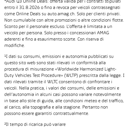
*Audi Q3 Online Deals: offerta valida per i contratti stipulati
entro il 31.8.2026 o fino a revoca per veicoli contrassegnati
come Online Deals su auto.amag.ch. Solo per clienti privati.
Non cumulabile con altre promozioni o altre condizioni flotte.
Sconto per il personale escluso. L’offerta è limitata a un
veicolo per persona. Solo presso i concessionari AMAG
aderenti e fino a esaurimento scorte. Con riserva di
modifiche.
¹I dati su consumi, emissioni e autonomia pubblicati su
questo sito web sono stati rilevati in conformità alla
procedura di misurazione «Worldwide Harmonized Light-
Duty Vehicles Test Procedure» (WLTP) prescritta dalla legge. I
dati rilevati tramite il WLTC consentono di confrontare i
veicoli. Nella pratica, i valori dei consumi, delle emissioni e
dell’autonomia in alcuni casi possono variare notevolmente
in base allo stile di guida, alle condizioni meteo e del traffico,
al carico, alla topografia e alla stagione. Pertanto non
possono essere garantiti contrattualmente.
²Il tempo di ricarica può variare