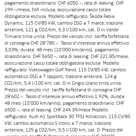
pagamento straordinario: CHF 6050.–, rata di leasing: CHF
199.–/mese, IVA inclusa, assicurazione casco totale
obbligatoria esclusa. Modello raffigurato: Škoda Fabia
Dynamic, 115 CV/85 kW, cambio DSG a 7 marce, trazione
anteriore, 121 g CO2/km, 5,3 l/100 km, cat. D in Verde
Timiano tinta unita. Prezzo del veicolo incl. tariffa forfettaria
di consegna CHF 28’780.–. Tasso d’interesse annuo effettivo
3,03%, durata: 48 mesi (10’000 km/anno), pagamento
straordinario: CHF 5650.–, rata di leasing: CHF 221.85/mese,
assicurazione casco totale obbligatoria esclusa. Modello
raffigurato: Volkswagen Golf Trend, 115 CV/85 kW, cambio
automatico DSG a 7 rapporti, trazione anteriore, 124 g
CO2/km, 5,4 l/100 km, cat. D in Grigio Urano tinta unita.
Prezzo del veicolo incl. tariffa forfettaria di consegna CHF
28’602.–. Tasso d’interesse annuo effettivo 1.92%, durata:
48 mesi (10’000 km/anno), pagamento straordinario: CHF
6500.–, rata di leasing: CHF 244.39/mese Modello
raffigurato: Audi A1 Sportback 30 TFSI Attraction, 115 CV/85
kW, cambio automatico S tronic a 7 marce, trazione
anteriore, 125 g CO2/km, 5,5 l/100 km, cat. D. Prezzo del