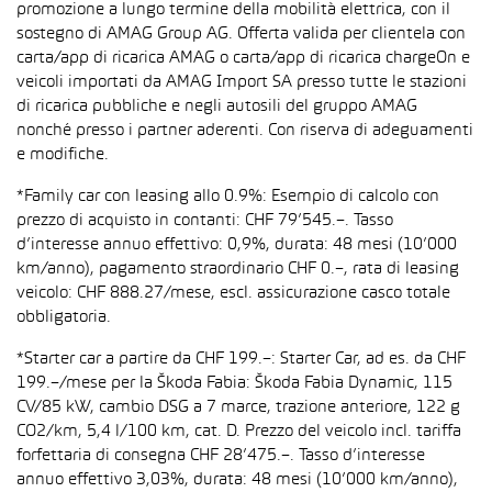
promozione a lungo termine della mobilità elettrica, con il
sostegno di AMAG Group AG. Offerta valida per clientela con
carta/app di ricarica AMAG o carta/app di ricarica chargeOn e
veicoli importati da AMAG Import SA presso tutte le stazioni
di ricarica pubbliche e negli autosili del gruppo AMAG
nonché presso i partner aderenti. Con riserva di adeguamenti
e modifiche.
*Family car con leasing allo 0.9%: Esempio di calcolo con
prezzo di acquisto in contanti: CHF 79’545.–. Tasso
d’interesse annuo effettivo: 0,9%, durata: 48 mesi (10’000
km/anno), pagamento straordinario CHF 0.–, rata di leasing
veicolo: CHF 888.27/mese, escl. assicurazione casco totale
obbligatoria.
*Starter car a partire da CHF 199.–: Starter Car, ad es. da CHF
199.–/mese per la Škoda Fabia: Škoda Fabia Dynamic, 115
CV/85 kW, cambio DSG a 7 marce, trazione anteriore, 122 g
CO2/km, 5,4 l/100 km, cat. D. Prezzo del veicolo incl. tariffa
forfettaria di consegna CHF 28’475.–. Tasso d’interesse
annuo effettivo 3,03%, durata: 48 mesi (10’000 km/anno),