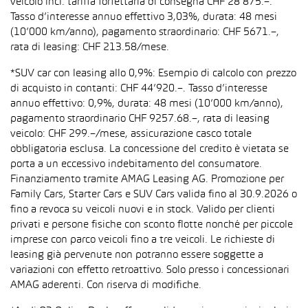
veicolo incl. tariffa forfettaria di consegna CHF 28’875.–.
Tasso d’interesse annuo effettivo 3,03%, durata: 48 mesi
(10’000 km/anno), pagamento straordinario: CHF 5671.–,
rata di leasing: CHF 213.58/mese.
*SUV car con leasing allo 0,9%: Esempio di calcolo con prezzo
di acquisto in contanti: CHF 44’920.–. Tasso d’interesse
annuo effettivo: 0,9%, durata: 48 mesi (10’000 km/anno),
pagamento straordinario CHF 9257.68.–, rata di leasing
veicolo: CHF 299.–/mese, assicurazione casco totale
obbligatoria esclusa. La concessione del credito è vietata se
porta a un eccessivo indebitamento del consumatore.
Finanziamento tramite AMAG Leasing AG. Promozione per
Family Cars, Starter Cars e SUV Cars valida fino al 30.9.2026 o
fino a revoca su veicoli nuovi e in stock. Valido per clienti
privati e persone fisiche con sconto flotte nonché per piccole
imprese con parco veicoli fino a tre veicoli. Le richieste di
leasing già pervenute non potranno essere soggette a
variazioni con effetto retroattivo. Solo presso i concessionari
AMAG aderenti. Con riserva di modifiche.