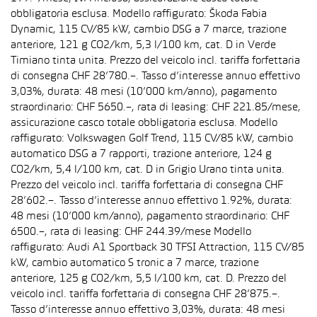
obbligatoria esclusa. Modello raffigurato: Škoda Fabia
Dynamic, 115 CV/85 kW, cambio DSG a 7 marce, trazione
anteriore, 121 g CO2/km, 5,3 l/100 km, cat. D in Verde
Timiano tinta unita. Prezzo del veicolo incl. tariffa forfettaria
di consegna CHF 28’780.–. Tasso d’interesse annuo effettivo
3,03%, durata: 48 mesi (10’000 km/anno), pagamento
straordinario: CHF 5650.–, rata di leasing: CHF 221.85/mese,
assicurazione casco totale obbligatoria esclusa. Modello
raffigurato: Volkswagen Golf Trend, 115 CV/85 kW, cambio
automatico DSG a 7 rapporti, trazione anteriore, 124 g
CO2/km, 5,4 l/100 km, cat. D in Grigio Urano tinta unita.
Prezzo del veicolo incl. tariffa forfettaria di consegna CHF
28’602.–. Tasso d’interesse annuo effettivo 1.92%, durata:
48 mesi (10’000 km/anno), pagamento straordinario: CHF
6500.–, rata di leasing: CHF 244.39/mese Modello
raffigurato: Audi A1 Sportback 30 TFSI Attraction, 115 CV/85
kW, cambio automatico S tronic a 7 marce, trazione
anteriore, 125 g CO2/km, 5,5 l/100 km, cat. D. Prezzo del
veicolo incl. tariffa forfettaria di consegna CHF 28’875.–.
Tasso d’interesse annuo effettivo 3,03%, durata: 48 mesi