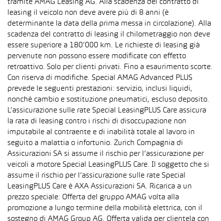
tramite AMAG Leasing AG. Alla scadenza del contratto di
leasing il veicolo non deve avere più di 8 anni (è
determinante la data della prima messa in circolazione). Alla
scadenza del contratto di leasing il chilometraggio non deve
essere superiore a 180’000 km. Le richieste di leasing già
pervenute non possono essere modificate con effetto
retroattivo. Solo per clienti privati. Fino a esaurimento scorte.
Con riserva di modifiche. Special AMAG Advanced PLUS
prevede le seguenti prestazioni: servizio, inclusi liquidi,
nonché cambio e sostituzione pneumatici, escluso deposito.
L’assicurazione sulle rate Special LeasingPLUS Care assicura
la rata di leasing contro i rischi di disoccupazione non
imputabile al contraente e di inabilità totale al lavoro in
seguito a malattia o infortunio. Zurich Compagnia di
Assicurazioni SA si assume il rischio per l’assicurazione per
veicoli a motore Special LeasingPLUS Care. Il soggetto che si
assume il rischio per l’assicurazione sulle rate Special
LeasingPLUS Care è AXA Assicurazioni SA. Ricarica a un
prezzo speciale: Offerta del gruppo AMAG volta alla
promozione a lungo termine della mobilità elettrica, con il
sostegno di AMAG Group AG. Offerta valida per clientela con