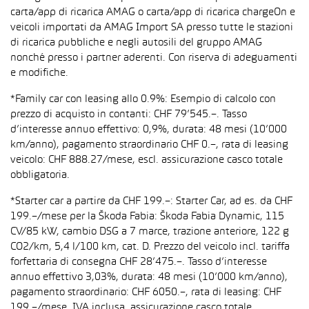
carta/app di ricarica AMAG o carta/app di ricarica chargeOn e
veicoli importati da AMAG Import SA presso tutte le stazioni
di ricarica pubbliche e negli autosili del gruppo AMAG
nonché presso i partner aderenti. Con riserva di adeguamenti
e modifiche.
*Family car con leasing allo 0.9%: Esempio di calcolo con
prezzo di acquisto in contanti: CHF 79’545.–. Tasso
d’interesse annuo effettivo: 0,9%, durata: 48 mesi (10’000
km/anno), pagamento straordinario CHF 0.–, rata di leasing
veicolo: CHF 888.27/mese, escl. assicurazione casco totale
obbligatoria.
*Starter car a partire da CHF 199.–: Starter Car, ad es. da CHF
199.–/mese per la Škoda Fabia: Škoda Fabia Dynamic, 115
CV/85 kW, cambio DSG a 7 marce, trazione anteriore, 122 g
CO2/km, 5,4 l/100 km, cat. D. Prezzo del veicolo incl. tariffa
forfettaria di consegna CHF 28’475.–. Tasso d’interesse
annuo effettivo 3,03%, durata: 48 mesi (10’000 km/anno),
pagamento straordinario: CHF 6050.–, rata di leasing: CHF
199.–/mese, IVA inclusa, assicurazione casco totale