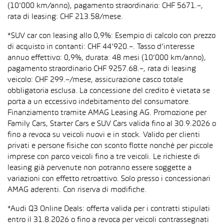
(10’000 km/anno), pagamento straordinario: CHF 5671.–,
rata di leasing: CHF 213.58/mese.
*SUV car con leasing allo 0,9%: Esempio di calcolo con prezzo
di acquisto in contanti: CHF 44’920.–. Tasso d’interesse
annuo effettivo: 0,9%, durata: 48 mesi (10’000 km/anno),
pagamento straordinario CHF 9257.68.–, rata di leasing
veicolo: CHF 299.–/mese, assicurazione casco totale
obbligatoria esclusa. La concessione del credito è vietata se
porta a un eccessivo indebitamento del consumatore.
Finanziamento tramite AMAG Leasing AG. Promozione per
Family Cars, Starter Cars e SUV Cars valida fino al 30.9.2026 o
fino a revoca su veicoli nuovi e in stock. Valido per clienti
privati e persone fisiche con sconto flotte nonché per piccole
imprese con parco veicoli fino a tre veicoli. Le richieste di
leasing già pervenute non potranno essere soggette a
variazioni con effetto retroattivo. Solo presso i concessionari
AMAG aderenti. Con riserva di modifiche.
*Audi Q3 Online Deals: offerta valida per i contratti stipulati
entro il 31.8.2026 o fino a revoca per veicoli contrassegnati