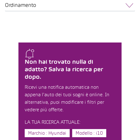
Ordinamento
Non hai trovato nulla di
adatto? Salva la ricerca per
dopo.
Ricevi una notifica automatica non
appena l'auto dei tuoi sogni è online. In
alternativa, puoi modificare i filtri per
vedere più offerte.
LA TUA RICERCA ATTUALE:
Marchio : Hyundai
Modello : i10