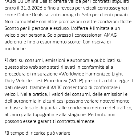
*Audi Q3 Online Deals: offerta valida per i contratti stipulati
entro il 31.8.2026 o fino a revoca per veicoli contrassegnati
come Online Deals su auto.amag.ch. Solo per clienti privati.
Non cumulabile con altre promozioni o altre condizioni flotte.
Sconto per il personale escluso. L’offerta è limitata a un
veicolo per persona. Solo presso i concessionari AMAG
aderenti e fino a esaurimento scorte. Con riserva di
modifiche.
¹I dati su consumi, emissioni e autonomia pubblicati su
questo sito web sono stati rilevati in conformità alla
procedura di misurazione «Worldwide Harmonized Light-
Duty Vehicles Test Procedure» (WLTP) prescritta dalla legge. I
dati rilevati tramite il WLTC consentono di confrontare i
veicoli. Nella pratica, i valori dei consumi, delle emissioni e
dell’autonomia in alcuni casi possono variare notevolmente
in base allo stile di guida, alle condizioni meteo e del traffico,
al carico, alla topografia e alla stagione. Pertanto non
possono essere garantiti contrattualmente.
²Il tempo di ricarica può variare