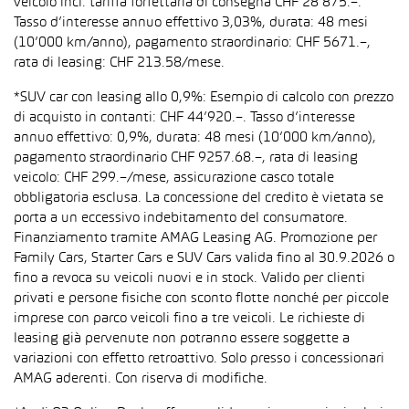
veicolo incl. tariffa forfettaria di consegna CHF 28’875.–.
Tasso d’interesse annuo effettivo 3,03%, durata: 48 mesi
(10’000 km/anno), pagamento straordinario: CHF 5671.–,
rata di leasing: CHF 213.58/mese.
*SUV car con leasing allo 0,9%: Esempio di calcolo con prezzo
di acquisto in contanti: CHF 44’920.–. Tasso d’interesse
annuo effettivo: 0,9%, durata: 48 mesi (10’000 km/anno),
pagamento straordinario CHF 9257.68.–, rata di leasing
veicolo: CHF 299.–/mese, assicurazione casco totale
obbligatoria esclusa. La concessione del credito è vietata se
porta a un eccessivo indebitamento del consumatore.
Finanziamento tramite AMAG Leasing AG. Promozione per
Family Cars, Starter Cars e SUV Cars valida fino al 30.9.2026 o
fino a revoca su veicoli nuovi e in stock. Valido per clienti
privati e persone fisiche con sconto flotte nonché per piccole
imprese con parco veicoli fino a tre veicoli. Le richieste di
leasing già pervenute non potranno essere soggette a
variazioni con effetto retroattivo. Solo presso i concessionari
AMAG aderenti. Con riserva di modifiche.