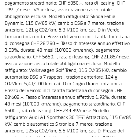
pagamento straordinario: CHF 6050.–, rata di leasing: CHF
199.–/mese, IVA inclusa, assicurazione casco totale
obbligatoria esclusa. Modello raffigurato: Škoda Fabia
Dynamic, 115 CV/85 kW, cambio DSG a 7 marce, trazione
anteriore, 121 g CO2/km, 5,3 l/100 km, cat. D in Verde
Timiano tinta unita. Prezzo del veicolo incl. tariffa forfettaria
di consegna CHF 28’780.–. Tasso d’interesse annuo effettivo
3,03%, durata: 48 mesi (10’000 km/anno), pagamento
straordinario: CHF 5650.–, rata di leasing: CHF 221.85/mese,
assicurazione casco totale obbligatoria esclusa. Modello
raffigurato: Volkswagen Golf Trend, 115 CV/85 kW, cambio
automatico DSG a 7 rapporti, trazione anteriore, 124 g
CO2/km, 5,4 l/100 km, cat. D in Grigio Urano tinta unita.
Prezzo del veicolo incl. tariffa forfettaria di consegna CHF
28’602.–. Tasso d’interesse annuo effettivo 1.92%, durata:
48 mesi (10’000 km/anno), pagamento straordinario: CHF
6500.–, rata di leasing: CHF 244.39/mese Modello
raffigurato: Audi A1 Sportback 30 TFSI Attraction, 115 CV/85
kW, cambio automatico S tronic a 7 marce, trazione
anteriore, 125 g CO2/km, 5,5 l/100 km, cat. D. Prezzo del