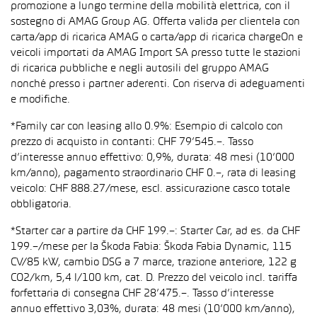
promozione a lungo termine della mobilità elettrica, con il
sostegno di AMAG Group AG. Offerta valida per clientela con
carta/app di ricarica AMAG o carta/app di ricarica chargeOn e
veicoli importati da AMAG Import SA presso tutte le stazioni
di ricarica pubbliche e negli autosili del gruppo AMAG
nonché presso i partner aderenti. Con riserva di adeguamenti
e modifiche.
*Family car con leasing allo 0.9%: Esempio di calcolo con
prezzo di acquisto in contanti: CHF 79’545.–. Tasso
d’interesse annuo effettivo: 0,9%, durata: 48 mesi (10’000
km/anno), pagamento straordinario CHF 0.–, rata di leasing
veicolo: CHF 888.27/mese, escl. assicurazione casco totale
obbligatoria.
*Starter car a partire da CHF 199.–: Starter Car, ad es. da CHF
199.–/mese per la Škoda Fabia: Škoda Fabia Dynamic, 115
CV/85 kW, cambio DSG a 7 marce, trazione anteriore, 122 g
CO2/km, 5,4 l/100 km, cat. D. Prezzo del veicolo incl. tariffa
forfettaria di consegna CHF 28’475.–. Tasso d’interesse
annuo effettivo 3,03%, durata: 48 mesi (10’000 km/anno),