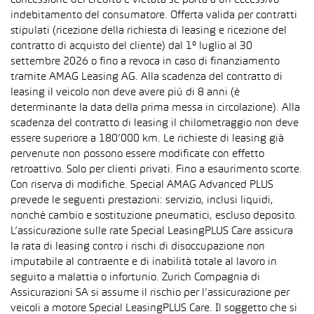
concessione del credito è vietata se porta a un eccessivo
indebitamento del consumatore. Offerta valida per contratti
stipulati (ricezione della richiesta di leasing e ricezione del
contratto di acquisto del cliente) dal 1° luglio al 30
settembre 2026 o fino a revoca in caso di finanziamento
tramite AMAG Leasing AG. Alla scadenza del contratto di
leasing il veicolo non deve avere più di 8 anni (è
determinante la data della prima messa in circolazione). Alla
scadenza del contratto di leasing il chilometraggio non deve
essere superiore a 180’000 km. Le richieste di leasing già
pervenute non possono essere modificate con effetto
retroattivo. Solo per clienti privati. Fino a esaurimento scorte.
Con riserva di modifiche. Special AMAG Advanced PLUS
prevede le seguenti prestazioni: servizio, inclusi liquidi,
nonché cambio e sostituzione pneumatici, escluso deposito.
L’assicurazione sulle rate Special LeasingPLUS Care assicura
la rata di leasing contro i rischi di disoccupazione non
imputabile al contraente e di inabilità totale al lavoro in
seguito a malattia o infortunio. Zurich Compagnia di
Assicurazioni SA si assume il rischio per l’assicurazione per
veicoli a motore Special LeasingPLUS Care. Il soggetto che si