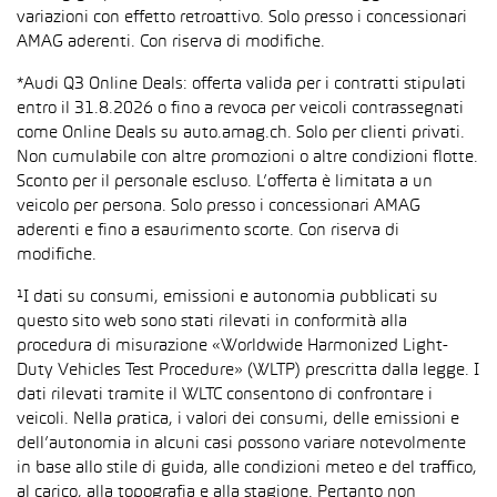
variazioni con effetto retroattivo. Solo presso i concessionari
AMAG aderenti. Con riserva di modifiche.
*Audi Q3 Online Deals: offerta valida per i contratti stipulati
entro il 31.8.2026 o fino a revoca per veicoli contrassegnati
come Online Deals su auto.amag.ch. Solo per clienti privati.
Non cumulabile con altre promozioni o altre condizioni flotte.
Sconto per il personale escluso. L’offerta è limitata a un
veicolo per persona. Solo presso i concessionari AMAG
aderenti e fino a esaurimento scorte. Con riserva di
modifiche.
¹I dati su consumi, emissioni e autonomia pubblicati su
questo sito web sono stati rilevati in conformità alla
procedura di misurazione «Worldwide Harmonized Light-
Duty Vehicles Test Procedure» (WLTP) prescritta dalla legge. I
dati rilevati tramite il WLTC consentono di confrontare i
veicoli. Nella pratica, i valori dei consumi, delle emissioni e
dell’autonomia in alcuni casi possono variare notevolmente
in base allo stile di guida, alle condizioni meteo e del traffico,
al carico, alla topografia e alla stagione. Pertanto non