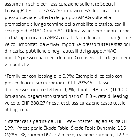
assume il rischio per l’assicurazione sulle rate Special
LeasingPLUS Care è AXA Assicurazioni SA. Ricarica a un
prezzo speciale: Offerta del gruppo AMAG volta alla
promozione a lungo termine della mobilità elettrica, con il
sostegno di AMAG Group AG. Offerta valida per clientela con
carta/app di ricarica AMAG o carta/app di ricarica chargeOn e
veicoli importati da AMAG Import SA presso tutte le stazioni
di ricarica pubbliche e negli autosili del gruppo AMAG
nonché presso i partner aderenti. Con riserva di adeguamenti
e modifiche.
*Family car con leasing allo 0.9%: Esempio di calcolo con
prezzo di acquisto in contanti: CHF 79’545.–. Tasso
d’interesse annuo effettivo: 0,9%, durata: 48 mesi (10’000
km/anno), pagamento straordinario CHF 0.–, rata di leasing
veicolo: CHF 888.27/mese, escl. assicurazione casco totale
obbligatoria.
*Starter car a partire da CHF 199.–: Starter Car, ad es. da CHF
199.–/mese per la Škoda Fabia: Škoda Fabia Dynamic, 115
CV/85 kW, cambio DSG a 7 marce, trazione anteriore, 122 g