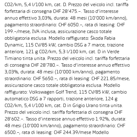
CO2/km, 5,4 l/100 km, cat. D. Prezzo del veicolo incl. tariffa
forfettaria di consegna CHF 28’475.–. Tasso d’interesse
annuo effettivo 3,03%, durata: 48 mesi (10’000 km/anno),
pagamento straordinario: CHF 6050.–, rata di leasing: CHF
199.–/mese, IVA inclusa, assicurazione casco totale
obbligatoria esclusa. Modello raffigurato: Škoda Fabia
Dynamic, 115 CV/85 kW, cambio DSG a 7 marce, trazione
anteriore, 121 g CO2/km, 5,3 l/100 km, cat. D in Verde
Timiano tinta unita. Prezzo del veicolo incl. tariffa forfettaria
di consegna CHF 28’780.–. Tasso d’interesse annuo effettivo
3,03%, durata: 48 mesi (10’000 km/anno), pagamento
straordinario: CHF 5650.–, rata di leasing: CHF 221.85/mese,
assicurazione casco totale obbligatoria esclusa. Modello
raffigurato: Volkswagen Golf Trend, 115 CV/85 kW, cambio
automatico DSG a 7 rapporti, trazione anteriore, 124 g
CO2/km, 5,4 l/100 km, cat. D in Grigio Urano tinta unita.
Prezzo del veicolo incl. tariffa forfettaria di consegna CHF
28’602.–. Tasso d’interesse annuo effettivo 1.92%, durata:
48 mesi (10’000 km/anno), pagamento straordinario: CHF
6500.–, rata di leasing: CHF 244.39/mese Modello