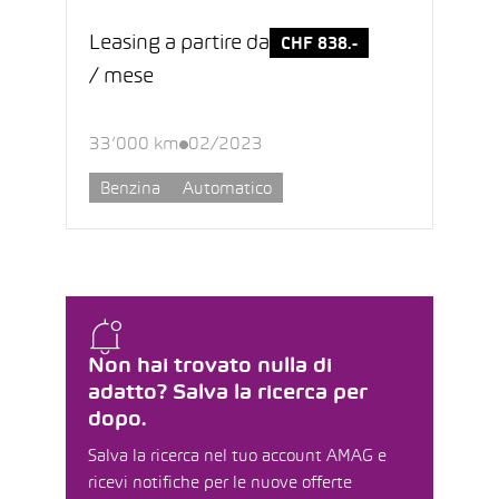
Leasing a partire da
CHF 838.-
/ mese
33’000 km
02/2023
Benzina
Automatico
Non hai trovato nulla di
adatto? Salva la ricerca per
dopo.
Salva la ricerca nel tuo account AMAG e
ricevi notifiche per le nuove offerte