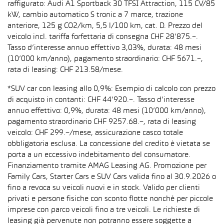
raffigurato: Audi A1 Sportback 30 TFSI Attraction, 115 CV/85
kW, cambio automatico S tronic a 7 marce, trazione
anteriore, 125 g CO2/km, 5,5 l/100 km, cat. D. Prezzo del
veicolo incl. tariffa forfettaria di consegna CHF 28’875.–.
Tasso d’interesse annuo effettivo 3,03%, durata: 48 mesi
(10’000 km/anno), pagamento straordinario: CHF 5671.–,
rata di leasing: CHF 213.58/mese.
*SUV car con leasing allo 0,9%: Esempio di calcolo con prezzo
di acquisto in contanti: CHF 44’920.–. Tasso d’interesse
annuo effettivo: 0,9%, durata: 48 mesi (10’000 km/anno),
pagamento straordinario CHF 9257.68.–, rata di leasing
veicolo: CHF 299.–/mese, assicurazione casco totale
obbligatoria esclusa. La concessione del credito è vietata se
porta a un eccessivo indebitamento del consumatore.
Finanziamento tramite AMAG Leasing AG. Promozione per
Family Cars, Starter Cars e SUV Cars valida fino al 30.9.2026 o
fino a revoca su veicoli nuovi e in stock. Valido per clienti
privati e persone fisiche con sconto flotte nonché per piccole
imprese con parco veicoli fino a tre veicoli. Le richieste di
leasing già pervenute non potranno essere soggette a