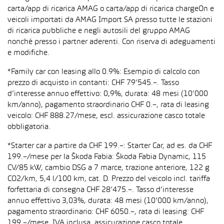
carta/app di ricarica AMAG o carta/app di ricarica chargeOn e
veicoli importati da AMAG Import SA presso tutte le stazioni
di ricarica pubbliche e negli autosili del gruppo AMAG
nonché presso i partner aderenti. Con riserva di adeguamenti
e modifiche.
*Family car con leasing allo 0.9%: Esempio di calcolo con
prezzo di acquisto in contanti: CHF 79’545.–. Tasso
d’interesse annuo effettivo: 0,9%, durata: 48 mesi (10’000
km/anno), pagamento straordinario CHF 0.–, rata di leasing
veicolo: CHF 888.27/mese, escl. assicurazione casco totale
obbligatoria.
*Starter car a partire da CHF 199.–: Starter Car, ad es. da CHF
199.–/mese per la Škoda Fabia: Škoda Fabia Dynamic, 115
CV/85 kW, cambio DSG a 7 marce, trazione anteriore, 122 g
CO2/km, 5,4 l/100 km, cat. D. Prezzo del veicolo incl. tariffa
forfettaria di consegna CHF 28’475.–. Tasso d’interesse
annuo effettivo 3,03%, durata: 48 mesi (10’000 km/anno),
pagamento straordinario: CHF 6050.–, rata di leasing: CHF
199.–/mese, IVA inclusa, assicurazione casco totale