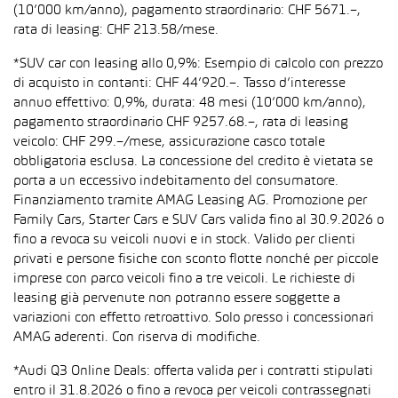
(10’000 km/anno), pagamento straordinario: CHF 5671.–,
rata di leasing: CHF 213.58/mese.
*SUV car con leasing allo 0,9%: Esempio di calcolo con prezzo
di acquisto in contanti: CHF 44’920.–. Tasso d’interesse
annuo effettivo: 0,9%, durata: 48 mesi (10’000 km/anno),
pagamento straordinario CHF 9257.68.–, rata di leasing
veicolo: CHF 299.–/mese, assicurazione casco totale
obbligatoria esclusa. La concessione del credito è vietata se
porta a un eccessivo indebitamento del consumatore.
Finanziamento tramite AMAG Leasing AG. Promozione per
Family Cars, Starter Cars e SUV Cars valida fino al 30.9.2026 o
fino a revoca su veicoli nuovi e in stock. Valido per clienti
privati e persone fisiche con sconto flotte nonché per piccole
imprese con parco veicoli fino a tre veicoli. Le richieste di
leasing già pervenute non potranno essere soggette a
variazioni con effetto retroattivo. Solo presso i concessionari
AMAG aderenti. Con riserva di modifiche.
*Audi Q3 Online Deals: offerta valida per i contratti stipulati
entro il 31.8.2026 o fino a revoca per veicoli contrassegnati