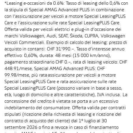
*Leasing e-occasioni da 0.6%: Tasso di leasing dello 0,6% con
la stipula di Special AMAG Advanced PLUS in combinazione
con l’assicurazione per veicoli a motore Special LeasingPLUS
Care e l’assicurazione sulle rate Special LeasingPLUS Care.
Offerta valida per veicoli elettrici e plug-in d’occasione dei
marchi Volkswagen, Audi, SEAT, Škoda, CUPRA, Volkswagen
Veicoli Commerciali. Esempio di calcolo del leasing: prezzo di
acquisto in contanti: CHF 31’990.–. Tasso d’interesse annuo
effettivo: 0,60%, durata: 48 mesi (15 000 km/anno),
pagamento straordinario CHF 0.–, rata di leasing veicolo: CHF
448.91/mese, Special AMAG Advanced PLUS: CHF
99.98/mese, più rata assicurazione per veicoli a motore
Special LeasingPLUS Care e rata assicurazione sulle rate
Special LeasingPLUS Care (possono variare in base a sesso,
età, luogo di domicilio e altre caratteristiche), IVA inclusa. La
concessione del credito è vietata se porta a un eccessivo
indebitamento del consumatore. Offerta valida per contratti
stipulati (ricezione della richiesta di leasing e ricezione del
contratto di acquisto del cliente) dal 1° luglio al 30
settembre 2026 o fino a revoca in caso di finanziamento