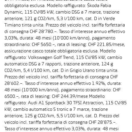
obbligatoria esclusa. Modello raffigurato: Škoda Fabia
Dynamic, 115 CV/85 kW, cambio DSG a 7 marce, trazione
anteriore, 121 g CO2/km, 5,3 l/100 km, cat. D in Verde
Timiano tinta unita. Prezzo del veicolo incl. tariffa forfettaria
di consegna CHF 28’780.–. Tasso d’interesse annuo effettivo
3,03%, durata: 48 mesi (10’000 km/anno), pagamento
straordinario: CHF 5650.–, rata di leasing: CHF 221.85/mese,
assicurazione casco totale obbligatoria esclusa. Modello
raffigurato: Volkswagen Golf Trend, 115 CV/85 kW, cambio
automatico DSG a 7 rapporti, trazione anteriore, 124 g
CO2/km, 5,4 l/100 km, cat. D in Grigio Urano tinta unita.
Prezzo del veicolo incl. tariffa forfettaria di consegna CHF
28’602.–. Tasso d’interesse annuo effettivo 1.92%, durata:
48 mesi (10’000 km/anno), pagamento straordinario: CHF
6500.–, rata di leasing: CHF 244.39/mese Modello
raffigurato: Audi A1 Sportback 30 TFSI Attraction, 115 CV/85
kW, cambio automatico S tronic a 7 marce, trazione
anteriore, 125 g CO2/km, 5,5 l/100 km, cat. D. Prezzo del
veicolo incl. tariffa forfettaria di consegna CHF 28’875.–.
Tasso d’interesse annuo effettivo 3,03%, durata: 48 mesi