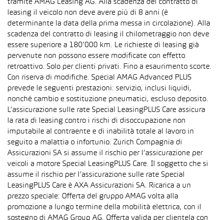
tramite AMAG Leasing AG. Alla scadenza del contratto di
leasing il veicolo non deve avere più di 8 anni (è
determinante la data della prima messa in circolazione). Alla
scadenza del contratto di leasing il chilometraggio non deve
essere superiore a 180’000 km. Le richieste di leasing già
pervenute non possono essere modificate con effetto
retroattivo. Solo per clienti privati. Fino a esaurimento scorte.
Con riserva di modifiche. Special AMAG Advanced PLUS
prevede le seguenti prestazioni: servizio, inclusi liquidi,
nonché cambio e sostituzione pneumatici, escluso deposito.
L’assicurazione sulle rate Special LeasingPLUS Care assicura
la rata di leasing contro i rischi di disoccupazione non
imputabile al contraente e di inabilità totale al lavoro in
seguito a malattia o infortunio. Zurich Compagnia di
Assicurazioni SA si assume il rischio per l’assicurazione per
veicoli a motore Special LeasingPLUS Care. Il soggetto che si
assume il rischio per l’assicurazione sulle rate Special
LeasingPLUS Care è AXA Assicurazioni SA. Ricarica a un
prezzo speciale: Offerta del gruppo AMAG volta alla
promozione a lungo termine della mobilità elettrica, con il
sostegno di AMAG Group AG. Offerta valida per clientela con