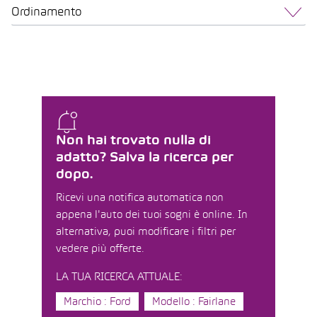
Ordinamento
Non hai trovato nulla di
adatto? Salva la ricerca per
dopo.
Ricevi una notifica automatica non
appena l'auto dei tuoi sogni è online. In
alternativa, puoi modificare i filtri per
vedere più offerte.
LA TUA RICERCA ATTUALE:
Marchio : Ford
Modello : Fairlane