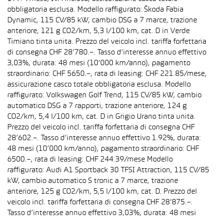
obbligatoria esclusa. Modello raffigurato: Škoda Fabia
Dynamic, 115 CV/85 kW, cambio DSG a 7 marce, trazione
anteriore, 121 g CO2/km, 5,3 l/100 km, cat. D in Verde
Timiano tinta unita. Prezzo del veicolo incl. tariffa forfettaria
di consegna CHF 28’780.–. Tasso d’interesse annuo effettivo
3,03%, durata: 48 mesi (10’000 km/anno), pagamento
straordinario: CHF 5650.–, rata di leasing: CHF 221.85/mese,
assicurazione casco totale obbligatoria esclusa. Modello
raffigurato: Volkswagen Golf Trend, 115 CV/85 kW, cambio
automatico DSG a 7 rapporti, trazione anteriore, 124 g
CO2/km, 5,4 l/100 km, cat. D in Grigio Urano tinta unita.
Prezzo del veicolo incl. tariffa forfettaria di consegna CHF
28’602.–. Tasso d’interesse annuo effettivo 1.92%, durata:
48 mesi (10’000 km/anno), pagamento straordinario: CHF
6500.–, rata di leasing: CHF 244.39/mese Modello
raffigurato: Audi A1 Sportback 30 TFSI Attraction, 115 CV/85
kW, cambio automatico S tronic a 7 marce, trazione
anteriore, 125 g CO2/km, 5,5 l/100 km, cat. D. Prezzo del
veicolo incl. tariffa forfettaria di consegna CHF 28’875.–.
Tasso d’interesse annuo effettivo 3,03%, durata: 48 mesi