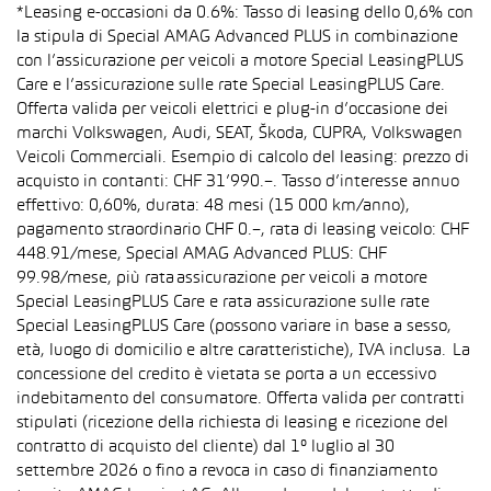
*Leasing e-occasioni da 0.6%: Tasso di leasing dello 0,6% con
la stipula di Special AMAG Advanced PLUS in combinazione
con l’assicurazione per veicoli a motore Special LeasingPLUS
Care e l’assicurazione sulle rate Special LeasingPLUS Care.
Offerta valida per veicoli elettrici e plug-in d’occasione dei
marchi Volkswagen, Audi, SEAT, Škoda, CUPRA, Volkswagen
Veicoli Commerciali. Esempio di calcolo del leasing: prezzo di
acquisto in contanti: CHF 31’990.–. Tasso d’interesse annuo
effettivo: 0,60%, durata: 48 mesi (15 000 km/anno),
pagamento straordinario CHF 0.–, rata di leasing veicolo: CHF
448.91/mese, Special AMAG Advanced PLUS: CHF
99.98/mese, più rata assicurazione per veicoli a motore
Special LeasingPLUS Care e rata assicurazione sulle rate
Special LeasingPLUS Care (possono variare in base a sesso,
età, luogo di domicilio e altre caratteristiche), IVA inclusa. La
concessione del credito è vietata se porta a un eccessivo
indebitamento del consumatore. Offerta valida per contratti
stipulati (ricezione della richiesta di leasing e ricezione del
contratto di acquisto del cliente) dal 1° luglio al 30
settembre 2026 o fino a revoca in caso di finanziamento