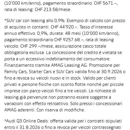
(10’000 km/anno), pagamento straordinario: CHF 5671.–,
rata di leasing: CHF 213.58/mese.
*SUV car con leasing allo 0,9%: Esempio di calcolo con prezzo
di acquisto in contanti: CHF 44’920.–. Tasso d’interesse
annuo effettivo: 0,9%, durata: 48 mesi (10’000 km/anno),
pagamento straordinario CHF 9257.68.–, rata di leasing
veicolo: CHF 299.–/mese, assicurazione casco totale
obbligatoria esclusa. La concessione del credito è vietata se
porta a un eccessivo indebitamento del consumatore.
Finanziamento tramite AMAG Leasing AG. Promozione per
Family Cars, Starter Cars e SUV Cars valida fino al 30.9.2026 o
fino a revoca su veicoli nuovi e in stock. Valido per clienti
privati e persone fisiche con sconto flotte nonché per piccole
imprese con parco veicoli fino a tre veicoli. Le richieste di
leasing già pervenute non potranno essere soggette a
variazioni con effetto retroattivo. Solo presso i concessionari
AMAG aderenti. Con riserva di modifiche.
*Audi Q3 Online Deals: offerta valida per i contratti stipulati
entro il 31.8.2026 o fino a revoca per veicoli contrassegnati