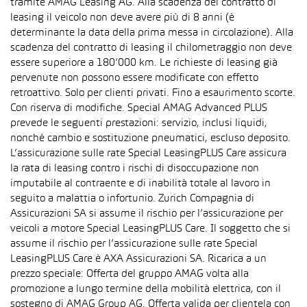
tramite AMAG Leasing AG. Alla scadenza del contratto di
leasing il veicolo non deve avere più di 8 anni (è
determinante la data della prima messa in circolazione). Alla
scadenza del contratto di leasing il chilometraggio non deve
essere superiore a 180’000 km. Le richieste di leasing già
pervenute non possono essere modificate con effetto
retroattivo. Solo per clienti privati. Fino a esaurimento scorte.
Con riserva di modifiche. Special AMAG Advanced PLUS
prevede le seguenti prestazioni: servizio, inclusi liquidi,
nonché cambio e sostituzione pneumatici, escluso deposito.
L’assicurazione sulle rate Special LeasingPLUS Care assicura
la rata di leasing contro i rischi di disoccupazione non
imputabile al contraente e di inabilità totale al lavoro in
seguito a malattia o infortunio. Zurich Compagnia di
Assicurazioni SA si assume il rischio per l’assicurazione per
veicoli a motore Special LeasingPLUS Care. Il soggetto che si
assume il rischio per l’assicurazione sulle rate Special
LeasingPLUS Care è AXA Assicurazioni SA. Ricarica a un
prezzo speciale: Offerta del gruppo AMAG volta alla
promozione a lungo termine della mobilità elettrica, con il
sostegno di AMAG Group AG. Offerta valida per clientela con