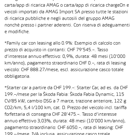
carta/app di ricarica AMAG o carta/app di ricarica chargeOn e
veicoli importati da AMAG Import SA presso tutte le stazioni
di ricarica pubbliche e negli autosili del gruppo AMAG
nonché presso i partner aderenti. Con riserva di adeguamenti
e modifiche.
*Family car con leasing allo 0.9%: Esempio di calcolo con
prezzo di acquisto in contanti: CHF 79’545.–. Tasso
d’interesse annuo effettivo: 0,9%, durata: 48 mesi (10’000
km/anno), pagamento straordinario CHF 0.–, rata di leasing
veicolo: CHF 888.27/mese, escl. assicurazione casco totale
obbligatoria.
*Starter car a partire da CHF 199.–: Starter Car, ad es. da CHF
199.–/mese per la Škoda Fabia: Škoda Fabia Dynamic, 115
CV/85 kW, cambio DSG a 7 marce, trazione anteriore, 122 g
CO2/km, 5,4 l/100 km, cat. D. Prezzo del veicolo incl. tariffa
forfettaria di consegna CHF 28’475.–. Tasso d’interesse
annuo effettivo 3,03%, durata: 48 mesi (10’000 km/anno),
pagamento straordinario: CHF 6050.–, rata di leasing: CHF
199.–/mese, IVA inclusa, assicurazione casco totale