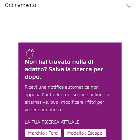
Ordinamento
Non hai trovato nulla di
adatto? Salva la ricerca per
dopo.
Ricevi una notifica automatica non
appena l'auto dei tuoi sogni è online. In
alternativa, puoi modificare i filtri per
vedere più offerte.
LA TUA RICERCA ATTUALE:
Marchio : Ford
Modello : Escape