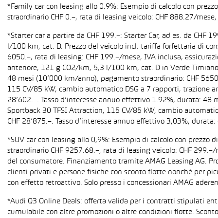
*Family car con leasing allo 0.9%: Esempio di calcolo con prez
straordinario CHF 0.–, rata di leasing veicolo: CHF 888.27/mese, 
*Starter car a partire da CHF 199.–: Starter Car, ad es. da CH
l/100 km, cat. D. Prezzo del veicolo incl. tariffa forfettaria 
6050.–, rata di leasing: CHF 199.–/mese, IVA inclusa, assicura
anteriore, 121 g CO2/km, 5,3 l/100 km, cat. D in Verde Timiano t
48 mesi (10’000 km/anno), pagamento straordinario: CHF 5650.–,
115 CV/85 kW, cambio automatico DSG a 7 rapporti, trazione anter
28’602.–. Tasso d’interesse annuo effettivo 1.92%, durata: 48
Sportback 30 TFSI Attraction, 115 CV/85 kW, cambio automatico S 
CHF 28’875.–. Tasso d’interesse annuo effettivo 3,03%, durata
*SUV car con leasing allo 0,9%: Esempio di calcolo con prezzo 
straordinario CHF 9257.68.–, rata di leasing veicolo: CHF 299.–
del consumatore. Finanziamento tramite AMAG Leasing AG. Promozi
clienti privati e persone fisiche con sconto flotte nonché per pi
con effetto retroattivo. Solo presso i concessionari AMAG aderent
*Audi Q3 Online Deals: offerta valida per i contratti stipulati e
cumulabile con altre promozioni o altre condizioni flotte. Sconto