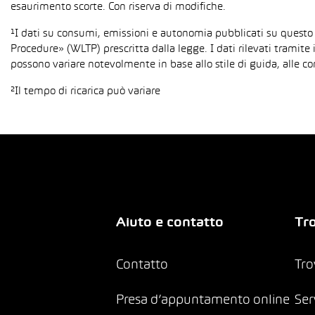
esaurimento scorte. Con riserva di modifiche.
¹I dati su consumi, emissioni e autonomia pubblicati su questo
Procedure» (WLTP) prescritta dalla legge. I dati rilevati tramite 
possono variare notevolmente in base allo stile di guida, alle co
²Il tempo di ricarica può variare
Aiuto e contatto
Tro
Contatto
Tro
Presa d’appuntamento online
Ser