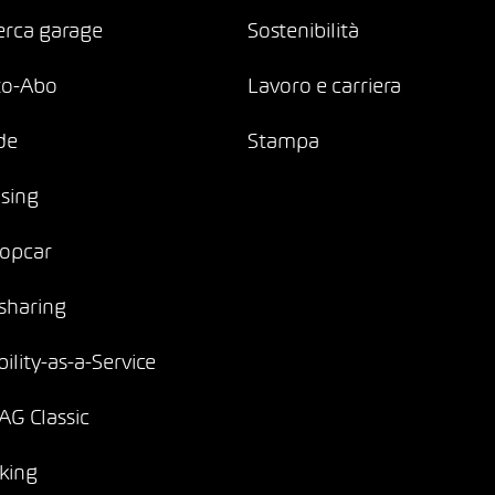
erca garage
Sostenibilità
to-Abo
Lavoro e carriera
de
Stampa
sing
opcar
sharing
ility-as-a-Service
G Classic
king