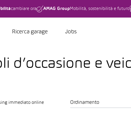
bilità
cambiare ora
AMAG Group
Mobilità, sostenibilità e futuro
Ricerca garage
Jobs
oli d’occasione e veic
Ordinamento
sing immediato online