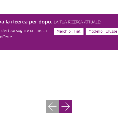
a la ricerca per dopo.
LA TUA RICERCA ATTUALE:
dei tuoi sogni è online. In
Marchio : Fiat
Modello : Ulysse
offerte.