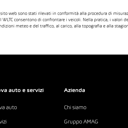
 sito web sono stati rilevati in conformità alla procedura di mis
il WLTC consentono di confrontare i veicoli. Nella pratica, i valori 
ndizioni meteo e del traffico, al carico, alla topografia e alla sta
va auto e servizi
Azienda
va auto
Chi siamo
vizi
Gruppo AMAG