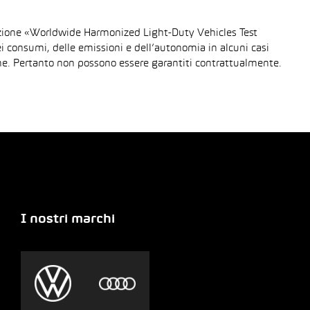
urazione «Worldwide Harmonized Light-Duty Vehicles Test
dei consumi, delle emissioni e dell’autonomia in alcuni casi
gione. Pertanto non possono essere garantiti contrattualmente.
I nostri marchi