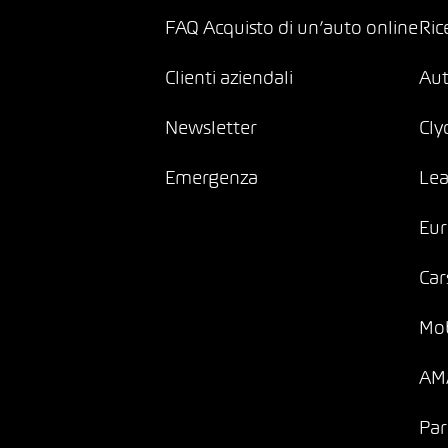
FAQ Acquisto di un’auto online
Ric
Clienti aziendali
Au
Newsletter
Cly
Emergenza
Lea
Eur
Car
Mob
AMA
Par