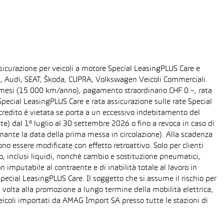
sicurazione per veicoli a motore Special LeasingPLUS Care e
gen, Audi, SEAT, Škoda, CUPRA, Volkswagen Veicoli Commerciali.
48 mesi (15 000 km/anno), pagamento straordinario CHF 0.–, rata
ecial LeasingPLUS Care e rata assicurazione sulle rate Special
 credito è vietata se porta a un eccessivo indebitamento del
ente) dal 1° luglio al 30 settembre 2026 o fino a revoca in caso di
nante la data della prima messa in circolazione). Alla scadenza
o essere modificate con effetto retroattivo. Solo per clienti
o, inclusi liquidi, nonché cambio e sostituzione pneumatici,
n imputabile al contraente e di inabilità totale al lavoro in
Special LeasingPLUS Care. Il soggetto che si assume il rischio per
 volta alla promozione a lungo termine della mobilità elettrica,
eicoli importati da AMAG Import SA presso tutte le stazioni di