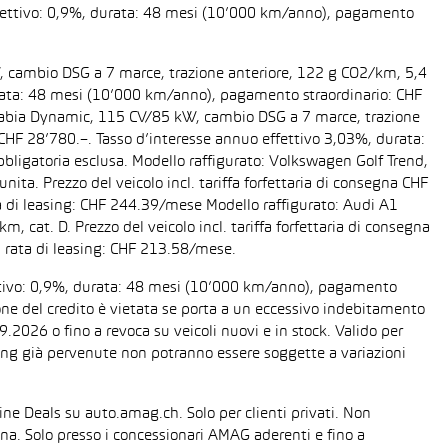
 effettivo: 0,9%, durata: 48 mesi (10’000 km/anno), pagamento
W, cambio DSG a 7 marce, trazione anteriore, 122 g CO2/km, 5,4
 durata: 48 mesi (10’000 km/anno), pagamento straordinario: CHF
da Fabia Dynamic, 115 CV/85 kW, cambio DSG a 7 marce, trazione
a CHF 28’780.–. Tasso d’interesse annuo effettivo 3,03%, durata:
ligatoria esclusa. Modello raffigurato: Volkswagen Golf Trend,
ta. Prezzo del veicolo incl. tariffa forfettaria di consegna CHF
 di leasing: CHF 244.39/mese Modello raffigurato: Audi A1
cat. D. Prezzo del veicolo incl. tariffa forfettaria di consegna
 rata di leasing: CHF 213.58/mese.
fettivo: 0,9%, durata: 48 mesi (10’000 km/anno), pagamento
one del credito è vietata se porta a un eccessivo indebitamento
2026 o fino a revoca su veicoli nuovi e in stock. Valido per
easing già pervenute non potranno essere soggette a variazioni
line Deals su auto.amag.ch. Solo per clienti privati. Non
sona. Solo presso i concessionari AMAG aderenti e fino a