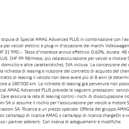
la stipula di Special AMAG Advanced PLUS in combinazione con l’as
ida per veicoli elettrici e plug-in d’occasione dei marchi Volkswa
 CHF 31’990.–. Tasso d’interesse annuo effettivo: 0,60%, durata: 
S: CHF 99.98/mese, più rata assicurazione per veicoli a motore Sp
 domicilio e altre caratteristiche), IVA inclusa. La concessione del
la richiesta di leasing e ricezione del contratto di acquisto del cli
tto di leasing il veicolo non deve avere più di 8 anni (è determi
iore a 180’000 km. Le richieste di leasing già pervenute non posson
pecial AMAG Advanced PLUS prevede le seguenti prestazioni: servizi
are assicura la rata di leasing contro i rischi di disoccupazione no
i SA si assume il rischio per l’assicurazione per veicoli a motore 
razioni SA. Ricarica a un prezzo speciale: Offerta del gruppo AMAG
on carta/app di ricarica AMAG o carta/app di ricarica chargeOn e v
so i partner aderenti. Con riserva di adeguamenti e modifiche.