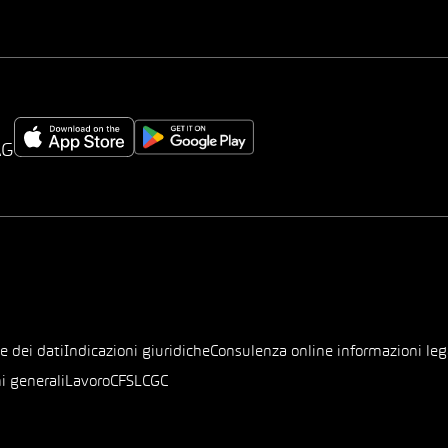
AG
e dei dati
Indicazioni giuridiche
Consulenza online informazioni leg
i generali
Lavoro
CFSL
CGC