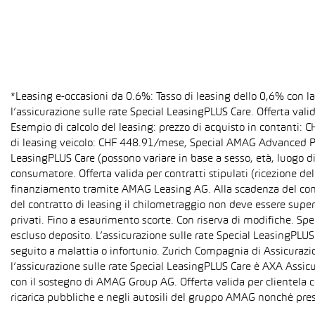
*Leasing e-occasioni da 0.6%: Tasso di leasing dello 0,6% con 
l’assicurazione sulle rate Special LeasingPLUS Care. Offerta val
Esempio di calcolo del leasing: prezzo di acquisto in contanti:
di leasing veicolo: CHF 448.91/mese, Special AMAG Advanced PLU
LeasingPLUS Care (possono variare in base a sesso, età, luogo di
consumatore. Offerta valida per contratti stipulati (ricezione del
finanziamento tramite AMAG Leasing AG. Alla scadenza del contra
del contratto di leasing il chilometraggio non deve essere super
privati. Fino a esaurimento scorte. Con riserva di modifiche. S
escluso deposito. L’assicurazione sulle rate Special LeasingPLUS C
seguito a malattia o infortunio. Zurich Compagnia di Assicurazion
l’assicurazione sulle rate Special LeasingPLUS Care è AXA Assicu
con il sostegno di AMAG Group AG. Offerta valida per clientela c
ricarica pubbliche e negli autosili del gruppo AMAG nonché pres