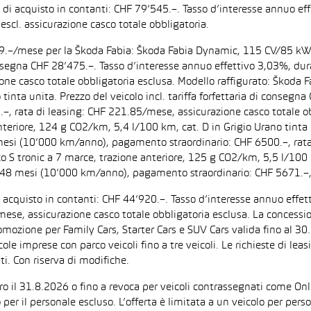
zo di acquisto in contanti: CHF 79’545.–. Tasso d’interesse annuo
escl. assicurazione casco totale obbligatoria.
F 199.–/mese per la Škoda Fabia: Škoda Fabia Dynamic, 115 CV/85 k
di consegna CHF 28’475.–. Tasso d’interesse annuo effettivo 3,03%,
zione casco totale obbligatoria esclusa. Modello raffigurato: Ško
inta unita. Prezzo del veicolo incl. tariffa forfettaria di consegn
 rata di leasing: CHF 221.85/mese, assicurazione casco totale obb
iore, 124 g CO2/km, 5,4 l/100 km, cat. D in Grigio Urano tinta uni
 mesi (10’000 km/anno), pagamento straordinario: CHF 6500.–, rata
tronic a 7 marce, trazione anteriore, 125 g CO2/km, 5,5 l/100 km, 
: 48 mesi (10’000 km/anno), pagamento straordinario: CHF 5671.–,
di acquisto in contanti: CHF 44’920.–. Tasso d’interesse annuo ef
/mese, assicurazione casco totale obbligatoria esclusa. La concessi
one per Family Cars, Starter Cars e SUV Cars valida fino al 30.9.
ccole imprese con parco veicoli fino a tre veicoli. Le richieste di l
i. Con riserva di modifiche.
ntro il 31.8.2026 o fino a revoca per veicoli contrassegnati come On
 per il personale escluso. L’offerta è limitata a un veicolo per per