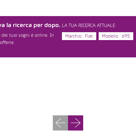
a la ricerca per dopo.
LA TUA RICERCA ATTUALE:
dei tuoi sogni è online. In
Marchio : Fiat
Modello : 695
offerte.