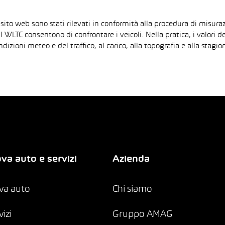
 sito web sono stati rilevati in conformità alla procedura di mis
il WLTC consentono di confrontare i veicoli. Nella pratica, i valori 
ndizioni meteo e del traffico, al carico, alla topografia e alla sta
va auto e servizi
Azienda
va auto
Chi siamo
vizi
Gruppo AMAG