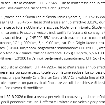
zo di acquisto in contanti: CHF 79’545.–. Tasso d’interesse annuo
escl. assicurazione casco totale obbligatoria.
F 199.–/mese per la Škoda Fabia: Škoda Fabia Dynamic, 115 CV/85 k
di consegna CHF 28’475.–. Tasso d’interesse annuo effettivo 3,03%,
zione casco totale obbligatoria esclusa. Modello raffigurato: Ško
inta unita. Prezzo del veicolo incl. tariffa forfettaria di consegn
 rata di leasing: CHF 221.85/mese, assicurazione casco totale obb
iore, 124 g CO2/km, 5,4 l/100 km, cat. D in Grigio Urano tinta uni
 mesi (10’000 km/anno), pagamento straordinario: CHF 6500.–, rata
tronic a 7 marce, trazione anteriore, 125 g CO2/km, 5,5 l/100 km, 
: 48 mesi (10’000 km/anno), pagamento straordinario: CHF 5671.–,
di acquisto in contanti: CHF 44’920.–. Tasso d’interesse annuo ef
/mese, assicurazione casco totale obbligatoria esclusa. La concessi
one per Family Cars, Starter Cars e SUV Cars valida fino al 30.9.
ccole imprese con parco veicoli fino a tre veicoli. Le richieste di l
i. Con riserva di modifiche.
ntro il 31.8.2026 o fino a revoca per veicoli contrassegnati come On
 per il personale escluso. L’offerta è limitata a un veicolo per per