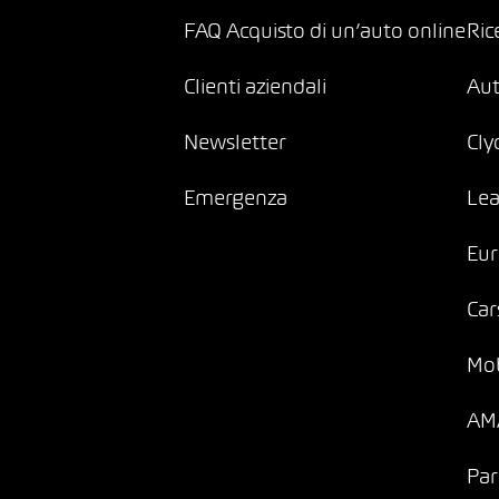
FAQ Acquisto di un’auto online
Ric
Clienti aziendali
Au
Newsletter
Cly
Emergenza
Lea
Eur
Car
Mob
AMA
Par