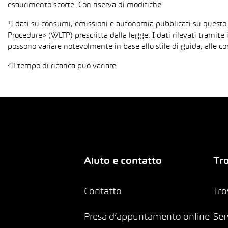
esaurimento scorte. Con riserva di modifiche.
¹I dati su consumi, emissioni e autonomia pubblicati su questo
Procedure» (WLTP) prescritta dalla legge. I dati rilevati tramite 
possono variare notevolmente in base allo stile di guida, alle co
²Il tempo di ricarica può variare
Aiuto e contatto
Tro
Contatto
Tro
Presa d’appuntamento online
Ser