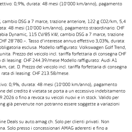
 effettivo: 0,9%, durata: 48 mesi (10’000 km/anno), pagamento
W, cambio DSG a 7 marce, trazione anteriore, 122 g CO2/km, 5,4
 durata: 48 mesi (10’000 km/anno), pagamento straordinario: CHF
da Fabia Dynamic, 115 CV/85 kW, cambio DSG a 7 marce, trazione
a CHF 28’780.–. Tasso d’interesse annuo effettivo 3,03%, durata:
ligatoria esclusa. Modello raffigurato: Volkswagen Golf Trend,
ta. Prezzo del veicolo incl. tariffa forfettaria di consegna CHF
 di leasing: CHF 244.39/mese Modello raffigurato: Audi A1
cat. D. Prezzo del veicolo incl. tariffa forfettaria di consegna
 rata di leasing: CHF 213.58/mese.
fettivo: 0,9%, durata: 48 mesi (10’000 km/anno), pagamento
one del credito è vietata se porta a un eccessivo indebitamento
2026 o fino a revoca su veicoli nuovi e in stock. Valido per
easing già pervenute non potranno essere soggette a variazioni
line Deals su auto.amag.ch. Solo per clienti privati. Non
sona. Solo presso i concessionari AMAG aderenti e fino a