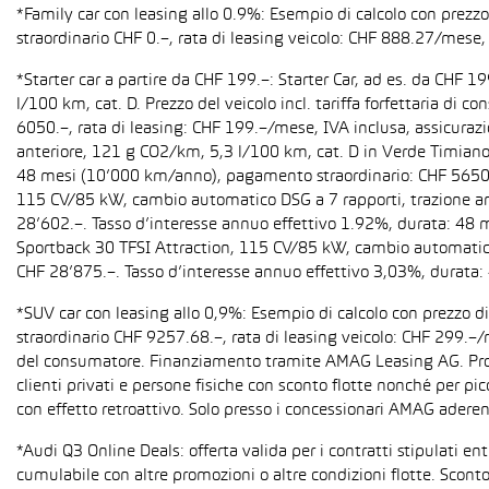
*Family car con leasing allo 0.9%: Esempio di calcolo con prez
straordinario CHF 0.–, rata di leasing veicolo: CHF 888.27/mese, 
*Starter car a partire da CHF 199.–: Starter Car, ad es. da CH
l/100 km, cat. D. Prezzo del veicolo incl. tariffa forfettaria 
6050.–, rata di leasing: CHF 199.–/mese, IVA inclusa, assicura
anteriore, 121 g CO2/km, 5,3 l/100 km, cat. D in Verde Timiano t
48 mesi (10’000 km/anno), pagamento straordinario: CHF 5650.–,
115 CV/85 kW, cambio automatico DSG a 7 rapporti, trazione anter
28’602.–. Tasso d’interesse annuo effettivo 1.92%, durata: 48
Sportback 30 TFSI Attraction, 115 CV/85 kW, cambio automatico S 
CHF 28’875.–. Tasso d’interesse annuo effettivo 3,03%, durata
*SUV car con leasing allo 0,9%: Esempio di calcolo con prezzo 
straordinario CHF 9257.68.–, rata di leasing veicolo: CHF 299.–
del consumatore. Finanziamento tramite AMAG Leasing AG. Promozi
clienti privati e persone fisiche con sconto flotte nonché per pi
con effetto retroattivo. Solo presso i concessionari AMAG aderent
*Audi Q3 Online Deals: offerta valida per i contratti stipulati e
cumulabile con altre promozioni o altre condizioni flotte. Sconto