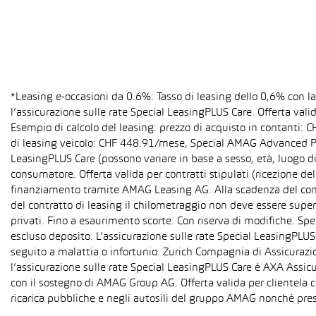
*Leasing e-occasioni da 0.6%: Tasso di leasing dello 0,6% con 
l’assicurazione sulle rate Special LeasingPLUS Care. Offerta val
Esempio di calcolo del leasing: prezzo di acquisto in contanti:
di leasing veicolo: CHF 448.91/mese, Special AMAG Advanced PLU
LeasingPLUS Care (possono variare in base a sesso, età, luogo di
consumatore. Offerta valida per contratti stipulati (ricezione del
finanziamento tramite AMAG Leasing AG. Alla scadenza del contra
del contratto di leasing il chilometraggio non deve essere super
privati. Fino a esaurimento scorte. Con riserva di modifiche. S
escluso deposito. L’assicurazione sulle rate Special LeasingPLUS C
seguito a malattia o infortunio. Zurich Compagnia di Assicurazion
l’assicurazione sulle rate Special LeasingPLUS Care è AXA Assicu
con il sostegno di AMAG Group AG. Offerta valida per clientela c
ricarica pubbliche e negli autosili del gruppo AMAG nonché pres