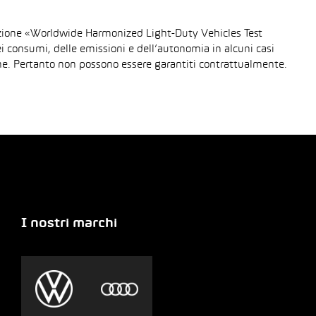
urazione «Worldwide Harmonized Light-Duty Vehicles Test
dei consumi, delle emissioni e dell’autonomia in alcuni casi
gione. Pertanto non possono essere garantiti contrattualmente.
I nostri marchi