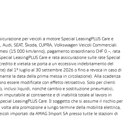
sicurazione per veicoli a motore Special LeasingPLUS Care e
gen, Audi, SEAT, Škoda, CUPRA, Volkswagen Veicoli Commerciali.
48 mesi (15 000 km/anno), pagamento straordinario CHF 0.–, rata
ecial LeasingPLUS Care e rata assicurazione sulle rate Special
 credito è vietata se porta a un eccessivo indebitamento del
ente) dal 1° luglio al 30 settembre 2026 o fino a revoca in caso di
nante la data della prima messa in circolazione). Alla scadenza
o essere modificate con effetto retroattivo. Solo per clienti
o, inclusi liquidi, nonché cambio e sostituzione pneumatici,
n imputabile al contraente e di inabilità totale al lavoro in
Special LeasingPLUS Care. Il soggetto che si assume il rischio per
 volta alla promozione a lungo termine della mobilità elettrica,
eicoli importati da AMAG Import SA presso tutte le stazioni di