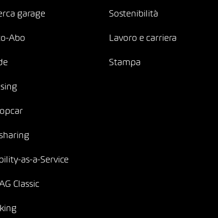
erca garage
Sostenibilità
to-Abo
Lavoro e carriera
de
Stampa
sing
opcar
sharing
ility-as-a-Service
G Classic
king