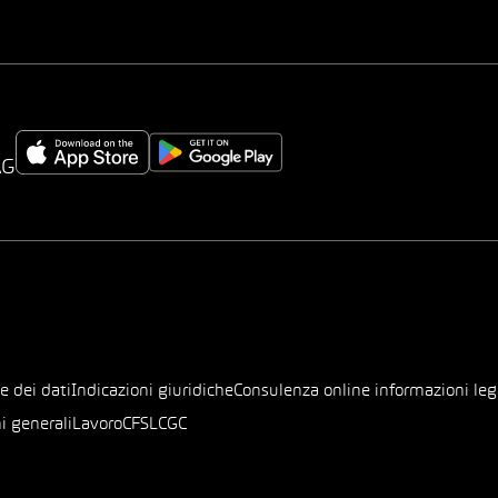
AG
e dei dati
Indicazioni giuridiche
Consulenza online informazioni leg
i generali
Lavoro
CFSL
CGC