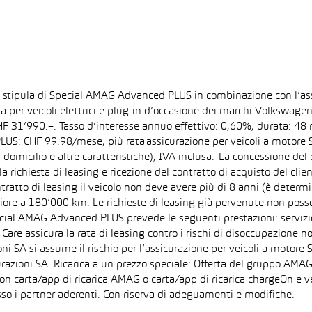
la stipula di Special AMAG Advanced PLUS in combinazione con l’as
ida per veicoli elettrici e plug-in d’occasione dei marchi Volkswa
 CHF 31’990.–. Tasso d’interesse annuo effettivo: 0,60%, durata: 
S: CHF 99.98/mese, più rata assicurazione per veicoli a motore Sp
 domicilio e altre caratteristiche), IVA inclusa. La concessione del
la richiesta di leasing e ricezione del contratto di acquisto del cli
tto di leasing il veicolo non deve avere più di 8 anni (è determi
iore a 180’000 km. Le richieste di leasing già pervenute non posson
pecial AMAG Advanced PLUS prevede le seguenti prestazioni: servizi
are assicura la rata di leasing contro i rischi di disoccupazione no
i SA si assume il rischio per l’assicurazione per veicoli a motore 
razioni SA. Ricarica a un prezzo speciale: Offerta del gruppo AMAG
on carta/app di ricarica AMAG o carta/app di ricarica chargeOn e v
so i partner aderenti. Con riserva di adeguamenti e modifiche.