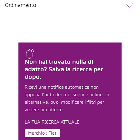
Ordinamento
Non hai trovato nulla di
adatto? Salva la ricerca per
dopo.
Ricevi una notifica automatica non
appena l'auto dei tuoi sogni è online. In
alternativa, puoi modificare i filtri per
vedere più offerte.
LA TUA RICERCA ATTUALE:
Marchio : Fiat