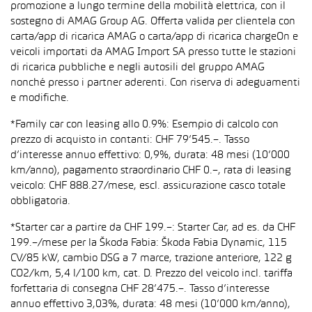
promozione a lungo termine della mobilità elettrica, con il
sostegno di AMAG Group AG. Offerta valida per clientela con
carta/app di ricarica AMAG o carta/app di ricarica chargeOn e
veicoli importati da AMAG Import SA presso tutte le stazioni
di ricarica pubbliche e negli autosili del gruppo AMAG
nonché presso i partner aderenti. Con riserva di adeguamenti
e modifiche.
*Family car con leasing allo 0.9%: Esempio di calcolo con
prezzo di acquisto in contanti: CHF 79’545.–. Tasso
d’interesse annuo effettivo: 0,9%, durata: 48 mesi (10’000
km/anno), pagamento straordinario CHF 0.–, rata di leasing
veicolo: CHF 888.27/mese, escl. assicurazione casco totale
obbligatoria.
*Starter car a partire da CHF 199.–: Starter Car, ad es. da CHF
199.–/mese per la Škoda Fabia: Škoda Fabia Dynamic, 115
CV/85 kW, cambio DSG a 7 marce, trazione anteriore, 122 g
CO2/km, 5,4 l/100 km, cat. D. Prezzo del veicolo incl. tariffa
forfettaria di consegna CHF 28’475.–. Tasso d’interesse
annuo effettivo 3,03%, durata: 48 mesi (10’000 km/anno),