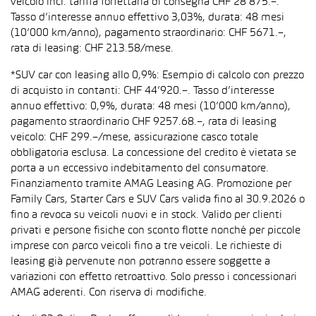
veicolo incl. tariffa forfettaria di consegna CHF 28’875.–.
Tasso d’interesse annuo effettivo 3,03%, durata: 48 mesi
(10’000 km/anno), pagamento straordinario: CHF 5671.–,
rata di leasing: CHF 213.58/mese.
*SUV car con leasing allo 0,9%: Esempio di calcolo con prezzo
di acquisto in contanti: CHF 44’920.–. Tasso d’interesse
annuo effettivo: 0,9%, durata: 48 mesi (10’000 km/anno),
pagamento straordinario CHF 9257.68.–, rata di leasing
veicolo: CHF 299.–/mese, assicurazione casco totale
obbligatoria esclusa. La concessione del credito è vietata se
porta a un eccessivo indebitamento del consumatore.
Finanziamento tramite AMAG Leasing AG. Promozione per
Family Cars, Starter Cars e SUV Cars valida fino al 30.9.2026 o
fino a revoca su veicoli nuovi e in stock. Valido per clienti
privati e persone fisiche con sconto flotte nonché per piccole
imprese con parco veicoli fino a tre veicoli. Le richieste di
leasing già pervenute non potranno essere soggette a
variazioni con effetto retroattivo. Solo presso i concessionari
AMAG aderenti. Con riserva di modifiche.