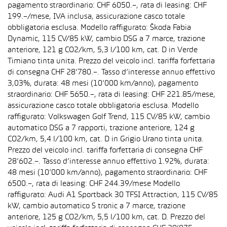
pagamento straordinario: CHF 6050.–, rata di leasing: CHF
199.–/mese, IVA inclusa, assicurazione casco totale
obbligatoria esclusa. Modello raffigurato: Škoda Fabia
Dynamic, 115 CV/85 kW, cambio DSG a 7 marce, trazione
anteriore, 121 g CO2/km, 5,3 l/100 km, cat. D in Verde
Timiano tinta unita. Prezzo del veicolo incl. tariffa forfettaria
di consegna CHF 28’780.–. Tasso d’interesse annuo effettivo
3,03%, durata: 48 mesi (10’000 km/anno), pagamento
straordinario: CHF 5650.–, rata di leasing: CHF 221.85/mese,
assicurazione casco totale obbligatoria esclusa. Modello
raffigurato: Volkswagen Golf Trend, 115 CV/85 kW, cambio
automatico DSG a 7 rapporti, trazione anteriore, 124 g
CO2/km, 5,4 l/100 km, cat. D in Grigio Urano tinta unita.
Prezzo del veicolo incl. tariffa forfettaria di consegna CHF
28’602.–. Tasso d’interesse annuo effettivo 1.92%, durata:
48 mesi (10’000 km/anno), pagamento straordinario: CHF
6500.–, rata di leasing: CHF 244.39/mese Modello
raffigurato: Audi A1 Sportback 30 TFSI Attraction, 115 CV/85
kW, cambio automatico S tronic a 7 marce, trazione
anteriore, 125 g CO2/km, 5,5 l/100 km, cat. D. Prezzo del