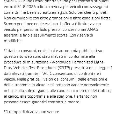
*Audi Q3 Online Deals: offerta valida per i contratti stipulati
entro il 31.8.2026 o fino a revoca per veicoli contrassegnati
come Online Deals su auto.amag.ch. Solo per clienti privati.
Non cumulabile con altre promozioni o altre condizioni flotte.
Sconto per il personale escluso. L’offerta è limitata a un
veicolo per persona. Solo presso i concessionari AMAG
aderenti e fino a esaurimento scorte. Con riserva di
modifiche.
¹I dati su consumi, emissioni e autonomia pubblicati su
questo sito web sono stati rilevati in conformità alla
procedura di misurazione «Worldwide Harmonized Light-
Duty Vehicles Test Procedure» (WLTP) prescritta dalla legge. I
dati rilevati tramite il WLTC consentono di confrontare i
veicoli. Nella pratica, i valori dei consumi, delle emissioni e
dell’autonomia in alcuni casi possono variare notevolmente
in base allo stile di guida, alle condizioni meteo e del traffico,
al carico, alla topografia e alla stagione. Pertanto non
possono essere garantiti contrattualmente.
²Il tempo di ricarica può variare