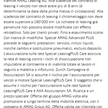
tramite AMAG Leasing AG. Alla scadenza del contratto di
leasing il veicolo non deve avere più di 8 anni (è
determinante la data della prima messa in circolazione). Alla
scadenza del contratto di leasing il chilometraggio non deve
essere superiore a 180’000 km. Le richieste di leasing già
pervenute non possono essere modificate con effetto
retroattivo. Solo per clienti privati. Fino a esaurimento scorte.
Con riserva di modifiche. Special AMAG Advanced PLUS
prevede le seguenti prestazioni: servizio, inclusi liquidi,
nonché cambio e sostituzione pneumatici, escluso deposito.
L’assicurazione sulle rate Special LeasingPLUS Care assicura
la rata di leasing contro i rischi di disoccupazione non
imputabile al contraente e di inabilità totale al lavoro in
seguito a malattia o infortunio. Zurich Compagnia di
Assicurazioni SA si assume il rischio per l’assicurazione per
veicoli a motore Special LeasingPLUS Care. Il soggetto che si
assume il rischio per l’assicurazione sulle rate Special
LeasingPLUS Care è AXA Assicurazioni SA. Ricarica a un
prezzo speciale: Offerta del gruppo AMAG volta alla
promozione a lungo termine della mobilità elettrica, con il
sostegno di AMAG Group AG. Offerta valida per clientela con