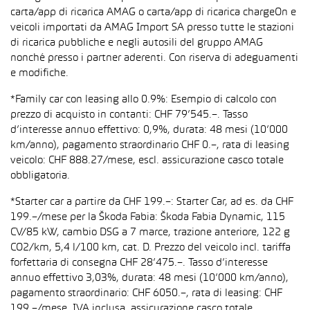
carta/app di ricarica AMAG o carta/app di ricarica chargeOn e
veicoli importati da AMAG Import SA presso tutte le stazioni
di ricarica pubbliche e negli autosili del gruppo AMAG
nonché presso i partner aderenti. Con riserva di adeguamenti
e modifiche.
*Family car con leasing allo 0.9%: Esempio di calcolo con
prezzo di acquisto in contanti: CHF 79’545.–. Tasso
d’interesse annuo effettivo: 0,9%, durata: 48 mesi (10’000
km/anno), pagamento straordinario CHF 0.–, rata di leasing
veicolo: CHF 888.27/mese, escl. assicurazione casco totale
obbligatoria.
*Starter car a partire da CHF 199.–: Starter Car, ad es. da CHF
199.–/mese per la Škoda Fabia: Škoda Fabia Dynamic, 115
CV/85 kW, cambio DSG a 7 marce, trazione anteriore, 122 g
CO2/km, 5,4 l/100 km, cat. D. Prezzo del veicolo incl. tariffa
forfettaria di consegna CHF 28’475.–. Tasso d’interesse
annuo effettivo 3,03%, durata: 48 mesi (10’000 km/anno),
pagamento straordinario: CHF 6050.–, rata di leasing: CHF
199.–/mese, IVA inclusa, assicurazione casco totale