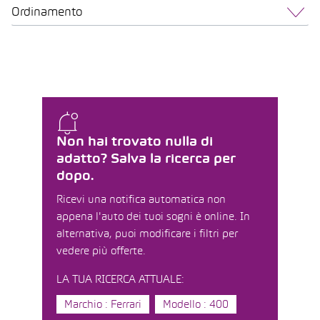
Ordinamento
Non hai trovato nulla di
adatto? Salva la ricerca per
dopo.
Ricevi una notifica automatica non
appena l'auto dei tuoi sogni è online. In
alternativa, puoi modificare i filtri per
vedere più offerte.
LA TUA RICERCA ATTUALE:
Marchio : Ferrari
Modello : 400