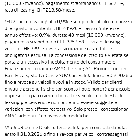
(10’000 km/anno), pagamento straordinario: CHF 5671.–,
rata di leasing: CHF 213.58/mese.
*SUV car con leasing allo 0,9%: Esempio di calcolo con prezzo
di acquisto in contanti: CHF 44’920.–. Tasso d’interesse
annuo effettivo: 0,9%, durata: 48 mesi (10’000 km/anno),
pagamento straordinario CHF 9257.68.–, rata di leasing
veicolo: CHF 299.–/mese, assicurazione casco totale
obbligatoria esclusa. La concessione del credito è vietata se
porta a un eccessivo indebitamento del consumatore.
Finanziamento tramite AMAG Leasing AG. Promozione per
Family Cars, Starter Cars e SUV Cars valida fino al 30.9.2026 o
fino a revoca su veicoli nuovi e in stock. Valido per clienti
privati e persone fisiche con sconto flotte nonché per piccole
imprese con parco veicoli fino a tre veicoli. Le richieste di
leasing già pervenute non potranno essere soggette a
variazioni con effetto retroattivo. Solo presso i concessionari
AMAG aderenti. Con riserva di modifiche.
*Audi Q3 Online Deals: offerta valida per i contratti stipulati
entro il 31.8.2026 o fino a revoca per veicoli contrassegnati