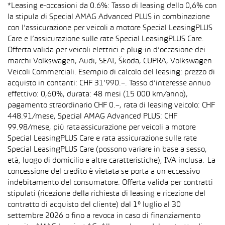
*Leasing e-occasioni da 0.6%: Tasso di leasing dello 0,6% con
la stipula di Special AMAG Advanced PLUS in combinazione
con l’assicurazione per veicoli a motore Special LeasingPLUS
Care e l’assicurazione sulle rate Special LeasingPLUS Care.
Offerta valida per veicoli elettrici e plug-in d’occasione dei
marchi Volkswagen, Audi, SEAT, Škoda, CUPRA, Volkswagen
Veicoli Commerciali. Esempio di calcolo del leasing: prezzo di
acquisto in contanti: CHF 31’990.–. Tasso d’interesse annuo
effettivo: 0,60%, durata: 48 mesi (15 000 km/anno),
pagamento straordinario CHF 0.–, rata di leasing veicolo: CHF
448.91/mese, Special AMAG Advanced PLUS: CHF
99.98/mese, più rata assicurazione per veicoli a motore
Special LeasingPLUS Care e rata assicurazione sulle rate
Special LeasingPLUS Care (possono variare in base a sesso,
età, luogo di domicilio e altre caratteristiche), IVA inclusa. La
concessione del credito è vietata se porta a un eccessivo
indebitamento del consumatore. Offerta valida per contratti
stipulati (ricezione della richiesta di leasing e ricezione del
contratto di acquisto del cliente) dal 1° luglio al 30
settembre 2026 o fino a revoca in caso di finanziamento