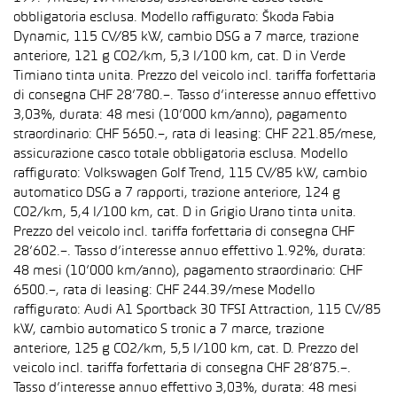
obbligatoria esclusa. Modello raffigurato: Škoda Fabia
Dynamic, 115 CV/85 kW, cambio DSG a 7 marce, trazione
anteriore, 121 g CO2/km, 5,3 l/100 km, cat. D in Verde
Timiano tinta unita. Prezzo del veicolo incl. tariffa forfettaria
di consegna CHF 28’780.–. Tasso d’interesse annuo effettivo
3,03%, durata: 48 mesi (10’000 km/anno), pagamento
straordinario: CHF 5650.–, rata di leasing: CHF 221.85/mese,
assicurazione casco totale obbligatoria esclusa. Modello
raffigurato: Volkswagen Golf Trend, 115 CV/85 kW, cambio
automatico DSG a 7 rapporti, trazione anteriore, 124 g
CO2/km, 5,4 l/100 km, cat. D in Grigio Urano tinta unita.
Prezzo del veicolo incl. tariffa forfettaria di consegna CHF
28’602.–. Tasso d’interesse annuo effettivo 1.92%, durata:
48 mesi (10’000 km/anno), pagamento straordinario: CHF
6500.–, rata di leasing: CHF 244.39/mese Modello
raffigurato: Audi A1 Sportback 30 TFSI Attraction, 115 CV/85
kW, cambio automatico S tronic a 7 marce, trazione
anteriore, 125 g CO2/km, 5,5 l/100 km, cat. D. Prezzo del
veicolo incl. tariffa forfettaria di consegna CHF 28’875.–.
Tasso d’interesse annuo effettivo 3,03%, durata: 48 mesi