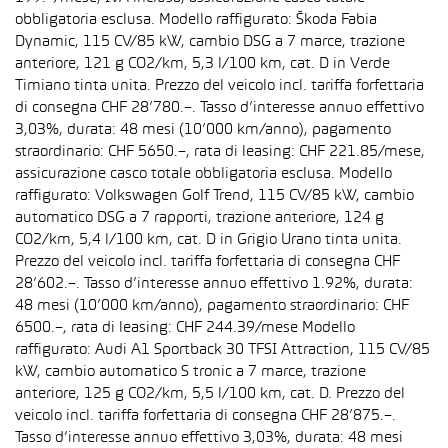
obbligatoria esclusa. Modello raffigurato: Škoda Fabia
Dynamic, 115 CV/85 kW, cambio DSG a 7 marce, trazione
anteriore, 121 g CO2/km, 5,3 l/100 km, cat. D in Verde
Timiano tinta unita. Prezzo del veicolo incl. tariffa forfettaria
di consegna CHF 28’780.–. Tasso d’interesse annuo effettivo
3,03%, durata: 48 mesi (10’000 km/anno), pagamento
straordinario: CHF 5650.–, rata di leasing: CHF 221.85/mese,
assicurazione casco totale obbligatoria esclusa. Modello
raffigurato: Volkswagen Golf Trend, 115 CV/85 kW, cambio
automatico DSG a 7 rapporti, trazione anteriore, 124 g
CO2/km, 5,4 l/100 km, cat. D in Grigio Urano tinta unita.
Prezzo del veicolo incl. tariffa forfettaria di consegna CHF
28’602.–. Tasso d’interesse annuo effettivo 1.92%, durata:
48 mesi (10’000 km/anno), pagamento straordinario: CHF
6500.–, rata di leasing: CHF 244.39/mese Modello
raffigurato: Audi A1 Sportback 30 TFSI Attraction, 115 CV/85
kW, cambio automatico S tronic a 7 marce, trazione
anteriore, 125 g CO2/km, 5,5 l/100 km, cat. D. Prezzo del
veicolo incl. tariffa forfettaria di consegna CHF 28’875.–.
Tasso d’interesse annuo effettivo 3,03%, durata: 48 mesi