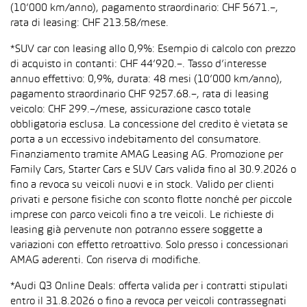
(10’000 km/anno), pagamento straordinario: CHF 5671.–,
rata di leasing: CHF 213.58/mese.
*SUV car con leasing allo 0,9%: Esempio di calcolo con prezzo
di acquisto in contanti: CHF 44’920.–. Tasso d’interesse
annuo effettivo: 0,9%, durata: 48 mesi (10’000 km/anno),
pagamento straordinario CHF 9257.68.–, rata di leasing
veicolo: CHF 299.–/mese, assicurazione casco totale
obbligatoria esclusa. La concessione del credito è vietata se
porta a un eccessivo indebitamento del consumatore.
Finanziamento tramite AMAG Leasing AG. Promozione per
Family Cars, Starter Cars e SUV Cars valida fino al 30.9.2026 o
fino a revoca su veicoli nuovi e in stock. Valido per clienti
privati e persone fisiche con sconto flotte nonché per piccole
imprese con parco veicoli fino a tre veicoli. Le richieste di
leasing già pervenute non potranno essere soggette a
variazioni con effetto retroattivo. Solo presso i concessionari
AMAG aderenti. Con riserva di modifiche.
*Audi Q3 Online Deals: offerta valida per i contratti stipulati
entro il 31.8.2026 o fino a revoca per veicoli contrassegnati