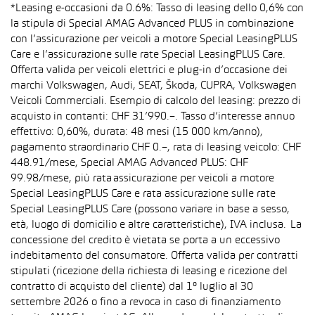
*Leasing e-occasioni da 0.6%: Tasso di leasing dello 0,6% con
la stipula di Special AMAG Advanced PLUS in combinazione
con l’assicurazione per veicoli a motore Special LeasingPLUS
Care e l’assicurazione sulle rate Special LeasingPLUS Care.
Offerta valida per veicoli elettrici e plug-in d’occasione dei
marchi Volkswagen, Audi, SEAT, Škoda, CUPRA, Volkswagen
Veicoli Commerciali. Esempio di calcolo del leasing: prezzo di
acquisto in contanti: CHF 31’990.–. Tasso d’interesse annuo
effettivo: 0,60%, durata: 48 mesi (15 000 km/anno),
pagamento straordinario CHF 0.–, rata di leasing veicolo: CHF
448.91/mese, Special AMAG Advanced PLUS: CHF
99.98/mese, più rata assicurazione per veicoli a motore
Special LeasingPLUS Care e rata assicurazione sulle rate
Special LeasingPLUS Care (possono variare in base a sesso,
età, luogo di domicilio e altre caratteristiche), IVA inclusa. La
concessione del credito è vietata se porta a un eccessivo
indebitamento del consumatore. Offerta valida per contratti
stipulati (ricezione della richiesta di leasing e ricezione del
contratto di acquisto del cliente) dal 1° luglio al 30
settembre 2026 o fino a revoca in caso di finanziamento