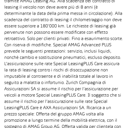
tramite AMAG Leasing AG. Alla scadenza del contratto di
leasing il veicolo non deve avere più di 8 anni (è
determinante la data della prima messa in circolazione). Alla
scadenza del contratto di leasing il chilometraggio non deve
essere superiore a 180’000 km. Le richieste di leasing già
pervenute non possono essere modificate con effetto
retroattivo. Solo per clienti privati. Fino a esaurimento scorte.
Con riserva di modifiche. Special AMAG Advanced PLUS
prevede le seguenti prestazioni: servizio, inclusi liquidi,
nonché cambio e sostituzione pneumatici, escluso deposito.
L’assicurazione sulle rate Special LeasingPLUS Care assicura
la rata di leasing contro i rischi di disoccupazione non
imputabile al contraente e di inabilità totale al lavoro in
seguito a malattia o infortunio. Zurich Compagnia di
Assicurazioni SA si assume il rischio per l’assicurazione per
veicoli a motore Special LeasingPLUS Care. Il soggetto che si
assume il rischio per l’assicurazione sulle rate Special
LeasingPLUS Care è AXA Assicurazioni SA. Ricarica a un
prezzo speciale: Offerta del gruppo AMAG volta alla
promozione a lungo termine della mobilità elettrica, con il
sostegno di AMAG Group AG. Offerta valida per clientela con