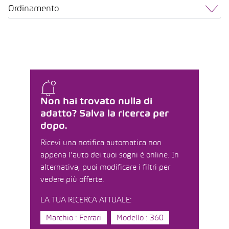
Ordinamento
Non hai trovato nulla di
adatto? Salva la ricerca per
dopo.
Ricevi una notifica automatica non
appena l'auto dei tuoi sogni è online. In
alternativa, puoi modificare i filtri per
vedere più offerte.
LA TUA RICERCA ATTUALE:
Marchio : Ferrari
Modello : 360