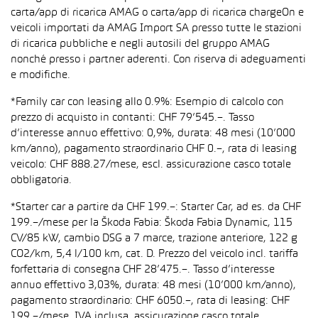
carta/app di ricarica AMAG o carta/app di ricarica chargeOn e
veicoli importati da AMAG Import SA presso tutte le stazioni
di ricarica pubbliche e negli autosili del gruppo AMAG
nonché presso i partner aderenti. Con riserva di adeguamenti
e modifiche.
*Family car con leasing allo 0.9%: Esempio di calcolo con
prezzo di acquisto in contanti: CHF 79’545.–. Tasso
d’interesse annuo effettivo: 0,9%, durata: 48 mesi (10’000
km/anno), pagamento straordinario CHF 0.–, rata di leasing
veicolo: CHF 888.27/mese, escl. assicurazione casco totale
obbligatoria.
*Starter car a partire da CHF 199.–: Starter Car, ad es. da CHF
199.–/mese per la Škoda Fabia: Škoda Fabia Dynamic, 115
CV/85 kW, cambio DSG a 7 marce, trazione anteriore, 122 g
CO2/km, 5,4 l/100 km, cat. D. Prezzo del veicolo incl. tariffa
forfettaria di consegna CHF 28’475.–. Tasso d’interesse
annuo effettivo 3,03%, durata: 48 mesi (10’000 km/anno),
pagamento straordinario: CHF 6050.–, rata di leasing: CHF
199.–/mese, IVA inclusa, assicurazione casco totale