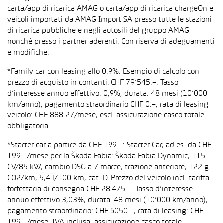
carta/app di ricarica AMAG o carta/app di ricarica chargeOn e
veicoli importati da AMAG Import SA presso tutte le stazioni
di ricarica pubbliche e negli autosili del gruppo AMAG
nonché presso i partner aderenti. Con riserva di adeguamenti
e modifiche.
*Family car con leasing allo 0.9%: Esempio di calcolo con
prezzo di acquisto in contanti: CHF 79’545.–. Tasso
d’interesse annuo effettivo: 0,9%, durata: 48 mesi (10’000
km/anno), pagamento straordinario CHF 0.–, rata di leasing
veicolo: CHF 888.27/mese, escl. assicurazione casco totale
obbligatoria.
*Starter car a partire da CHF 199.–: Starter Car, ad es. da CHF
199.–/mese per la Škoda Fabia: Škoda Fabia Dynamic, 115
CV/85 kW, cambio DSG a 7 marce, trazione anteriore, 122 g
CO2/km, 5,4 l/100 km, cat. D. Prezzo del veicolo incl. tariffa
forfettaria di consegna CHF 28’475.–. Tasso d’interesse
annuo effettivo 3,03%, durata: 48 mesi (10’000 km/anno),
pagamento straordinario: CHF 6050.–, rata di leasing: CHF
199.–/mese, IVA inclusa, assicurazione casco totale