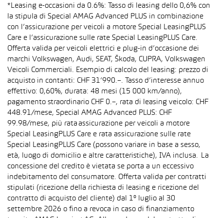
*Leasing e-occasioni da 0.6%: Tasso di leasing dello 0,6% con
la stipula di Special AMAG Advanced PLUS in combinazione
con l’assicurazione per veicoli a motore Special LeasingPLUS
Care e l’assicurazione sulle rate Special LeasingPLUS Care.
Offerta valida per veicoli elettrici e plug-in d’occasione dei
marchi Volkswagen, Audi, SEAT, Škoda, CUPRA, Volkswagen
Veicoli Commerciali. Esempio di calcolo del leasing: prezzo di
acquisto in contanti: CHF 31’990.–. Tasso d’interesse annuo
effettivo: 0,60%, durata: 48 mesi (15 000 km/anno),
pagamento straordinario CHF 0.–, rata di leasing veicolo: CHF
448.91/mese, Special AMAG Advanced PLUS: CHF
99.98/mese, più rata assicurazione per veicoli a motore
Special LeasingPLUS Care e rata assicurazione sulle rate
Special LeasingPLUS Care (possono variare in base a sesso,
età, luogo di domicilio e altre caratteristiche), IVA inclusa. La
concessione del credito è vietata se porta a un eccessivo
indebitamento del consumatore. Offerta valida per contratti
stipulati (ricezione della richiesta di leasing e ricezione del
contratto di acquisto del cliente) dal 1° luglio al 30
settembre 2026 o fino a revoca in caso di finanziamento