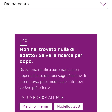
Ordinamento
Non hai trovato nulla di
adatto? Salva la ricerca per
dopo.
Ricevi una notifica automatica non
appena l'auto dei tuoi sogni è online. In
alternativa, puoi modificare i filtri per
vedere più offerte.
LA TUA RICERCA ATTUALE:
Marchio : Ferrari
Modello : 208