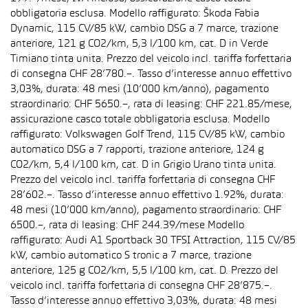
obbligatoria esclusa. Modello raffigurato: Škoda Fabia
Dynamic, 115 CV/85 kW, cambio DSG a 7 marce, trazione
anteriore, 121 g CO2/km, 5,3 l/100 km, cat. D in Verde
Timiano tinta unita. Prezzo del veicolo incl. tariffa forfettaria
di consegna CHF 28’780.–. Tasso d’interesse annuo effettivo
3,03%, durata: 48 mesi (10’000 km/anno), pagamento
straordinario: CHF 5650.–, rata di leasing: CHF 221.85/mese,
assicurazione casco totale obbligatoria esclusa. Modello
raffigurato: Volkswagen Golf Trend, 115 CV/85 kW, cambio
automatico DSG a 7 rapporti, trazione anteriore, 124 g
CO2/km, 5,4 l/100 km, cat. D in Grigio Urano tinta unita.
Prezzo del veicolo incl. tariffa forfettaria di consegna CHF
28’602.–. Tasso d’interesse annuo effettivo 1.92%, durata:
48 mesi (10’000 km/anno), pagamento straordinario: CHF
6500.–, rata di leasing: CHF 244.39/mese Modello
raffigurato: Audi A1 Sportback 30 TFSI Attraction, 115 CV/85
kW, cambio automatico S tronic a 7 marce, trazione
anteriore, 125 g CO2/km, 5,5 l/100 km, cat. D. Prezzo del
veicolo incl. tariffa forfettaria di consegna CHF 28’875.–.
Tasso d’interesse annuo effettivo 3,03%, durata: 48 mesi