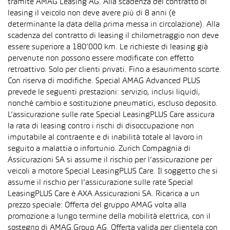
tramite AMAG Leasing AG. Alla scadenza del contratto di
leasing il veicolo non deve avere più di 8 anni (è
determinante la data della prima messa in circolazione). Alla
scadenza del contratto di leasing il chilometraggio non deve
essere superiore a 180’000 km. Le richieste di leasing già
pervenute non possono essere modificate con effetto
retroattivo. Solo per clienti privati. Fino a esaurimento scorte.
Con riserva di modifiche. Special AMAG Advanced PLUS
prevede le seguenti prestazioni: servizio, inclusi liquidi,
nonché cambio e sostituzione pneumatici, escluso deposito.
L’assicurazione sulle rate Special LeasingPLUS Care assicura
la rata di leasing contro i rischi di disoccupazione non
imputabile al contraente e di inabilità totale al lavoro in
seguito a malattia o infortunio. Zurich Compagnia di
Assicurazioni SA si assume il rischio per l’assicurazione per
veicoli a motore Special LeasingPLUS Care. Il soggetto che si
assume il rischio per l’assicurazione sulle rate Special
LeasingPLUS Care è AXA Assicurazioni SA. Ricarica a un
prezzo speciale: Offerta del gruppo AMAG volta alla
promozione a lungo termine della mobilità elettrica, con il
sostegno di AMAG Group AG. Offerta valida per clientela con