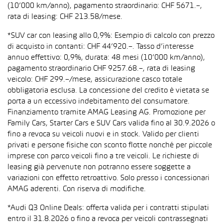
(10’000 km/anno), pagamento straordinario: CHF 5671.–,
rata di leasing: CHF 213.58/mese.
*SUV car con leasing allo 0,9%: Esempio di calcolo con prezzo
di acquisto in contanti: CHF 44’920.–. Tasso d’interesse
annuo effettivo: 0,9%, durata: 48 mesi (10’000 km/anno),
pagamento straordinario CHF 9257.68.–, rata di leasing
veicolo: CHF 299.–/mese, assicurazione casco totale
obbligatoria esclusa. La concessione del credito è vietata se
porta a un eccessivo indebitamento del consumatore.
Finanziamento tramite AMAG Leasing AG. Promozione per
Family Cars, Starter Cars e SUV Cars valida fino al 30.9.2026 o
fino a revoca su veicoli nuovi e in stock. Valido per clienti
privati e persone fisiche con sconto flotte nonché per piccole
imprese con parco veicoli fino a tre veicoli. Le richieste di
leasing già pervenute non potranno essere soggette a
variazioni con effetto retroattivo. Solo presso i concessionari
AMAG aderenti. Con riserva di modifiche.
*Audi Q3 Online Deals: offerta valida per i contratti stipulati
entro il 31.8.2026 o fino a revoca per veicoli contrassegnati