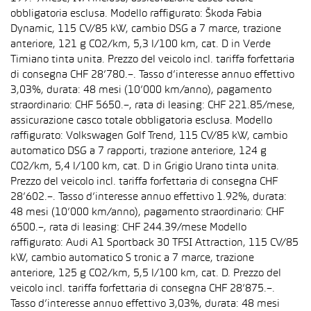
obbligatoria esclusa. Modello raffigurato: Škoda Fabia
Dynamic, 115 CV/85 kW, cambio DSG a 7 marce, trazione
anteriore, 121 g CO2/km, 5,3 l/100 km, cat. D in Verde
Timiano tinta unita. Prezzo del veicolo incl. tariffa forfettaria
di consegna CHF 28’780.–. Tasso d’interesse annuo effettivo
3,03%, durata: 48 mesi (10’000 km/anno), pagamento
straordinario: CHF 5650.–, rata di leasing: CHF 221.85/mese,
assicurazione casco totale obbligatoria esclusa. Modello
raffigurato: Volkswagen Golf Trend, 115 CV/85 kW, cambio
automatico DSG a 7 rapporti, trazione anteriore, 124 g
CO2/km, 5,4 l/100 km, cat. D in Grigio Urano tinta unita.
Prezzo del veicolo incl. tariffa forfettaria di consegna CHF
28’602.–. Tasso d’interesse annuo effettivo 1.92%, durata:
48 mesi (10’000 km/anno), pagamento straordinario: CHF
6500.–, rata di leasing: CHF 244.39/mese Modello
raffigurato: Audi A1 Sportback 30 TFSI Attraction, 115 CV/85
kW, cambio automatico S tronic a 7 marce, trazione
anteriore, 125 g CO2/km, 5,5 l/100 km, cat. D. Prezzo del
veicolo incl. tariffa forfettaria di consegna CHF 28’875.–.
Tasso d’interesse annuo effettivo 3,03%, durata: 48 mesi