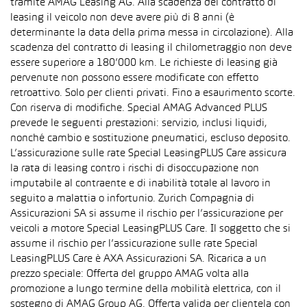
tramite AMAG Leasing AG. Alla scadenza del contratto di
leasing il veicolo non deve avere più di 8 anni (è
determinante la data della prima messa in circolazione). Alla
scadenza del contratto di leasing il chilometraggio non deve
essere superiore a 180’000 km. Le richieste di leasing già
pervenute non possono essere modificate con effetto
retroattivo. Solo per clienti privati. Fino a esaurimento scorte.
Con riserva di modifiche. Special AMAG Advanced PLUS
prevede le seguenti prestazioni: servizio, inclusi liquidi,
nonché cambio e sostituzione pneumatici, escluso deposito.
L’assicurazione sulle rate Special LeasingPLUS Care assicura
la rata di leasing contro i rischi di disoccupazione non
imputabile al contraente e di inabilità totale al lavoro in
seguito a malattia o infortunio. Zurich Compagnia di
Assicurazioni SA si assume il rischio per l’assicurazione per
veicoli a motore Special LeasingPLUS Care. Il soggetto che si
assume il rischio per l’assicurazione sulle rate Special
LeasingPLUS Care è AXA Assicurazioni SA. Ricarica a un
prezzo speciale: Offerta del gruppo AMAG volta alla
promozione a lungo termine della mobilità elettrica, con il
sostegno di AMAG Group AG. Offerta valida per clientela con