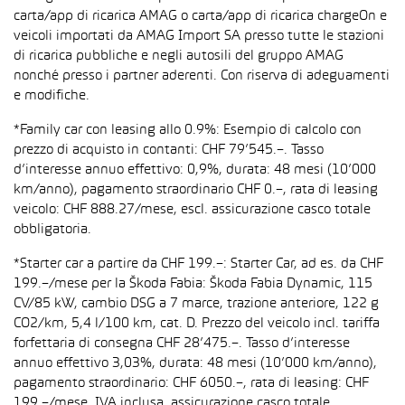
carta/app di ricarica AMAG o carta/app di ricarica chargeOn e
veicoli importati da AMAG Import SA presso tutte le stazioni
di ricarica pubbliche e negli autosili del gruppo AMAG
nonché presso i partner aderenti. Con riserva di adeguamenti
e modifiche.
*Family car con leasing allo 0.9%: Esempio di calcolo con
prezzo di acquisto in contanti: CHF 79’545.–. Tasso
d’interesse annuo effettivo: 0,9%, durata: 48 mesi (10’000
km/anno), pagamento straordinario CHF 0.–, rata di leasing
veicolo: CHF 888.27/mese, escl. assicurazione casco totale
obbligatoria.
*Starter car a partire da CHF 199.–: Starter Car, ad es. da CHF
199.–/mese per la Škoda Fabia: Škoda Fabia Dynamic, 115
CV/85 kW, cambio DSG a 7 marce, trazione anteriore, 122 g
CO2/km, 5,4 l/100 km, cat. D. Prezzo del veicolo incl. tariffa
forfettaria di consegna CHF 28’475.–. Tasso d’interesse
annuo effettivo 3,03%, durata: 48 mesi (10’000 km/anno),
pagamento straordinario: CHF 6050.–, rata di leasing: CHF
199.–/mese, IVA inclusa, assicurazione casco totale