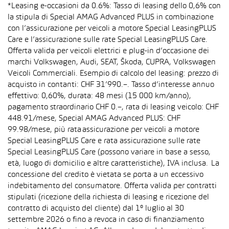
*Leasing e-occasioni da 0.6%: Tasso di leasing dello 0,6% con
la stipula di Special AMAG Advanced PLUS in combinazione
con l’assicurazione per veicoli a motore Special LeasingPLUS
Care e l’assicurazione sulle rate Special LeasingPLUS Care.
Offerta valida per veicoli elettrici e plug-in d’occasione dei
marchi Volkswagen, Audi, SEAT, Škoda, CUPRA, Volkswagen
Veicoli Commerciali. Esempio di calcolo del leasing: prezzo di
acquisto in contanti: CHF 31’990.–. Tasso d’interesse annuo
effettivo: 0,60%, durata: 48 mesi (15 000 km/anno),
pagamento straordinario CHF 0.–, rata di leasing veicolo: CHF
448.91/mese, Special AMAG Advanced PLUS: CHF
99.98/mese, più rata assicurazione per veicoli a motore
Special LeasingPLUS Care e rata assicurazione sulle rate
Special LeasingPLUS Care (possono variare in base a sesso,
età, luogo di domicilio e altre caratteristiche), IVA inclusa. La
concessione del credito è vietata se porta a un eccessivo
indebitamento del consumatore. Offerta valida per contratti
stipulati (ricezione della richiesta di leasing e ricezione del
contratto di acquisto del cliente) dal 1° luglio al 30
settembre 2026 o fino a revoca in caso di finanziamento