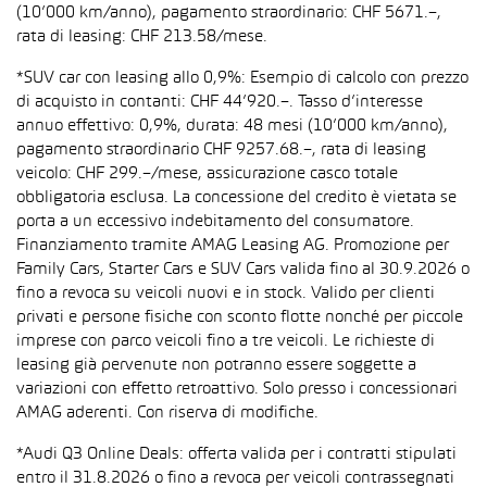
(10’000 km/anno), pagamento straordinario: CHF 5671.–,
rata di leasing: CHF 213.58/mese.
*SUV car con leasing allo 0,9%: Esempio di calcolo con prezzo
di acquisto in contanti: CHF 44’920.–. Tasso d’interesse
annuo effettivo: 0,9%, durata: 48 mesi (10’000 km/anno),
pagamento straordinario CHF 9257.68.–, rata di leasing
veicolo: CHF 299.–/mese, assicurazione casco totale
obbligatoria esclusa. La concessione del credito è vietata se
porta a un eccessivo indebitamento del consumatore.
Finanziamento tramite AMAG Leasing AG. Promozione per
Family Cars, Starter Cars e SUV Cars valida fino al 30.9.2026 o
fino a revoca su veicoli nuovi e in stock. Valido per clienti
privati e persone fisiche con sconto flotte nonché per piccole
imprese con parco veicoli fino a tre veicoli. Le richieste di
leasing già pervenute non potranno essere soggette a
variazioni con effetto retroattivo. Solo presso i concessionari
AMAG aderenti. Con riserva di modifiche.
*Audi Q3 Online Deals: offerta valida per i contratti stipulati
entro il 31.8.2026 o fino a revoca per veicoli contrassegnati