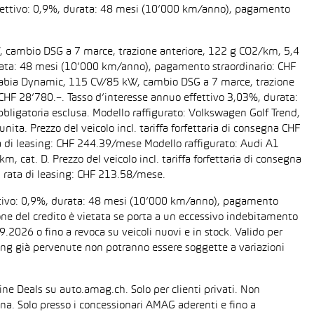
 effettivo: 0,9%, durata: 48 mesi (10’000 km/anno), pagamento
W, cambio DSG a 7 marce, trazione anteriore, 122 g CO2/km, 5,4
 durata: 48 mesi (10’000 km/anno), pagamento straordinario: CHF
da Fabia Dynamic, 115 CV/85 kW, cambio DSG a 7 marce, trazione
a CHF 28’780.–. Tasso d’interesse annuo effettivo 3,03%, durata:
ligatoria esclusa. Modello raffigurato: Volkswagen Golf Trend,
ta. Prezzo del veicolo incl. tariffa forfettaria di consegna CHF
 di leasing: CHF 244.39/mese Modello raffigurato: Audi A1
cat. D. Prezzo del veicolo incl. tariffa forfettaria di consegna
 rata di leasing: CHF 213.58/mese.
fettivo: 0,9%, durata: 48 mesi (10’000 km/anno), pagamento
one del credito è vietata se porta a un eccessivo indebitamento
2026 o fino a revoca su veicoli nuovi e in stock. Valido per
easing già pervenute non potranno essere soggette a variazioni
line Deals su auto.amag.ch. Solo per clienti privati. Non
sona. Solo presso i concessionari AMAG aderenti e fino a