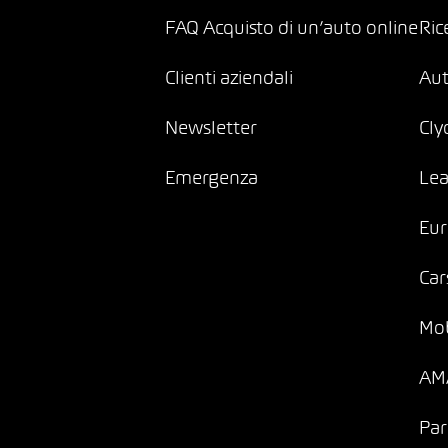
FAQ Acquisto di un’auto online
Ric
Clienti aziendali
Au
Newsletter
Cly
Emergenza
Lea
Eur
Car
Mob
AMA
Par