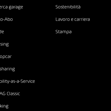
erca garage
Sostenibilità
to-Abo
Lavoro e carriera
de
Stampa
sing
opcar
sharing
ility-as-a-Service
G Classic
king