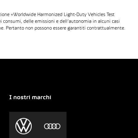
urazione «Worldwide Harmonized Light-Duty Vehicles Test
dei consumi, delle emissioni e dell’autonomia in alcuni casi
gione. Pertanto non possono essere garantiti contrattualmente.
I nostri marchi