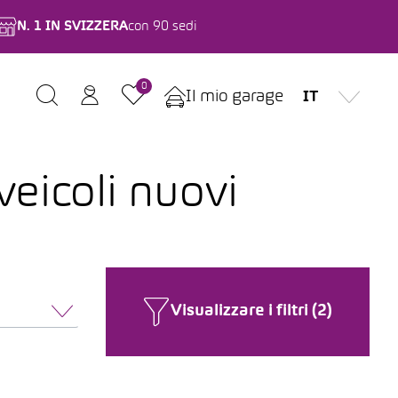
N. 1 IN SVIZZERA
con 90 sedi
0
Il mio garage
IT
eicoli nuovi
Visualizzare i filtri (2)