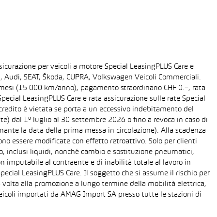
sicurazione per veicoli a motore Special LeasingPLUS Care e
gen, Audi, SEAT, Škoda, CUPRA, Volkswagen Veicoli Commerciali.
48 mesi (15 000 km/anno), pagamento straordinario CHF 0.–, rata
ecial LeasingPLUS Care e rata assicurazione sulle rate Special
 credito è vietata se porta a un eccessivo indebitamento del
ente) dal 1° luglio al 30 settembre 2026 o fino a revoca in caso di
nante la data della prima messa in circolazione). Alla scadenza
o essere modificate con effetto retroattivo. Solo per clienti
o, inclusi liquidi, nonché cambio e sostituzione pneumatici,
n imputabile al contraente e di inabilità totale al lavoro in
Special LeasingPLUS Care. Il soggetto che si assume il rischio per
 volta alla promozione a lungo termine della mobilità elettrica,
eicoli importati da AMAG Import SA presso tutte le stazioni di