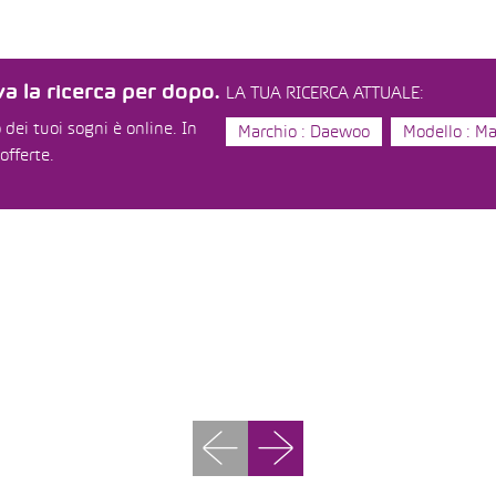
a la ricerca per dopo.
LA TUA RICERCA ATTUALE:
dei tuoi sogni è online. In
Marchio : Daewoo
Modello : Ma
offerte.