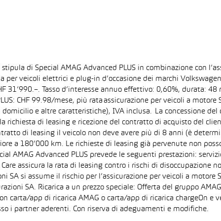
la stipula di Special AMAG Advanced PLUS in combinazione con l’as
ida per veicoli elettrici e plug-in d’occasione dei marchi Volkswa
 CHF 31’990.–. Tasso d’interesse annuo effettivo: 0,60%, durata: 
S: CHF 99.98/mese, più rata assicurazione per veicoli a motore Sp
 domicilio e altre caratteristiche), IVA inclusa. La concessione del
la richiesta di leasing e ricezione del contratto di acquisto del cli
tto di leasing il veicolo non deve avere più di 8 anni (è determi
iore a 180’000 km. Le richieste di leasing già pervenute non posson
pecial AMAG Advanced PLUS prevede le seguenti prestazioni: servizi
are assicura la rata di leasing contro i rischi di disoccupazione no
i SA si assume il rischio per l’assicurazione per veicoli a motore 
razioni SA. Ricarica a un prezzo speciale: Offerta del gruppo AMAG
on carta/app di ricarica AMAG o carta/app di ricarica chargeOn e v
so i partner aderenti. Con riserva di adeguamenti e modifiche.