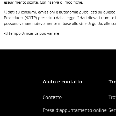
esaurimento scorte. Con riserva di modifiche.
¹I dati su consumi, emissioni e autonomia pubblicati su questo
Procedure» (WLTP) prescritta dalla legge. I dati rilevati tramite 
possono variare notevolmente in base allo stile di guida, alle co
²Il tempo di ricarica può variare
Aiuto e contatto
Tro
Contatto
Tro
Presa d’appuntamento online
Ser