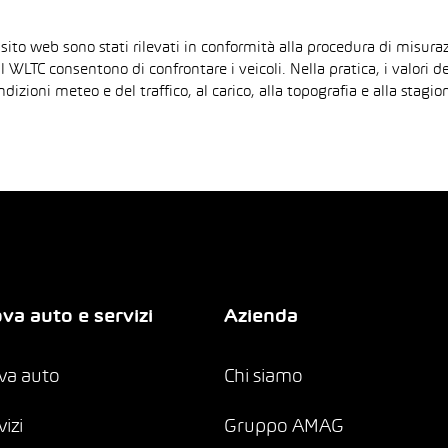
 sito web sono stati rilevati in conformità alla procedura di mis
il WLTC consentono di confrontare i veicoli. Nella pratica, i valori 
ndizioni meteo e del traffico, al carico, alla topografia e alla sta
va auto e servizi
Azienda
va auto
Chi siamo
vizi
Gruppo AMAG