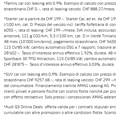
*Family car con leasing allo 0.9%: Esempio di calcolo con prez
straordinario CHF 0.–, rata di leasing veicolo: CHF 888.27/mese, 
*Starter car a partire da CHF 199.–: Starter Car, ad es. da CH
l/100 km, cat. D. Prezzo del veicolo incl. tariffa forfettaria 
6050.–, rata di leasing: CHF 199.–/mese, IVA inclusa, assicura
anteriore, 121 g CO2/km, 5,3 l/100 km, cat. D in Verde Timiano t
48 mesi (10’000 km/anno), pagamento straordinario: CHF 5650.–,
115 CV/85 kW, cambio automatico DSG a 7 rapporti, trazione anter
28’602.–. Tasso d’interesse annuo effettivo 1.92%, durata: 48
Sportback 30 TFSI Attraction, 115 CV/85 kW, cambio automatico S 
CHF 28’875.–. Tasso d’interesse annuo effettivo 3,03%, durata
*SUV car con leasing allo 0,9%: Esempio di calcolo con prezzo 
straordinario CHF 9257.68.–, rata di leasing veicolo: CHF 299.–
del consumatore. Finanziamento tramite AMAG Leasing AG. Promozi
clienti privati e persone fisiche con sconto flotte nonché per pi
con effetto retroattivo. Solo presso i concessionari AMAG aderent
*Audi Q3 Online Deals: offerta valida per i contratti stipulati e
cumulabile con altre promozioni o altre condizioni flotte. Sconto