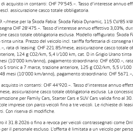
zo di acquisto in contanti: CHF 79’545.–. Tasso d’interesse annuo
escl. assicurazione casco totale obbligatoria.
F 199.–/mese per la Škoda Fabia: Škoda Fabia Dynamic, 115 CV/85 k
di consegna CHF 28’475.–. Tasso d’interesse annuo effettivo 3,03%,
zione casco totale obbligatoria esclusa. Modello raffigurato: Ško
inta unita. Prezzo del veicolo incl. tariffa forfettaria di consegn
 rata di leasing: CHF 221.85/mese, assicurazione casco totale obb
iore, 124 g CO2/km, 5,4 l/100 km, cat. D in Grigio Urano tinta uni
 mesi (10’000 km/anno), pagamento straordinario: CHF 6500.–, rata
tronic a 7 marce, trazione anteriore, 125 g CO2/km, 5,5 l/100 km, 
: 48 mesi (10’000 km/anno), pagamento straordinario: CHF 5671.–,
di acquisto in contanti: CHF 44’920.–. Tasso d’interesse annuo ef
/mese, assicurazione casco totale obbligatoria esclusa. La concessi
one per Family Cars, Starter Cars e SUV Cars valida fino al 30.9.
ccole imprese con parco veicoli fino a tre veicoli. Le richieste di l
i. Con riserva di modifiche.
ntro il 31.8.2026 o fino a revoca per veicoli contrassegnati come On
 per il personale escluso. L’offerta è limitata a un veicolo per per