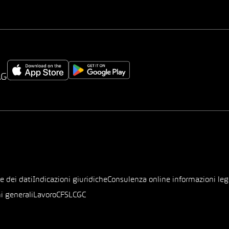
AG
e dei dati
Indicazioni giuridiche
Consulenza online informazioni leg
i generali
Lavoro
CFSL
CGC