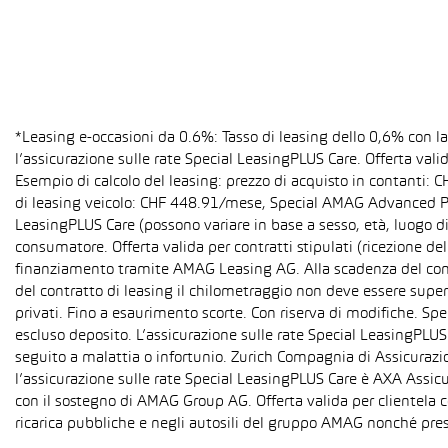
*Leasing e-occasioni da 0.6%: Tasso di leasing dello 0,6% con 
l’assicurazione sulle rate Special LeasingPLUS Care. Offerta val
Esempio di calcolo del leasing: prezzo di acquisto in contanti:
di leasing veicolo: CHF 448.91/mese, Special AMAG Advanced PLU
LeasingPLUS Care (possono variare in base a sesso, età, luogo di
consumatore. Offerta valida per contratti stipulati (ricezione del
finanziamento tramite AMAG Leasing AG. Alla scadenza del contra
del contratto di leasing il chilometraggio non deve essere super
privati. Fino a esaurimento scorte. Con riserva di modifiche. S
escluso deposito. L’assicurazione sulle rate Special LeasingPLUS C
seguito a malattia o infortunio. Zurich Compagnia di Assicurazion
l’assicurazione sulle rate Special LeasingPLUS Care è AXA Assicu
con il sostegno di AMAG Group AG. Offerta valida per clientela c
ricarica pubbliche e negli autosili del gruppo AMAG nonché pres