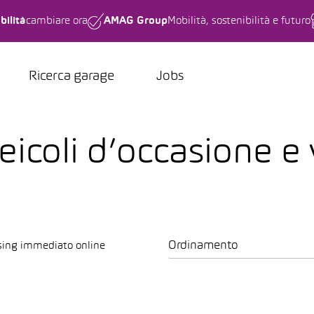
bilità
cambiare ora
AMAG Group
Mobilità, sostenibilità e futuro
Ricerca garage
Jobs
coli d’occasione e v
Ordinamento
sing immediato online