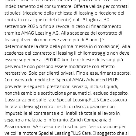
concessione del credito è vietata se porta a un eccessivo
indebitamento del consumatore. Offerta valida per contratti
stipulati (ricezione della richiesta di leasing e ricezione del
contratto di acquisto del cliente) dal 1° luglio al 30
settembre 2026 o fino a revoca in caso di finanziamento
tramite AMAG Leasing AG. Alla scadenza del contratto di
leasing il veicolo non deve avere più di 8 anni (è
determinante la data della prima messa in circolazione). Alla
scadenza del contratto di leasing il chilometraggio non deve
essere superiore a 180’000 km. Le richieste di leasing già
pervenute non possono essere modificate con effetto
retroattivo. Solo per clienti privati. Fino a esaurimento scorte.
Con riserva di modifiche. Special AMAG Advanced PLUS
prevede le seguenti prestazioni: servizio, inclusi liquidi,
nonché cambio e sostituzione pneumatici, escluso deposito.
L’assicurazione sulle rate Special LeasingPLUS Care assicura
la rata di leasing contro i rischi di disoccupazione non
imputabile al contraente e di inabilità totale al lavoro in
seguito a malattia o infortunio. Zurich Compagnia di
Assicurazioni SA si assume il rischio per l’assicurazione per
veicoli a motore Special LeasingPLUS Care. Il soggetto che si