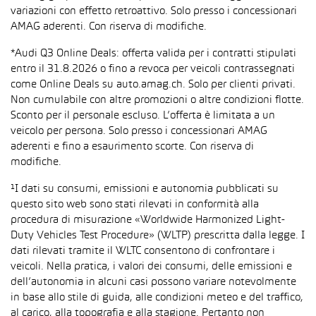
variazioni con effetto retroattivo. Solo presso i concessionari
AMAG aderenti. Con riserva di modifiche.
*Audi Q3 Online Deals: offerta valida per i contratti stipulati
entro il 31.8.2026 o fino a revoca per veicoli contrassegnati
come Online Deals su auto.amag.ch. Solo per clienti privati.
Non cumulabile con altre promozioni o altre condizioni flotte.
Sconto per il personale escluso. L’offerta è limitata a un
veicolo per persona. Solo presso i concessionari AMAG
aderenti e fino a esaurimento scorte. Con riserva di
modifiche.
¹I dati su consumi, emissioni e autonomia pubblicati su
questo sito web sono stati rilevati in conformità alla
procedura di misurazione «Worldwide Harmonized Light-
Duty Vehicles Test Procedure» (WLTP) prescritta dalla legge. I
dati rilevati tramite il WLTC consentono di confrontare i
veicoli. Nella pratica, i valori dei consumi, delle emissioni e
dell’autonomia in alcuni casi possono variare notevolmente
in base allo stile di guida, alle condizioni meteo e del traffico,
al carico, alla topografia e alla stagione. Pertanto non