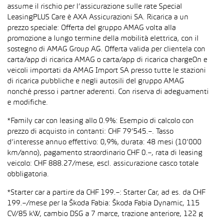
assume il rischio per l’assicurazione sulle rate Special
LeasingPLUS Care è AXA Assicurazioni SA. Ricarica a un
prezzo speciale: Offerta del gruppo AMAG volta alla
promozione a lungo termine della mobilità elettrica, con il
sostegno di AMAG Group AG. Offerta valida per clientela con
carta/app di ricarica AMAG o carta/app di ricarica chargeOn e
veicoli importati da AMAG Import SA presso tutte le stazioni
di ricarica pubbliche e negli autosili del gruppo AMAG
nonché presso i partner aderenti. Con riserva di adeguamenti
e modifiche.
*Family car con leasing allo 0.9%: Esempio di calcolo con
prezzo di acquisto in contanti: CHF 79’545.–. Tasso
d’interesse annuo effettivo: 0,9%, durata: 48 mesi (10’000
km/anno), pagamento straordinario CHF 0.–, rata di leasing
veicolo: CHF 888.27/mese, escl. assicurazione casco totale
obbligatoria.
*Starter car a partire da CHF 199.–: Starter Car, ad es. da CHF
199.–/mese per la Škoda Fabia: Škoda Fabia Dynamic, 115
CV/85 kW, cambio DSG a 7 marce, trazione anteriore, 122 g