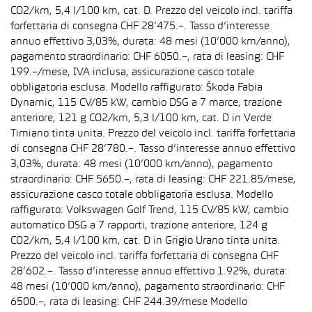
CO2/km, 5,4 l/100 km, cat. D. Prezzo del veicolo incl. tariffa
forfettaria di consegna CHF 28’475.–. Tasso d’interesse
annuo effettivo 3,03%, durata: 48 mesi (10’000 km/anno),
pagamento straordinario: CHF 6050.–, rata di leasing: CHF
199.–/mese, IVA inclusa, assicurazione casco totale
obbligatoria esclusa. Modello raffigurato: Škoda Fabia
Dynamic, 115 CV/85 kW, cambio DSG a 7 marce, trazione
anteriore, 121 g CO2/km, 5,3 l/100 km, cat. D in Verde
Timiano tinta unita. Prezzo del veicolo incl. tariffa forfettaria
di consegna CHF 28’780.–. Tasso d’interesse annuo effettivo
3,03%, durata: 48 mesi (10’000 km/anno), pagamento
straordinario: CHF 5650.–, rata di leasing: CHF 221.85/mese,
assicurazione casco totale obbligatoria esclusa. Modello
raffigurato: Volkswagen Golf Trend, 115 CV/85 kW, cambio
automatico DSG a 7 rapporti, trazione anteriore, 124 g
CO2/km, 5,4 l/100 km, cat. D in Grigio Urano tinta unita.
Prezzo del veicolo incl. tariffa forfettaria di consegna CHF
28’602.–. Tasso d’interesse annuo effettivo 1.92%, durata:
48 mesi (10’000 km/anno), pagamento straordinario: CHF
6500.–, rata di leasing: CHF 244.39/mese Modello