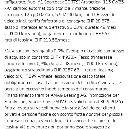
raffigurato: Audi A1 Sportback 30 TFSI Attraction, 115 CV/85
kW, cambio automatico S tronic a 7 marce, trazione
anteriore, 125 g CO2/km, 5,5 l/100 km, cat. D. Prezzo del
veicolo incl. tariffa forfettaria di consegna CHF 28’875.–.
Tasso d’interesse annuo effettivo 3,03%, durata: 48 mesi
(10’000 km/anno), pagamento straordinario: CHF 5671.–,
rata di leasing: CHF 213.58/mese.
*SUV car con leasing allo 0,9%: Esempio di calcolo con prezzo
di acquisto in contanti: CHF 44’920.–. Tasso d’interesse
annuo effettivo: 0,9%, durata: 48 mesi (10’000 km/anno),
pagamento straordinario CHF 9257.68.–, rata di leasing
veicolo: CHF 299.–/mese, assicurazione casco totale
obbligatoria esclusa. La concessione del credito è vietata se
porta a un eccessivo indebitamento del consumatore.
Finanziamento tramite AMAG Leasing AG. Promozione per
Family Cars, Starter Cars e SUV Cars valida fino al 30.9.2026 o
fino a revoca su veicoli nuovi e in stock. Valido per clienti
privati e persone fisiche con sconto flotte nonché per piccole
imprese con parco veicoli fino a tre veicoli. Le richieste di
leasing già pervenute non potranno essere soggette a