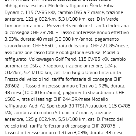
obbligatoria esclusa. Modello raffigurato: Škoda Fabia
Dynamic, 115 CV/85 kW, cambio DSG a 7 marce, trazione
anteriore, 121 g CO2/km, 5,3 l/100 km, cat. D in Verde
Timiano tinta unita. Prezzo del veicolo incl. tariffa forfettaria
di consegna CHF 28’780.–. Tasso d’interesse annuo effettivo
3,03%, durata: 48 mesi (10’000 km/anno), pagamento
straordinario: CHF 5650.–, rata di leasing: CHF 221.85/mese,
assicurazione casco totale obbligatoria esclusa. Modello
raffigurato: Volkswagen Golf Trend, 115 CV/85 kW, cambio
automatico DSG a 7 rapporti, trazione anteriore, 124 g
CO2/km, 5,4 l/100 km, cat. D in Grigio Urano tinta unita.
Prezzo del veicolo incl. tariffa forfettaria di consegna CHF
28’602.–. Tasso d’interesse annuo effettivo 1.92%, durata:
48 mesi (10’000 km/anno), pagamento straordinario: CHF
6500.–, rata di leasing: CHF 244.39/mese Modello
raffigurato: Audi A1 Sportback 30 TFSI Attraction, 115 CV/85
kW, cambio automatico S tronic a 7 marce, trazione
anteriore, 125 g CO2/km, 5,5 l/100 km, cat. D. Prezzo del
veicolo incl. tariffa forfettaria di consegna CHF 28’875.–.
Tasso d’interesse annuo effettivo 3,03%, durata: 48 mesi