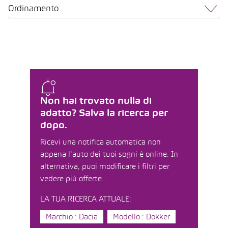
Ordinamento
Non hai trovato nulla di
adatto? Salva la ricerca per
dopo.
Ricevi una notifica automatica non
appena l'auto dei tuoi sogni è online. In
alternativa, puoi modificare i filtri per
vedere più offerte.
LA TUA RICERCA ATTUALE:
Marchio : Dacia
Modello : Dokker