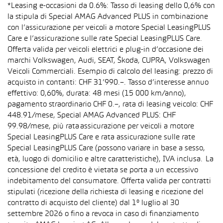
*Leasing e-occasioni da 0.6%: Tasso di leasing dello 0,6% con
la stipula di Special AMAG Advanced PLUS in combinazione
con l’assicurazione per veicoli a motore Special LeasingPLUS
Care e l’assicurazione sulle rate Special LeasingPLUS Care.
Offerta valida per veicoli elettrici e plug-in d’occasione dei
marchi Volkswagen, Audi, SEAT, Škoda, CUPRA, Volkswagen
Veicoli Commerciali. Esempio di calcolo del leasing: prezzo di
acquisto in contanti: CHF 31’990.–. Tasso d’interesse annuo
effettivo: 0,60%, durata: 48 mesi (15 000 km/anno),
pagamento straordinario CHF 0.–, rata di leasing veicolo: CHF
448.91/mese, Special AMAG Advanced PLUS: CHF
99.98/mese, più rata assicurazione per veicoli a motore
Special LeasingPLUS Care e rata assicurazione sulle rate
Special LeasingPLUS Care (possono variare in base a sesso,
età, luogo di domicilio e altre caratteristiche), IVA inclusa. La
concessione del credito è vietata se porta a un eccessivo
indebitamento del consumatore. Offerta valida per contratti
stipulati (ricezione della richiesta di leasing e ricezione del
contratto di acquisto del cliente) dal 1° luglio al 30
settembre 2026 o fino a revoca in caso di finanziamento