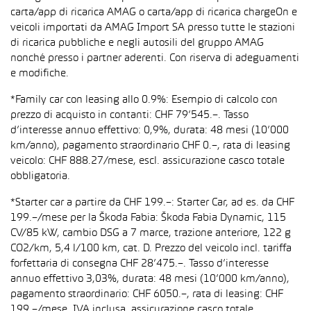
carta/app di ricarica AMAG o carta/app di ricarica chargeOn e
veicoli importati da AMAG Import SA presso tutte le stazioni
di ricarica pubbliche e negli autosili del gruppo AMAG
nonché presso i partner aderenti. Con riserva di adeguamenti
e modifiche.
*Family car con leasing allo 0.9%: Esempio di calcolo con
prezzo di acquisto in contanti: CHF 79’545.–. Tasso
d’interesse annuo effettivo: 0,9%, durata: 48 mesi (10’000
km/anno), pagamento straordinario CHF 0.–, rata di leasing
veicolo: CHF 888.27/mese, escl. assicurazione casco totale
obbligatoria.
*Starter car a partire da CHF 199.–: Starter Car, ad es. da CHF
199.–/mese per la Škoda Fabia: Škoda Fabia Dynamic, 115
CV/85 kW, cambio DSG a 7 marce, trazione anteriore, 122 g
CO2/km, 5,4 l/100 km, cat. D. Prezzo del veicolo incl. tariffa
forfettaria di consegna CHF 28’475.–. Tasso d’interesse
annuo effettivo 3,03%, durata: 48 mesi (10’000 km/anno),
pagamento straordinario: CHF 6050.–, rata di leasing: CHF
199.–/mese, IVA inclusa, assicurazione casco totale