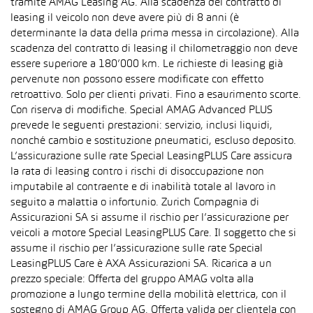
tramite AMAG Leasing AG. Alla scadenza del contratto di
leasing il veicolo non deve avere più di 8 anni (è
determinante la data della prima messa in circolazione). Alla
scadenza del contratto di leasing il chilometraggio non deve
essere superiore a 180’000 km. Le richieste di leasing già
pervenute non possono essere modificate con effetto
retroattivo. Solo per clienti privati. Fino a esaurimento scorte.
Con riserva di modifiche. Special AMAG Advanced PLUS
prevede le seguenti prestazioni: servizio, inclusi liquidi,
nonché cambio e sostituzione pneumatici, escluso deposito.
L’assicurazione sulle rate Special LeasingPLUS Care assicura
la rata di leasing contro i rischi di disoccupazione non
imputabile al contraente e di inabilità totale al lavoro in
seguito a malattia o infortunio. Zurich Compagnia di
Assicurazioni SA si assume il rischio per l’assicurazione per
veicoli a motore Special LeasingPLUS Care. Il soggetto che si
assume il rischio per l’assicurazione sulle rate Special
LeasingPLUS Care è AXA Assicurazioni SA. Ricarica a un
prezzo speciale: Offerta del gruppo AMAG volta alla
promozione a lungo termine della mobilità elettrica, con il
sostegno di AMAG Group AG. Offerta valida per clientela con