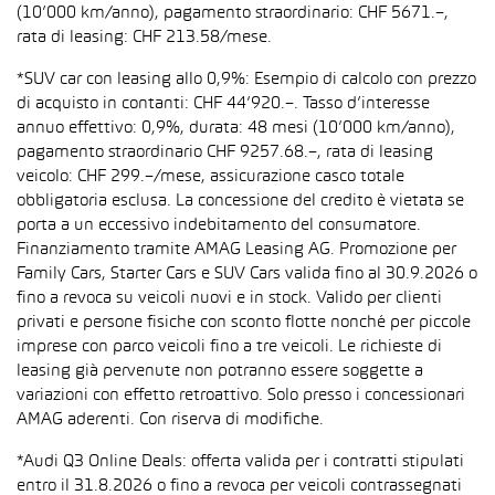
(10’000 km/anno), pagamento straordinario: CHF 5671.–,
rata di leasing: CHF 213.58/mese.
*SUV car con leasing allo 0,9%: Esempio di calcolo con prezzo
di acquisto in contanti: CHF 44’920.–. Tasso d’interesse
annuo effettivo: 0,9%, durata: 48 mesi (10’000 km/anno),
pagamento straordinario CHF 9257.68.–, rata di leasing
veicolo: CHF 299.–/mese, assicurazione casco totale
obbligatoria esclusa. La concessione del credito è vietata se
porta a un eccessivo indebitamento del consumatore.
Finanziamento tramite AMAG Leasing AG. Promozione per
Family Cars, Starter Cars e SUV Cars valida fino al 30.9.2026 o
fino a revoca su veicoli nuovi e in stock. Valido per clienti
privati e persone fisiche con sconto flotte nonché per piccole
imprese con parco veicoli fino a tre veicoli. Le richieste di
leasing già pervenute non potranno essere soggette a
variazioni con effetto retroattivo. Solo presso i concessionari
AMAG aderenti. Con riserva di modifiche.
*Audi Q3 Online Deals: offerta valida per i contratti stipulati
entro il 31.8.2026 o fino a revoca per veicoli contrassegnati